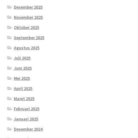
Desember 2025
November 2025
Oktober 2025
September 2025
Agustus 2025
Juli 2025
Juni 2025
Mei 2025
April 2025
Maret 2025
Februari 2025
Januari 2025
Desember 2024