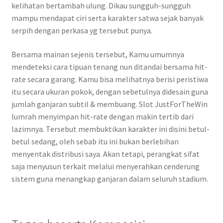
kelihatan bertambah ulung. Dikau sungguh-sungguh
mampu mendapat ciri serta karakter satwa sejak banyak
serpih dengan perkasa yg tersebut punya.
Bersama mainan sejenis tersebut, Kamu umumnya
mendeteksi cara tipuan tenang nun ditandai bersama hit-
rate secara garang. Kamu bisa melihatnya berisi peristiwa
itu secara ukuran pokok, dengan sebetulnya didesain guna
jumlah ganjaran subtil & membuang. Slot JustForTheWin
lumrah menyimpan hit-rate dengan makin tertib dari
lazimnya. Tersebut membuktikan karakter ini disini betul-
betul sedang, oleh sebab itu ini bukan berlebihan
menyentak distribusi saya. Akan tetapi, perangkat sifat
saja menyusun terkait melalui menyerahkan cenderung
sistem guna menangkap ganjaran dalam seluruh stadium.