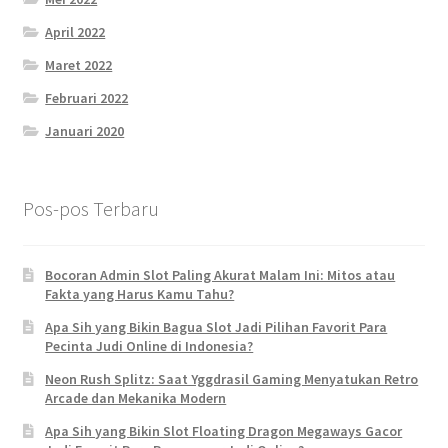
April 2022
Maret 2022
Februari 2022
Januari 2020
Pos-pos Terbaru
Bocoran Admin Slot Paling Akurat Malam Ini: Mitos atau
Fakta yang Harus Kamu Tahu?
Apa Sih yang Bikin Bagua Slot Jadi Pilihan Favorit Para
Pecinta Judi Online di Indonesia?
Neon Rush Splitz: Saat Yggdrasil Gaming Menyatukan Retro
Arcade dan Mekanika Modern
Apa Sih yang Bikin Slot Floating Dragon Megaways Gacor