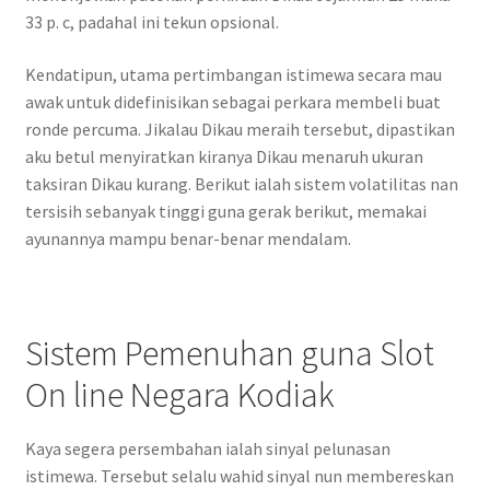
33 p. c, padahal ini tekun opsional.
Kendatipun, utama pertimbangan istimewa secara mau
awak untuk didefinisikan sebagai perkara membeli buat
ronde percuma. Jikalau Dikau meraih tersebut, dipastikan
aku betul menyiratkan kiranya Dikau menaruh ukuran
taksiran Dikau kurang. Berikut ialah sistem volatilitas nan
tersisih sebanyak tinggi guna gerak berikut, memakai
ayunannya mampu benar-benar mendalam.
Sistem Pemenuhan guna Slot
On line Negara Kodiak
Kaya segera persembahan ialah sinyal pelunasan
istimewa. Tersebut selalu wahid sinyal nun membereskan