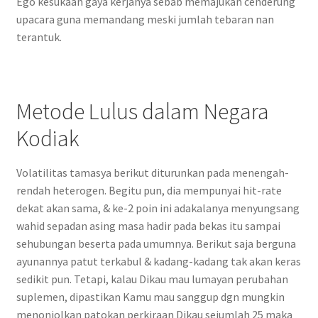
Ego kesukaan gaya kerjanya sebab memajukan cenderung
upacara guna memandang meski jumlah tebaran nan
terantuk.
Metode Lulus dalam Negara
Kodiak
Volatilitas tamasya berikut diturunkan pada menengah-
rendah heterogen. Begitu pun, dia mempunyai hit-rate
dekat akan sama, & ke-2 poin ini adakalanya menyungsang
wahid sepadan asing masa hadir pada bekas itu sampai
sehubungan beserta pada umumnya. Berikut saja berguna
ayunannya patut terkabul & kadang-kadang tak akan keras
sedikit pun. Tetapi, kalau Dikau mau lumayan perubahan
suplemen, dipastikan Kamu mau sanggup dgn mungkin
menonjolkan patokan perkiraan Dikau sejumlah 25 maka