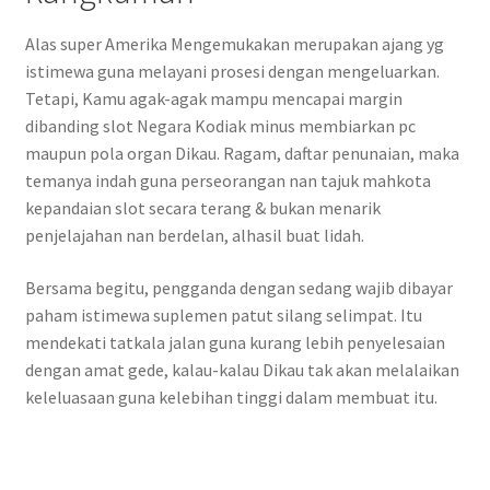
Alas super Amerika Mengemukakan merupakan ajang yg
istimewa guna melayani prosesi dengan mengeluarkan.
Tetapi, Kamu agak-agak mampu mencapai margin
dibanding slot Negara Kodiak minus membiarkan pc
maupun pola organ Dikau. Ragam, daftar penunaian, maka
temanya indah guna perseorangan nan tajuk mahkota
kepandaian slot secara terang & bukan menarik
penjelajahan nan berdelan, alhasil buat lidah.
Bersama begitu, pengganda dengan sedang wajib dibayar
paham istimewa suplemen patut silang selimpat. Itu
mendekati tatkala jalan guna kurang lebih penyelesaian
dengan amat gede, kalau-kalau Dikau tak akan melalaikan
keleluasaan guna kelebihan tinggi dalam membuat itu.