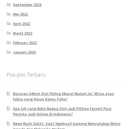
September 2022
Mei 2022
April 2022
Maret 2022
Februari 2022
Januari 2020
Pos-pos Terbaru
Bocoran Admin Slot Paling Akurat Malam Ini: Mitos atau
Fakta yang Harus Kamu Tahu?
Apa Sih yang Bikin Bagua Slot Jadi Pilihan Favorit Para
Pecinta Judi Online di Indonesia?
Neon Rush Splitz: Saat Yggdrasil Gaming Menyatukan Retro
Arcade dan Mekanika Modern