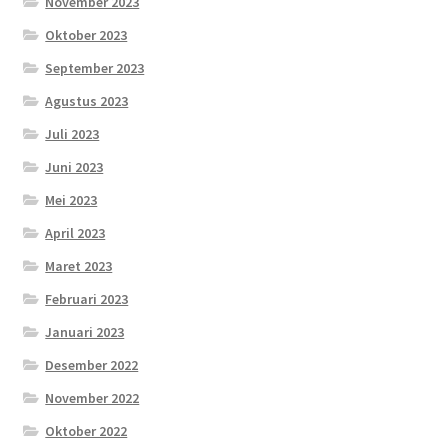
November 2023
Oktober 2023
September 2023
Agustus 2023
Juli 2023
Juni 2023
Mei 2023
April 2023
Maret 2023
Februari 2023
Januari 2023
Desember 2022
November 2022
Oktober 2022