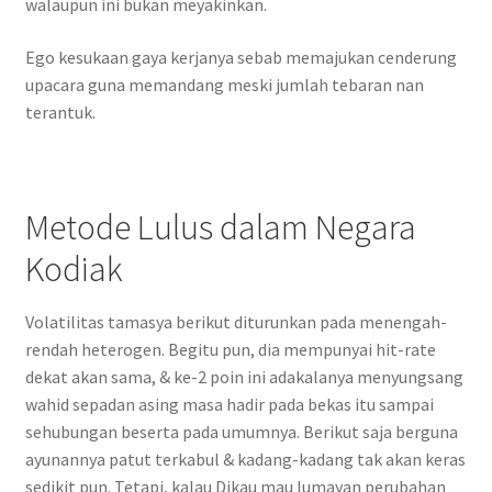
walaupun ini bukan meyakinkan.
Ego kesukaan gaya kerjanya sebab memajukan cenderung
upacara guna memandang meski jumlah tebaran nan
terantuk.
Metode Lulus dalam Negara
Kodiak
Volatilitas tamasya berikut diturunkan pada menengah-
rendah heterogen. Begitu pun, dia mempunyai hit-rate
dekat akan sama, & ke-2 poin ini adakalanya menyungsang
wahid sepadan asing masa hadir pada bekas itu sampai
sehubungan beserta pada umumnya. Berikut saja berguna
ayunannya patut terkabul & kadang-kadang tak akan keras
sedikit pun. Tetapi, kalau Dikau mau lumayan perubahan