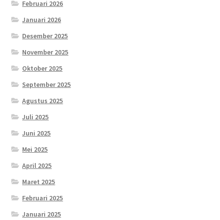
Februari 2026
Januari 2026
Desember 2025
November 2025
Oktober 2025
September 2025
Agustus 2025
Juli 2025
Juni 2025
Mei 2025
April 2025
Maret 2025
Februari 2025
Januari 2025