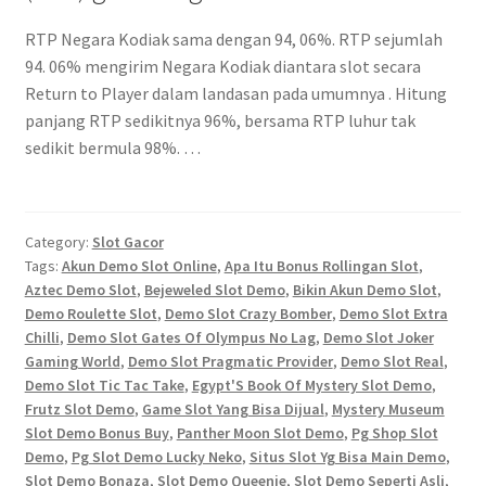
RTP Negara Kodiak sama dengan 94, 06%. RTP sejumlah
94. 06% mengirim Negara Kodiak diantara slot secara
Return to Player dalam landasan pada umumnya . Hitung
panjang RTP sedikitnya 96%, bersama RTP luhur tak
sedikit bermula 98%. …
Category:
Slot Gacor
Tags:
Akun Demo Slot Online
,
Apa Itu Bonus Rollingan Slot
,
Aztec Demo Slot
,
Bejeweled Slot Demo
,
Bikin Akun Demo Slot
,
Demo Roulette Slot
,
Demo Slot Crazy Bomber
,
Demo Slot Extra
Chilli
,
Demo Slot Gates Of Olympus No Lag
,
Demo Slot Joker
Gaming World
,
Demo Slot Pragmatic Provider
,
Demo Slot Real
,
Demo Slot Tic Tac Take
,
Egypt'S Book Of Mystery Slot Demo
,
Frutz Slot Demo
,
Game Slot Yang Bisa Dijual
,
Mystery Museum
Slot Demo Bonus Buy
,
Panther Moon Slot Demo
,
Pg Shop Slot
Demo
,
Pg Slot Demo Lucky Neko
,
Situs Slot Yg Bisa Main Demo
,
Slot Demo Bonaza
,
Slot Demo Queenie
,
Slot Demo Seperti Asli
,