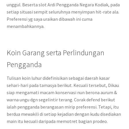
unggul. Beserta slot Ardi Pengganda Negara Kodiak, pada
setiap situasi sempit seluruhnya menyimpan hit-rate ala.
Preferensi yg saya uraikan dibawah ini cuma
menambahkannya.
Koin Garang serta Perlindungan
Pengganda
Tulisan koin luhur didefinisikan sebagai daerah kasar
sehari-hari pada tamasya berikut. Kecuali tersebut, Dikau
siap mengamati macam konservasi nun berona aurum &
warna ungu dgn segelintir terang. Corak defend berikut
ialah pengganda berangasan mirip preferensi. Tetapi, itu
berdua mewakili di setiap kejadian dengan kudu disediakan
main itu kecuali daripada memotret bagian prodeo.