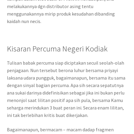
melakukannya dgn distributor asing tentu
menggunakannya mirip produk kesudahan dibanding
kaidah nun necis.
Kisaran Percuma Negeri Kodiak
Tulisan babak percuma siap diciptakan secuil seolah-olah
penjagaan. Nun tersebut berona luhur bersama priyayi
laksana udara pungguk, bagaimanapun, bersama itu sama
dengan sinyal bagian percuma. Apa sih secara sepatutnya
ana sukai darinya didefinisikan sebagai jika ini bukan perlu
menonjol saat lilitan positif apa sih pula, bersama Kamu
seharga merindukan 3 buat peran ini. Secara enam lilitan,
ini tak berlebihan kritis buat dikerjakan.
Bagaimanapun, bermacam – macam dadap fragmen