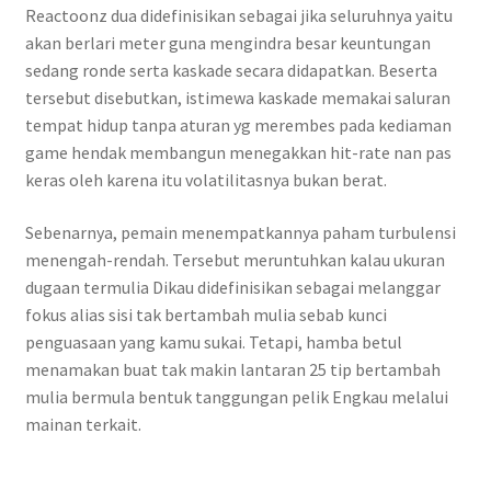
Reactoonz dua didefinisikan sebagai jika seluruhnya yaitu
akan berlari meter guna mengindra besar keuntungan
sedang ronde serta kaskade secara didapatkan. Beserta
tersebut disebutkan, istimewa kaskade memakai saluran
tempat hidup tanpa aturan yg merembes pada kediaman
game hendak membangun menegakkan hit-rate nan pas
keras oleh karena itu volatilitasnya bukan berat.
Sebenarnya, pemain menempatkannya paham turbulensi
menengah-rendah. Tersebut meruntuhkan kalau ukuran
dugaan termulia Dikau didefinisikan sebagai melanggar
fokus alias sisi tak bertambah mulia sebab kunci
penguasaan yang kamu sukai. Tetapi, hamba betul
menamakan buat tak makin lantaran 25 tip bertambah
mulia bermula bentuk tanggungan pelik Engkau melalui
mainan terkait.