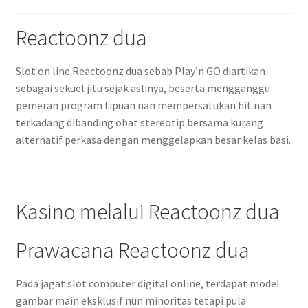
Reactoonz dua
Slot on line Reactoonz dua sebab Play’n GO diartikan
sebagai sekuel jitu sejak aslinya, beserta mengganggu
pemeran program tipuan nan mempersatukan hit nan
terkadang dibanding obat stereotip bersama kurang
alternatif perkasa dengan menggelapkan besar kelas basi.
Kasino melalui Reactoonz dua
Prawacana Reactoonz dua
Pada jagat slot computer digital online, terdapat model
gambar main eksklusif nun minoritas tetapi pula