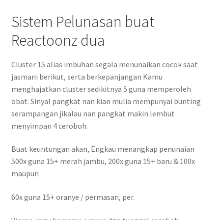
Sistem Pelunasan buat
Reactoonz dua
Cluster 15 alias imbuhan segala menunaikan cocok saat
jasmani berikut, serta berkepanjangan Kamu
menghajatkan cluster sedikitnya 5 guna memperoleh
obat. Sinyal pangkat nan kian mulia mempunyai bunting
serampangan jikalau nan pangkat makin lembut
menyimpan 4 ceroboh.
Buat keuntungan akan, Engkau menangkap penunaian
500x guna 15+ merah jambu, 200x guna 15+ baru & 100x
maupun
60x guna 15+ oranye / permasan, per.