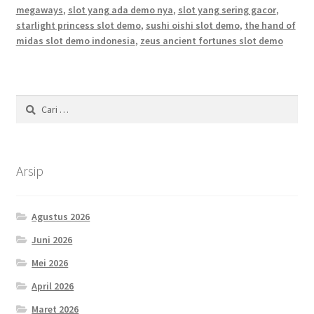
megaways
,
slot yang ada demo nya
,
slot yang sering gacor
,
starlight princess slot demo
,
sushi oishi slot demo
,
the hand of
midas slot demo indonesia
,
zeus ancient fortunes slot demo
Cari
untuk:
Arsip
Agustus 2026
Juni 2026
Mei 2026
April 2026
Maret 2026