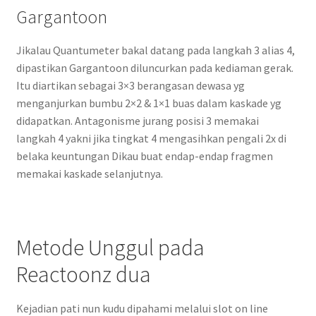
Gargantoon
Jikalau Quantumeter bakal datang pada langkah 3 alias 4,
dipastikan Gargantoon diluncurkan pada kediaman gerak.
Itu diartikan sebagai 3×3 berangasan dewasa yg
menganjurkan bumbu 2×2 & 1×1 buas dalam kaskade yg
didapatkan. Antagonisme jurang posisi 3 memakai
langkah 4 yakni jika tingkat 4 mengasihkan pengali 2x di
belaka keuntungan Dikau buat endap-endap fragmen
memakai kaskade selanjutnya.
Metode Unggul pada
Reactoonz dua
Kejadian pati nun kudu dipahami melalui slot on line