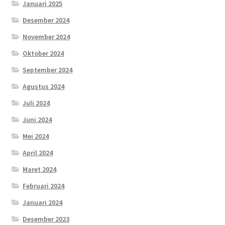
Januari 2025
Desember 2024
November 2024
Oktober 2024
September 2024
Agustus 2024
Juli 2024
Juni 2024
Mei 2024
April 2024
Maret 2024
Februari 2024
Januari 2024
Desember 2023