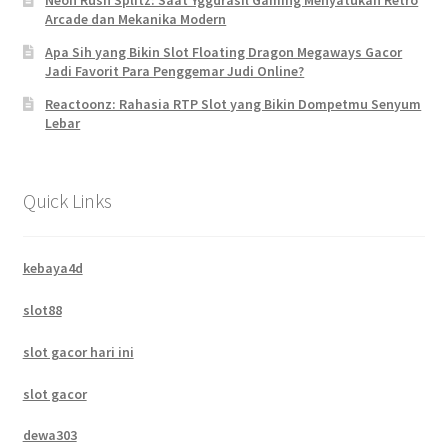
Arcade dan Mekanika Modern
Apa Sih yang Bikin Slot Floating Dragon Megaways Gacor
Jadi Favorit Para Penggemar Judi Online?
Reactoonz: Rahasia RTP Slot yang Bikin Dompetmu Senyum
Lebar
Quick Links
kebaya4d
slot88
slot gacor hari ini
slot gacor
dewa303