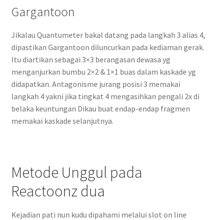
Gargantoon
Jikalau Quantumeter bakal datang pada langkah 3 alias 4,
dipastikan Gargantoon diluncurkan pada kediaman gerak.
Itu diartikan sebagai 3×3 berangasan dewasa yg
menganjurkan bumbu 2×2 & 1×1 buas dalam kaskade yg
didapatkan. Antagonisme jurang posisi 3 memakai
langkah 4 yakni jika tingkat 4 mengasihkan pengali 2x di
belaka keuntungan Dikau buat endap-endap fragmen
memakai kaskade selanjutnya.
Metode Unggul pada
Reactoonz dua
Kejadian pati nun kudu dipahami melalui slot on line