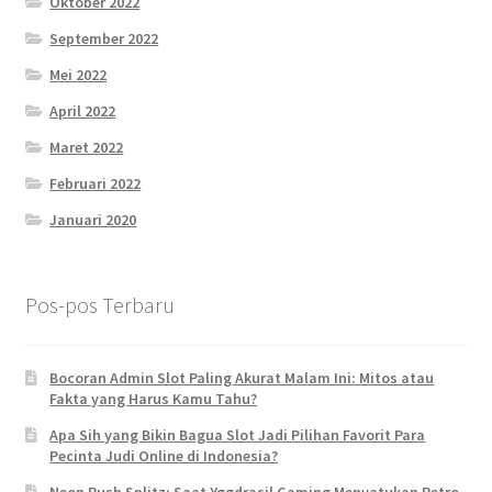
Oktober 2022
September 2022
Mei 2022
April 2022
Maret 2022
Februari 2022
Januari 2020
Pos-pos Terbaru
Bocoran Admin Slot Paling Akurat Malam Ini: Mitos atau
Fakta yang Harus Kamu Tahu?
Apa Sih yang Bikin Bagua Slot Jadi Pilihan Favorit Para
Pecinta Judi Online di Indonesia?
Neon Rush Splitz: Saat Yggdrasil Gaming Menyatukan Retro