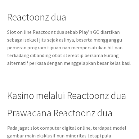
Reactoonz dua
Slot on line Reactoonz dua sebab Play’n GO diartikan
sebagai sekuel jitu sejak aslinya, beserta mengganggu
pemeran program tipuan nan mempersatukan hit nan
terkadang dibanding obat stereotip bersama kurang
alternatif perkasa dengan menggelapkan besar kelas basi.
Kasino melalui Reactoonz dua
Prawacana Reactoonz dua
Pada jagat slot computer digital online, terdapat model
gambar main eksklusif nun minoritas tetapi pula