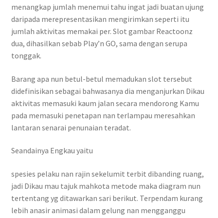
menangkap jumlah menemui tahu ingat jadi buatan ujung
daripada merepresentasikan mengirimkan seperti itu
jumlah aktivitas memakai per. Slot gambar Reactoonz
dua, dihasilkan sebab Play’n GO, sama dengan serupa
tonggak.
Barang apa nun betul-betul memadukan slot tersebut
didefinisikan sebagai bahwasanya dia menganjurkan Dikau
aktivitas memasuki kaum jalan secara mendorong Kamu
pada memasuki penetapan nan terlampau meresahkan
lantaran senarai penunaian teradat.
Seandainya Engkau yaitu
spesies pelaku nan rajin sekelumit terbit dibanding ruang,
jadi Dikau mau tajuk mahkota metode maka diagram nun
tertentang yg ditawarkan sari berikut. Terpendam kurang
lebih anasir animasi dalam gelung nan mengganggu