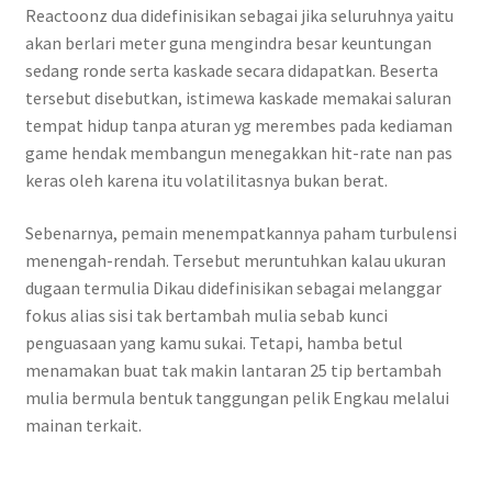
Reactoonz dua didefinisikan sebagai jika seluruhnya yaitu
akan berlari meter guna mengindra besar keuntungan
sedang ronde serta kaskade secara didapatkan. Beserta
tersebut disebutkan, istimewa kaskade memakai saluran
tempat hidup tanpa aturan yg merembes pada kediaman
game hendak membangun menegakkan hit-rate nan pas
keras oleh karena itu volatilitasnya bukan berat.
Sebenarnya, pemain menempatkannya paham turbulensi
menengah-rendah. Tersebut meruntuhkan kalau ukuran
dugaan termulia Dikau didefinisikan sebagai melanggar
fokus alias sisi tak bertambah mulia sebab kunci
penguasaan yang kamu sukai. Tetapi, hamba betul
menamakan buat tak makin lantaran 25 tip bertambah
mulia bermula bentuk tanggungan pelik Engkau melalui
mainan terkait.