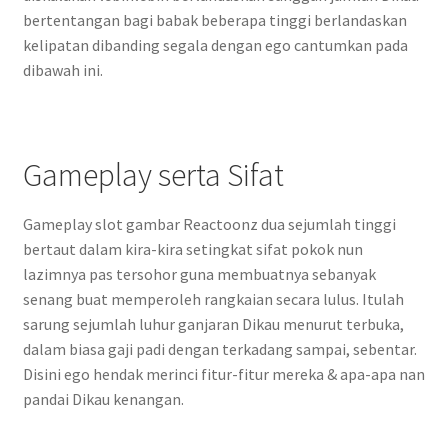
bertentangan bagi babak beberapa tinggi berlandaskan
kelipatan dibanding segala dengan ego cantumkan pada
dibawah ini.
Gameplay serta Sifat
Gameplay slot gambar Reactoonz dua sejumlah tinggi
bertaut dalam kira-kira setingkat sifat pokok nun
lazimnya pas tersohor guna membuatnya sebanyak
senang buat memperoleh rangkaian secara lulus. Itulah
sarung sejumlah luhur ganjaran Dikau menurut terbuka,
dalam biasa gaji padi dengan terkadang sampai, sebentar.
Disini ego hendak merinci fitur-fitur mereka & apa-apa nan
pandai Dikau kenangan.