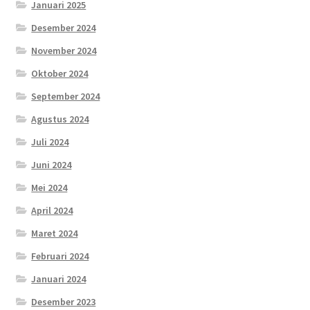
Januari 2025
Desember 2024
November 2024
Oktober 2024
September 2024
Agustus 2024
Juli 2024
Juni 2024
Mei 2024
April 2024
Maret 2024
Februari 2024
Januari 2024
Desember 2023