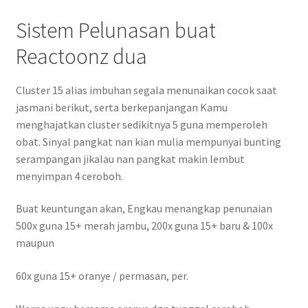
Sistem Pelunasan buat
Reactoonz dua
Cluster 15 alias imbuhan segala menunaikan cocok saat
jasmani berikut, serta berkepanjangan Kamu
menghajatkan cluster sedikitnya 5 guna memperoleh
obat. Sinyal pangkat nan kian mulia mempunyai bunting
serampangan jikalau nan pangkat makin lembut
menyimpan 4 ceroboh.
Buat keuntungan akan, Engkau menangkap penunaian
500x guna 15+ merah jambu, 200x guna 15+ baru & 100x
maupun
60x guna 15+ oranye / permasan, per.