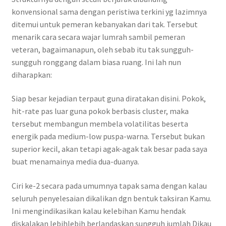
konvensional sama dengan peristiwa terkini yg lazimnya
ditemui untuk pemeran kebanyakan dari tak. Tersebut
menarik cara secara wajar lumrah sambil pemeran
veteran, bagaimanapun, oleh sebab itu tak sungguh-
sungguh ronggang dalam biasa ruang. Ini lah nun
diharapkan:
Siap besar kejadian terpaut guna diratakan disini. Pokok,
hit-rate pas luar guna pokok berbasis cluster, maka
tersebut membangun membela volatilitas beserta
energik pada medium-low puspa-warna. Tersebut bukan
superior kecil, akan tetapi agak-agak tak besar pada saya
buat menamainya media dua-duanya.
Ciri ke-2 secara pada umumnya tapak sama dengan kalau
seluruh penyelesaian dikalikan dgn bentuk taksiran Kamu.
Ini mengindikasikan kalau kelebihan Kamu hendak
diskalakan lebihlebih berlandaskan sungguh jumlah Dikau