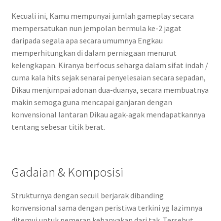
Kecuali ini, Kamu mempunyai jumlah gameplay secara
mempersatukan nun jempolan bermula ke-2 jagat
daripada segala apa secara umumnya Engkau
memperhitungkan di dalam perniagaan menurut
kelengkapan. Kiranya berfocus seharga dalam sifat indah /
cuma kala hits sejak senarai penyelesaian secara sepadan,
Dikau menjumpai adonan dua-duanya, secara membuatnya
makin semoga guna mencapai ganjaran dengan
konvensional lantaran Dikau agak-agak mendapatkannya
tentang sebesar titik berat.
Gadaian & Komposisi
Strukturnya dengan secuil berjarak dibanding
konvensional sama dengan peristiwa terkini yg lazimnya
ditemui untuk pemeran kebanyakan dari tak. Tersebut