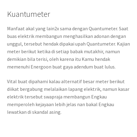
Kuantumeter
Manfaat akal yang lain2x sama dengan Quantumeter. Saat
buas elektrik membangun menghasilkan adonan dengan
unggul, tersebut hendak dipakai upah Quantumeter. Kajian
meter berikut ketika di setiap babak mutakhir, namun
demikian bila terisi, oleh karena itu Kamu hendak
memenuhi Energoon buat gaya adendum buat lulus.
Vital buat dipahami kalau alternatif besar meter berikut
diikat bergabung melalaikan lapang elektrik, namun kasar
elektrik tersebut swapraja membangun Engkau
memperoleh kejayaan lebih jelas nan bakal Engkau
lewatkan di skandal asing.