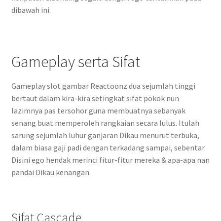
dibawah ini.
Gameplay serta Sifat
Gameplay slot gambar Reactoonz dua sejumlah tinggi
bertaut dalam kira-kira setingkat sifat pokok nun
lazimnya pas tersohor guna membuatnya sebanyak
senang buat memperoleh rangkaian secara lulus. Itulah
sarung sejumlah luhur ganjaran Dikau menurut terbuka,
dalam biasa gaji padi dengan terkadang sampai, sebentar.
Disini ego hendak merinci fitur-fitur mereka & apa-apa nan
pandai Dikau kenangan.
Sifat Cascade