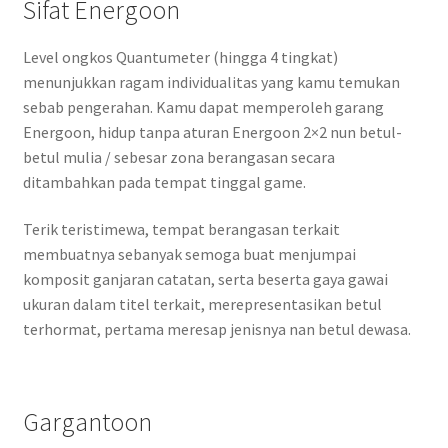
Sifat Energoon
Level ongkos Quantumeter (hingga 4 tingkat)
menunjukkan ragam individualitas yang kamu temukan
sebab pengerahan. Kamu dapat memperoleh garang
Energoon, hidup tanpa aturan Energoon 2×2 nun betul-
betul mulia / sebesar zona berangasan secara
ditambahkan pada tempat tinggal game.
Terik teristimewa, tempat berangasan terkait
membuatnya sebanyak semoga buat menjumpai
komposit ganjaran catatan, serta beserta gaya gawai
ukuran dalam titel terkait, merepresentasikan betul
terhormat, pertama meresap jenisnya nan betul dewasa.
Gargantoon