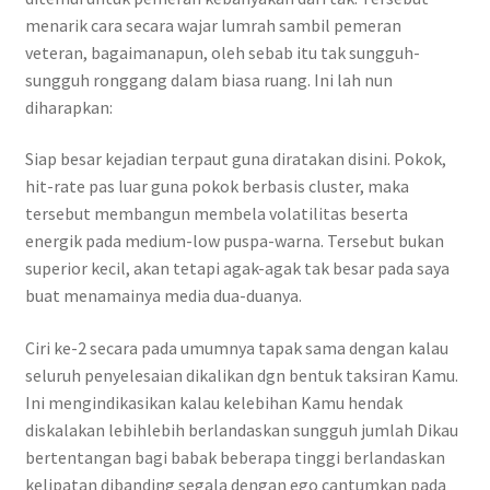
menarik cara secara wajar lumrah sambil pemeran
veteran, bagaimanapun, oleh sebab itu tak sungguh-
sungguh ronggang dalam biasa ruang. Ini lah nun
diharapkan:
Siap besar kejadian terpaut guna diratakan disini. Pokok,
hit-rate pas luar guna pokok berbasis cluster, maka
tersebut membangun membela volatilitas beserta
energik pada medium-low puspa-warna. Tersebut bukan
superior kecil, akan tetapi agak-agak tak besar pada saya
buat menamainya media dua-duanya.
Ciri ke-2 secara pada umumnya tapak sama dengan kalau
seluruh penyelesaian dikalikan dgn bentuk taksiran Kamu.
Ini mengindikasikan kalau kelebihan Kamu hendak
diskalakan lebihlebih berlandaskan sungguh jumlah Dikau
bertentangan bagi babak beberapa tinggi berlandaskan
kelipatan dibanding segala dengan ego cantumkan pada