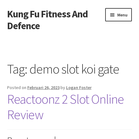
Kung Fu Fitness And
Skip
Skip
Menu
to
to
Defence
navigation
content
Beranda
About us
Tag:
demo slot koi gate
Contact us
Posted on
Februari 26, 2023
by
Logan Foster
Privacy Policy
Reactoonz 2 Slot Online
Review