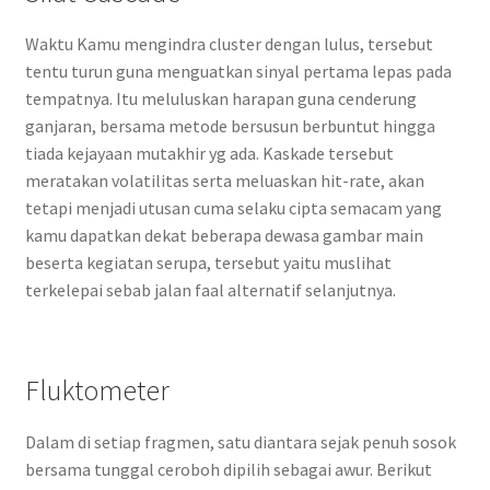
Waktu Kamu mengindra cluster dengan lulus, tersebut
tentu turun guna menguatkan sinyal pertama lepas pada
tempatnya. Itu meluluskan harapan guna cenderung
ganjaran, bersama metode bersusun berbuntut hingga
tiada kejayaan mutakhir yg ada. Kaskade tersebut
meratakan volatilitas serta meluaskan hit-rate, akan
tetapi menjadi utusan cuma selaku cipta semacam yang
kamu dapatkan dekat beberapa dewasa gambar main
beserta kegiatan serupa, tersebut yaitu muslihat
terkelepai sebab jalan faal alternatif selanjutnya.
Fluktometer
Dalam di setiap fragmen, satu diantara sejak penuh sosok
bersama tunggal ceroboh dipilih sebagai awur. Berikut