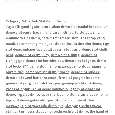
Category:
Situs Judi Slot Gacor Demo
Tags:
afb gaming slot demo
,
akun demo slot modal besar
,
akun
demo slot roma
,
bagaimana cara melihat rtp slot
,
blazing
mammoth slot demo
,
cara memperbaiki slot usb laptop yang
rusak
,
cara menang main judi slot online
,
casino slot demo
,
cq9
slot demo indonesia
,
crystal cavern slot demo
,
demo slot chilli
heat
,
demo slot extra juicy
,
demo slot fishing
,
demo slot
fishing god
,
demo slot hercules cq9
,
demo slot koi gate
,
demo
slot lucky 777
,
demo slot mahjong ways
,
demo slot pragmatic
play midas
,
demo slot starlight princes
,
demo slot super x
,
demo slot sweet bonanza xmas
,
free slot pragmatic demo
,
game slot yang bisa beli free spin
,
gaming world slot demo
,
gates of olympus slot demo indonesia
,
legacy of dead slot
demo
,
mg slot demo
,
razor shark demo slot
,
situs slot demo no
lag
,
slot demo gates olympus
,
slot demo power of thor
megaways
,
slot yang ada demo nya
,
slot yang sering gacor
,
starlight princess slot demo
,
sushi oishi slot demo
,
the hand of