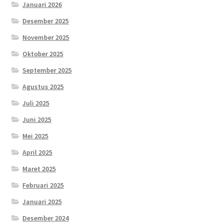
Januari 2026
Desember 2025
November 2025
Oktober 2025
September 2025
Agustus 2025
Juli 2025
Juni 2025
Mei 2025
April 2025
Maret 2025
Februari 2025
Januari 2025
Desember 2024