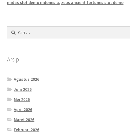
midas slot demo indonesia
,
zeus ancient fortunes slot demo
Cari
untuk:
Arsip
Agustus 2026
Juni 2026
Mei 2026
April 2026
Maret 2026
Februari 2026