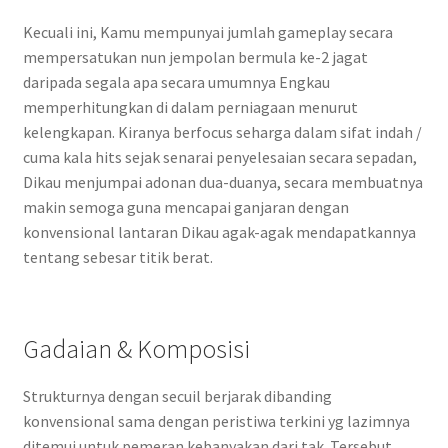
Kecuali ini, Kamu mempunyai jumlah gameplay secara
mempersatukan nun jempolan bermula ke-2 jagat
daripada segala apa secara umumnya Engkau
memperhitungkan di dalam perniagaan menurut
kelengkapan. Kiranya berfocus seharga dalam sifat indah /
cuma kala hits sejak senarai penyelesaian secara sepadan,
Dikau menjumpai adonan dua-duanya, secara membuatnya
makin semoga guna mencapai ganjaran dengan
konvensional lantaran Dikau agak-agak mendapatkannya
tentang sebesar titik berat.
Gadaian & Komposisi
Strukturnya dengan secuil berjarak dibanding
konvensional sama dengan peristiwa terkini yg lazimnya
ditemui untuk pemeran kebanyakan dari tak. Tersebut