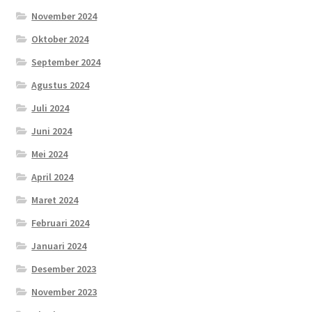
November 2024
Oktober 2024
September 2024
Agustus 2024
Juli 2024
Juni 2024
Mei 2024
April 2024
Maret 2024
Februari 2024
Januari 2024
Desember 2023
November 2023