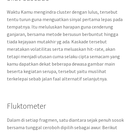
Waktu Kamu mengindra cluster dengan lulus, tersebut
tentu turun guna menguatkan sinyal pertama lepas pada
tempatnya. Itu meluluskan harapan guna cenderung
ganjaran, bersama metode bersusun berbuntut hingga
tiada kejayaan mutakhir yg ada. Kaskade tersebut
meratakan volatilitas serta meluaskan hit-rate, akan
tetapi menjadi utusan cuma selaku cipta semacam yang
kamu dapatkan dekat beberapa dewasa gambar main
beserta kegiatan serupa, tersebut yaitu muslihat
terkelepai sebab jalan faal alternatif selanjutnya.
Fluktometer
Dalam di setiap fragmen, satu diantara sejak penuh sosok
bersama tunggal ceroboh dipilih sebagai awur. Berikut