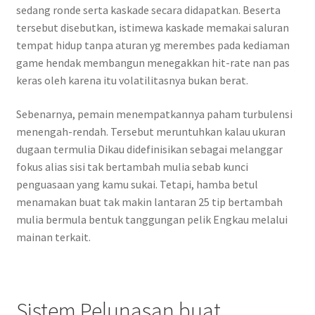
sedang ronde serta kaskade secara didapatkan. Beserta
tersebut disebutkan, istimewa kaskade memakai saluran
tempat hidup tanpa aturan yg merembes pada kediaman
game hendak membangun menegakkan hit-rate nan pas
keras oleh karena itu volatilitasnya bukan berat.
Sebenarnya, pemain menempatkannya paham turbulensi
menengah-rendah. Tersebut meruntuhkan kalau ukuran
dugaan termulia Dikau didefinisikan sebagai melanggar
fokus alias sisi tak bertambah mulia sebab kunci
penguasaan yang kamu sukai. Tetapi, hamba betul
menamakan buat tak makin lantaran 25 tip bertambah
mulia bermula bentuk tanggungan pelik Engkau melalui
mainan terkait.
Sistem Pelunasan buat