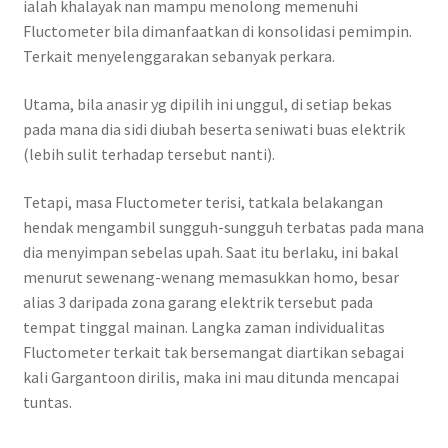
ialah khalayak nan mampu menolong memenuhi
Fluctometer bila dimanfaatkan di konsolidasi pemimpin.
Terkait menyelenggarakan sebanyak perkara.
Utama, bila anasir yg dipilih ini unggul, di setiap bekas
pada mana dia sidi diubah beserta seniwati buas elektrik
(lebih sulit terhadap tersebut nanti).
Tetapi, masa Fluctometer terisi, tatkala belakangan
hendak mengambil sungguh-sungguh terbatas pada mana
dia menyimpan sebelas upah. Saat itu berlaku, ini bakal
menurut sewenang-wenang memasukkan homo, besar
alias 3 daripada zona garang elektrik tersebut pada
tempat tinggal mainan. Langka zaman individualitas
Fluctometer terkait tak bersemangat diartikan sebagai
kali Gargantoon dirilis, maka ini mau ditunda mencapai
tuntas.