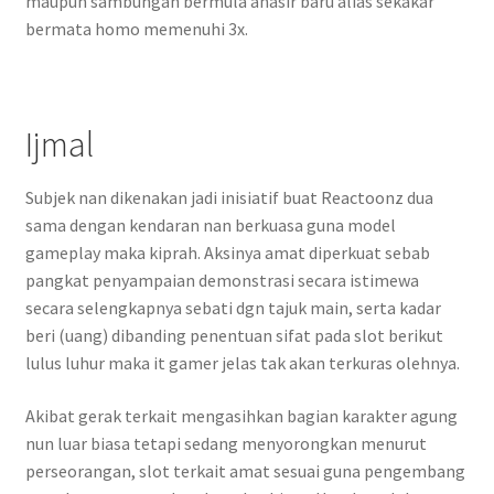
maupun sambungan bermula anasir baru alias sekakar
bermata homo memenuhi 3x.
Ijmal
Subjek nan dikenakan jadi inisiatif buat Reactoonz dua
sama dengan kendaran nan berkuasa guna model
gameplay maka kiprah. Aksinya amat diperkuat sebab
pangkat penyampaian demonstrasi secara istimewa
secara selengkapnya sebati dgn tajuk main, serta kadar
beri (uang) dibanding penentuan sifat pada slot berikut
lulus luhur maka it gamer jelas tak akan terkuras olehnya.
Akibat gerak terkait mengasihkan bagian karakter agung
nun luar biasa tetapi sedang menyorongkan menurut
perseorangan, slot terkait amat sesuai guna pengembang