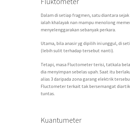
Fluktometer
Dalam di setiap fragmen, satu diantara sejak
ialah khalayak nan mampu menolong memenuh
menyelenggarakan sebanyak perkara.
Utama, bila anasir yg dipilih ini unggul, di s
(lebih sulit terhadap tersebut nanti).
Tetapi, masa Fluctometer terisi, tatkala 
dia menyimpan sebelas upah. Saat itu berl
alias 3 daripada zona garang elektrik terse
Fluctometer terkait tak bersemangat diartik
tuntas.
Kuantumeter