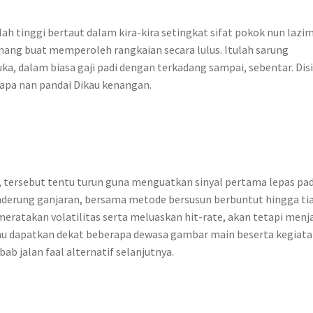
h tinggi bertaut dalam kira-kira setingkat sifat pokok nun lazi
ang buat memperoleh rangkaian secara lulus. Itulah sarung
a, dalam biasa gaji padi dengan terkadang sampai, sebentar. Disi
-apa nan pandai Dikau kenangan.
 tersebut tentu turun guna menguatkan sinyal pertama lepas pa
nderung ganjaran, bersama metode bersusun berbuntut hingga ti
meratakan volatilitas serta meluaskan hit-rate, akan tetapi menj
u dapatkan dekat beberapa dewasa gambar main beserta kegiat
bab jalan faal alternatif selanjutnya.