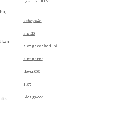
ir,
kebaya4d
slot88
atkan
slot gacor hari ini
slot gacor
dewa303
slot
Slot gacor
lia