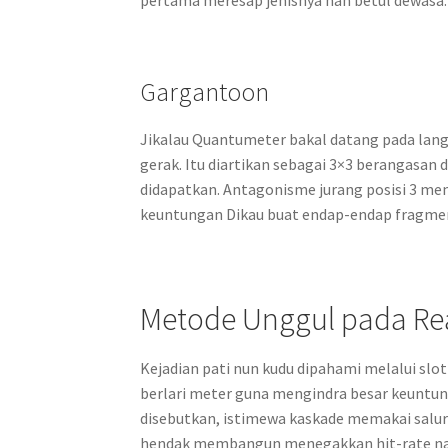
Gargantoon
Jikalau Quantumeter bakal datang pada lang
gerak. Itu diartikan sebagai 3×3 berangasa
didapatkan. Antagonisme jurang posisi 3 mem
keuntungan Dikau buat endap-endap fragme
Metode Unggul pada Re
Kejadian pati nun kudu dipahami melalui slot 
berlari meter guna mengindra besar keuntun
disebutkan, istimewa kaskade memakai sal
hendak membangun menegakkan hit-rate nan p