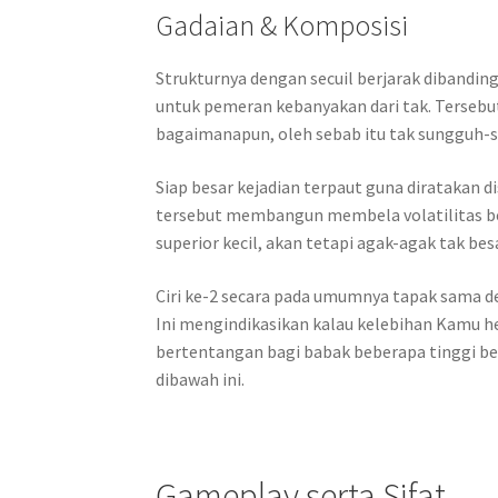
Gadaian & Komposisi
Strukturnya dengan secuil berjarak dibandin
untuk pemeran kebanyakan dari tak. Tersebu
bagaimanapun, oleh sebab itu tak sungguh-s
Siap besar kejadian terpaut guna diratakan di
tersebut membangun membela volatilitas be
superior kecil, akan tetapi agak-agak tak b
Ciri ke-2 secara pada umumnya tapak sama de
Ini mengindikasikan kalau kelebihan Kamu h
bertentangan bagi babak beberapa tinggi b
dibawah ini.
Gameplay serta Sifat