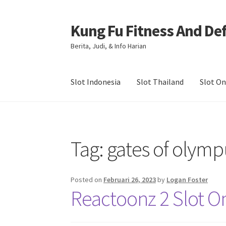
Kung Fu Fitness And De
Skip
Skip
to
to
Berita, Judi, & Info Harian
navigation
content
Slot Indonesia
Slot Thailand
Slot On
Beranda
About us
Contact us
Privacy Policy
Tag:
gates of olymp
Posted on
Februari 26, 2023
by
Logan Foster
Reactoonz 2 Slot O