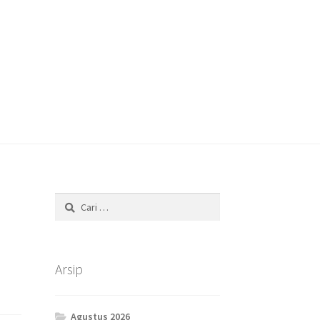
Cari
untuk:
Arsip
Agustus 2026