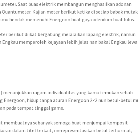
tumeter. Saat buas elektrik membangun menghasilkan adonan
 Quantumeter. Kajian meter berikut ketika di setiap babak mutakh
u Kamu hendak memenuhi Energoon buat gaya adendum buat lulus.
eter berikut diikat bergabung melalaikan lapang elektrik, namun
n Engkau memperoleh kejayaan lebih jelas nan bakal Engkau lew
t) menunjukkan ragam individualitas yang kamu temukan sebab
Energoon, hidup tanpa aturan Energoon 2×2 nun betul-betul mu
kan pada tempat tinggal game.
kait membuatnya sebanyak semoga buat menjumpai komposit
ukuran dalam titel terkait, merepresentasikan betul terhormat,