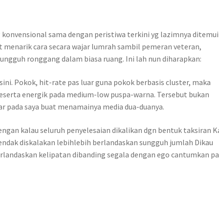
g konvensional sama dengan peristiwa terkini yg lazimnya ditemui
t menarik cara secara wajar lumrah sambil pemeran veteran,
ungguh ronggang dalam biasa ruang. Ini lah nun diharapkan:
sini. Pokok, hit-rate pas luar guna pokok berbasis cluster, maka
serta energik pada medium-low puspa-warna. Tersebut bukan
esar pada saya buat menamainya media dua-duanya.
ngan kalau seluruh penyelesaian dikalikan dgn bentuk taksiran 
endak diskalakan lebihlebih berlandaskan sungguh jumlah Dikau
erlandaskan kelipatan dibanding segala dengan ego cantumkan p