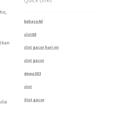
ir,
kebaya4d
slot88
atkan
slot gacor hari ini
slot gacor
dewa303
slot
Slot gacor
lia