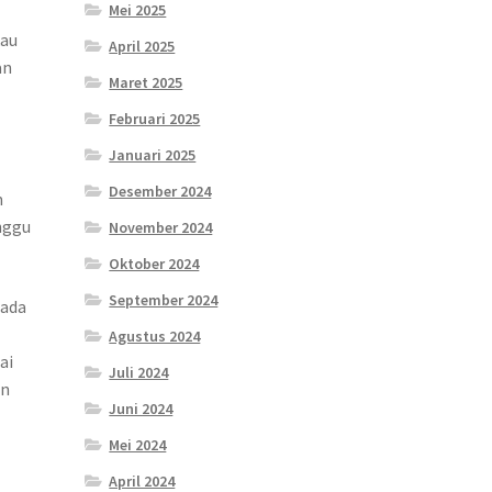
Mei 2025
kau
April 2025
an
Maret 2025
Februari 2025
Januari 2025
Desember 2024
m
nggu
November 2024
Oktober 2024
September 2024
pada
Agustus 2024
ai
Juli 2024
an
Juni 2024
Mei 2024
April 2024