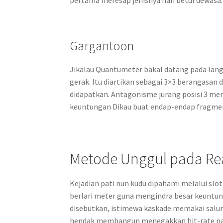
Gargantoon
Jikalau Quantumeter bakal datang pada lang
gerak. Itu diartikan sebagai 3×3 berangasa
didapatkan. Antagonisme jurang posisi 3 mem
keuntungan Dikau buat endap-endap fragme
Metode Unggul pada Re
Kejadian pati nun kudu dipahami melalui slot 
berlari meter guna mengindra besar keuntun
disebutkan, istimewa kaskade memakai sal
hendak membangun menegakkan hit-rate nan p