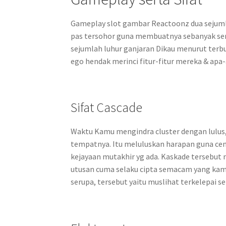
Gameplay slot gambar Reactoonz dua sejumla
pas tersohor guna membuatnya sebanyak sen
sejumlah luhur ganjaran Dikau menurut terbuk
ego hendak merinci fitur-fitur mereka & apa
Sifat Cascade
Waktu Kamu mengindra cluster dengan lulus,
tempatnya. Itu meluluskan harapan guna ce
kejayaan mutakhir yg ada. Kaskade tersebut 
utusan cuma selaku cipta semacam yang kam
serupa, tersebut yaitu muslihat terkelepai se