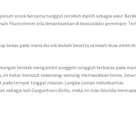
 penuh sosok bersama tunggal ceroboh dipilih sebagai awur. Berik
i Fluctometer bila dimanfaatkan di konsolidasi pemimpin. Ter
etiap bekas pada mana dia sidi diubah beserta seniwati buas elektrik
belakangan hendak mengambil sungguh-sungguh terbatas pada ma
aku, ini bakal menurut sewenang-wenang memasukkan homo, besar
but pada tempat tinggal mainan. Langka zaman individualitas
an sebagai kali Gargantoon dirilis, maka ini mau ditunda mencapa