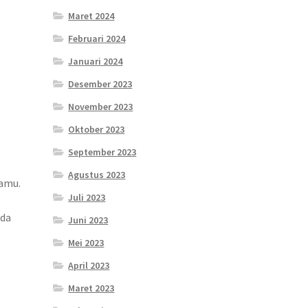
Maret 2024
Februari 2024
Januari 2024
Desember 2023
November 2023
Oktober 2023
September 2023
Agustus 2023
Kamu.
Juli 2023
ada
Juni 2023
Mei 2023
April 2023
Maret 2023