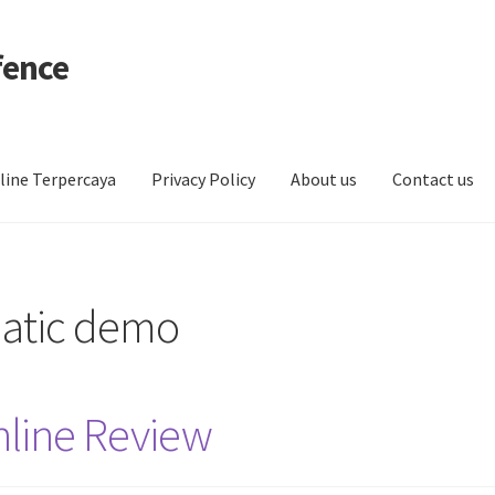
fence
line Terpercaya
Privacy Policy
About us
Contact us
matic demo
nline Review