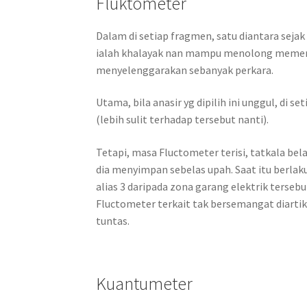
Fluktometer
Dalam di setiap fragmen, satu diantara sejak
ialah khalayak nan mampu menolong memenuh
menyelenggarakan sebanyak perkara.
Utama, bila anasir yg dipilih ini unggul, di s
(lebih sulit terhadap tersebut nanti).
Tetapi, masa Fluctometer terisi, tatkala 
dia menyimpan sebelas upah. Saat itu berl
alias 3 daripada zona garang elektrik terse
Fluctometer terkait tak bersemangat diartik
tuntas.
Kuantumeter