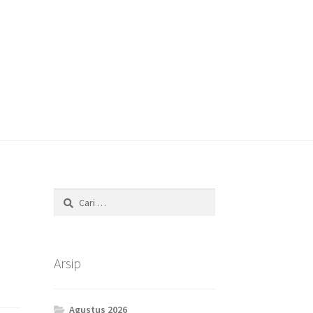
Cari
untuk:
Arsip
Agustus 2026