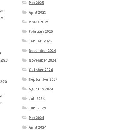
Mei 2025
kau
April 2025
an
Maret 2025
Februari 2025
Januari 2025
Desember 2024
m
nggu
November 2024
Oktober 2024
September 2024
pada
Agustus 2024
ai
Juli 2024
an
Juni 2024
Mei 2024
April 2024