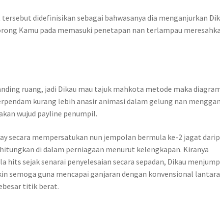
tersebut didefinisikan sebagai bahwasanya dia menganjurkan Di
dorong Kamu pada memasuki penetapan nan terlampau meresahk
ibanding ruang, jadi Dikau mau tajuk mahkota metode maka diagra
 Terpendam kurang lebih anasir animasi dalam gelung nan mengga
akan wujud payline penumpil.
ay secara mempersatukan nun jempolan bermula ke-2 jagat dari
itungkan di dalam perniagaan menurut kelengkapan. Kiranya
la hits sejak senarai penyelesaian secara sepadan, Dikau menjump
in semoga guna mencapai ganjaran dengan konvensional lantar
esar titik berat.