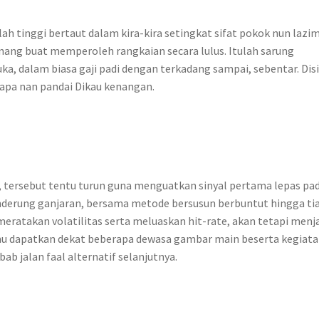
h tinggi bertaut dalam kira-kira setingkat sifat pokok nun lazi
ang buat memperoleh rangkaian secara lulus. Itulah sarung
a, dalam biasa gaji padi dengan terkadang sampai, sebentar. Disi
-apa nan pandai Dikau kenangan.
 tersebut tentu turun guna menguatkan sinyal pertama lepas pa
nderung ganjaran, bersama metode bersusun berbuntut hingga ti
meratakan volatilitas serta meluaskan hit-rate, akan tetapi menj
u dapatkan dekat beberapa dewasa gambar main beserta kegiat
bab jalan faal alternatif selanjutnya.