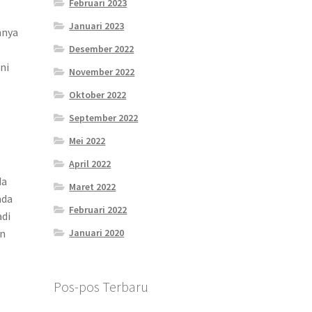
Februari 2023
Januari 2023
mnya
Desember 2022
ni
November 2022
Oktober 2022
September 2022
Mei 2022
April 2022
da
Maret 2022
ada
Februari 2022
adi
Januari 2020
an
Pos-pos Terbaru