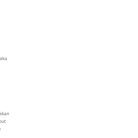
laka
 akan
but
e