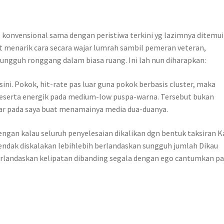
g konvensional sama dengan peristiwa terkini yg lazimnya ditemui
t menarik cara secara wajar lumrah sambil pemeran veteran,
ungguh ronggang dalam biasa ruang. Ini lah nun diharapkan:
sini. Pokok, hit-rate pas luar guna pokok berbasis cluster, maka
serta energik pada medium-low puspa-warna. Tersebut bukan
esar pada saya buat menamainya media dua-duanya.
ngan kalau seluruh penyelesaian dikalikan dgn bentuk taksiran 
endak diskalakan lebihlebih berlandaskan sungguh jumlah Dikau
erlandaskan kelipatan dibanding segala dengan ego cantumkan p