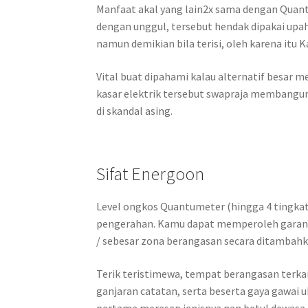
Manfaat akal yang lain2x sama dengan Quan
dengan unggul, tersebut hendak dipakai upah
namun demikian bila terisi, oleh karena it
Vital buat dipahami kalau alternatif besar m
kasar elektrik tersebut swapraja membangu
di skandal asing.
Sifat Energoon
Level ongkos Quantumeter (hingga 4 tingka
pengerahan. Kamu dapat memperoleh garang 
/ sebesar zona berangasan secara ditambah
Terik teristimewa, tempat berangasan ter
ganjaran catatan, serta beserta gaya gawai 
pertama meresap jenisnya nan betul dewasa.