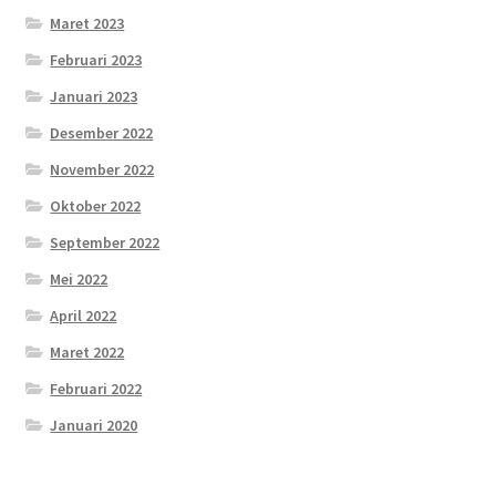
Maret 2023
Februari 2023
Januari 2023
Desember 2022
November 2022
Oktober 2022
September 2022
Mei 2022
April 2022
Maret 2022
Februari 2022
Januari 2020