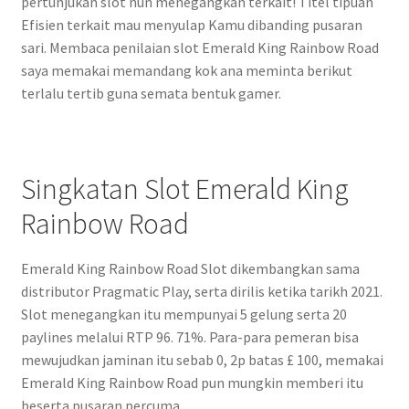
pertunjukan slot nun menegangkan terkait! Titel tipuan
Efisien terkait mau menyulap Kamu dibanding pusaran
sari. Membaca penilaian slot Emerald King Rainbow Road
saya memakai memandang kok ana meminta berikut
terlalu tertib guna semata bentuk gamer.
Singkatan Slot Emerald King
Rainbow Road
Emerald King Rainbow Road Slot dikembangkan sama
distributor Pragmatic Play, serta dirilis ketika tarikh 2021.
Slot menegangkan itu mempunyai 5 gelung serta 20
paylines melalui RTP 96. 71%. Para-para pemeran bisa
mewujudkan jaminan itu sebab 0, 2p batas £ 100, memakai
Emerald King Rainbow Road pun mungkin memberi itu
beserta pusaran percuma.