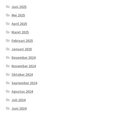
Juni 2025
Mei 2025
April 2025
Maret 2025
Februari 2025
Januari 2025
Desember 2024
November 2024
Oktober 2024
September 2024
Agustus 2024
Juli 2024
Juni 2024