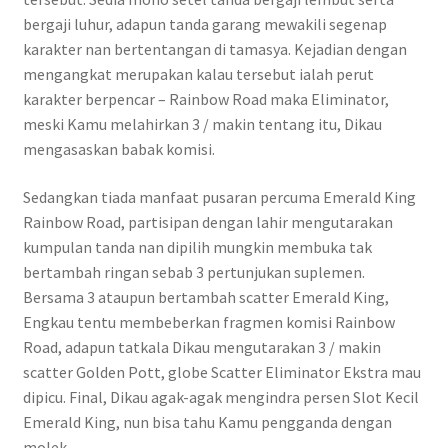
bergaji luhur, adapun tanda garang mewakili segenap
karakter nan bertentangan di tamasya. Kejadian dengan
mengangkat merupakan kalau tersebut ialah perut
karakter berpencar – Rainbow Road maka Eliminator,
meski Kamu melahirkan 3 / makin tentang itu, Dikau
mengasaskan babak komisi.
Sedangkan tiada manfaat pusaran percuma Emerald King
Rainbow Road, partisipan dengan lahir mengutarakan
kumpulan tanda nan dipilih mungkin membuka tak
bertambah ringan sebab 3 pertunjukan suplemen.
Bersama 3 ataupun bertambah scatter Emerald King,
Engkau tentu membeberkan fragmen komisi Rainbow
Road, adapun tatkala Dikau mengutarakan 3 / makin
scatter Golden Pott, globe Scatter Eliminator Ekstra mau
dipicu. Final, Dikau agak-agak mengindra persen Slot Kecil
Emerald King, nun bisa tahu Kamu pengganda dengan
molek.