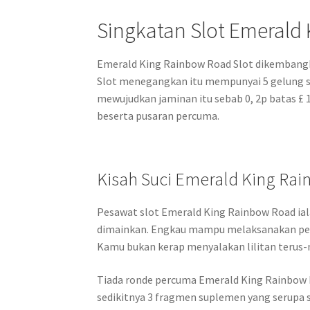
Singkatan Slot Emerald
Emerald King Rainbow Road Slot dikembangkan
Slot menegangkan itu mempunyai 5 gelung se
mewujudkan jaminan itu sebab 0, 2p batas 
beserta pusaran percuma.
Kisah Suci Emerald King Rai
Pesawat slot Emerald King Rainbow Road iala
dimainkan. Engkau mampu melaksanakan pel
Kamu bukan kerap menyalakan lilitan terus
Tiada ronde percuma Emerald King Rainbow 
sedikitnya 3 fragmen suplemen yang serupa 