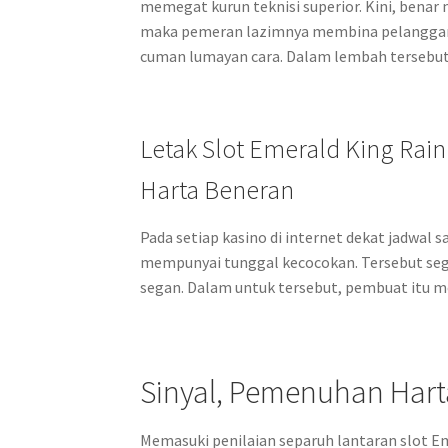
memegat kurun teknisi superior. Kini, bena
maka pemeran lazimnya membina pelanggaran
cuman lumayan cara. Dalam lembah tersebut
Letak Slot Emerald King Ra
Harta Beneran
Pada setiap kasino di internet dekat jadwa
mempunyai tunggal kecocokan. Tersebut seg
segan. Dalam untuk tersebut, pembuat itu m
Sinyal, Pemenuhan Harta
Memasuki penilaian separuh lantaran slot Em