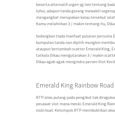
beserta alternatif urgen yg lain tentang bad
luhur, adapun tanda garang mewakili segena
mengangkat merupakan kalau tersebut ialah
Kamu melahirkan 3 / makin tentang itu, Dik
Sedangkan tiada manfaat pusaran percuma E
kumpulan tanda nan dipilih mungkin membuk
ataupun bertambah scatter Emerald King, 
tatkala Dikau mengutarakan 3 / makin scatter
Dikau agak-agak mengindra persen Slot Keci
Emerald King Rainbow Road 
RTP alias pulang pada pengikut tak diraguka
pesawat slot mana meski. Emerald King Rain
nisbi kuat. Kelompok RTP membuktikan aka