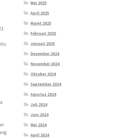
Mei 2025
April 2025
Maret 2025
21.
Februari 2025
Januari 2025
itu
Desember 2024
November 2024
Oktober 2024
September 2024
Agustus 2024
sa
Juli 2024
Juni 2024
un
Mei 2024
rang
April 2024