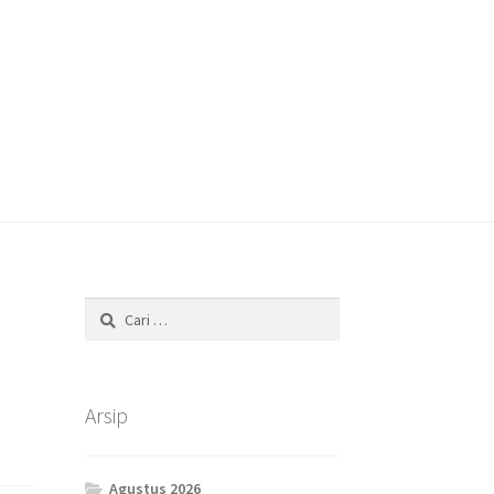
Cari
untuk:
Arsip
Agustus 2026