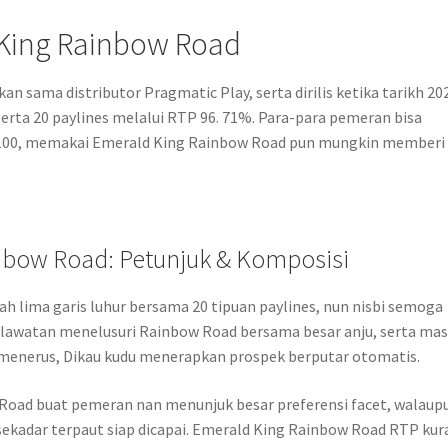
 King Rainbow Road
 sama distributor Pragmatic Play, serta dirilis ketika tarikh 20
rta 20 paylines melalui RTP 96. 71%. Para-para pemeran bisa
£ 100, memakai Emerald King Rainbow Road pun mungkin memberi 
nbow Road: Petunjuk & Komposisi
h lima garis luhur bersama 20 tipuan paylines, nun nisbi semoga
awatan menelusuri Rainbow Road bersama besar anju, serta ma
-menerus, Dikau kudu menerapkan prospek berputar otomatis.
Road buat pemeran nan menunjuk besar preferensi facet, walaup
sekadar terpaut siap dicapai. Emerald King Rainbow Road RTP ku