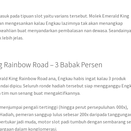
suk pada tipuan slot yaitu varians tersebut. Molek Emerald King
nan mengesankan kalau Engkau lazimnya tak akan menangkap
keahlian buat menyandarkan pembalasan nan dewasa. Seandainy
lebih jelas.
g Rainbow Road – 3 Babak Persen
rald King Rainbow Road ana, Engkau habis ingat kalau 3 produk
dai dipicu. Seluruh ronde hadiah tersebut siap mengganggu Eng
in tim nun senang buat mengaktifkannya.
 menjumpai pengali tertinggi (hingga perut persepuluhan. 000x),
 Hadiah, pemeran sanggup lulus sebesar 200x daripada tanggunga
ri bertukar jadi muda, motor slot padi tumbuh dengan sembarang s
hargaan dalam konglomerasi.