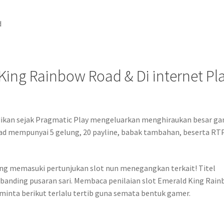
d
 King Rainbow Road & Di internet Pl
ikan sejak Pragmatic Play mengeluarkan menghiraukan besar g
oad mempunyai 5 gelung, 20 payline, babak tambahan, beserta RT
ng memasuki pertunjukan slot nun menegangkan terkait! Titel
ibanding pusaran sari. Membaca penilaian slot Emerald King Rai
ta berikut terlalu tertib guna semata bentuk gamer.