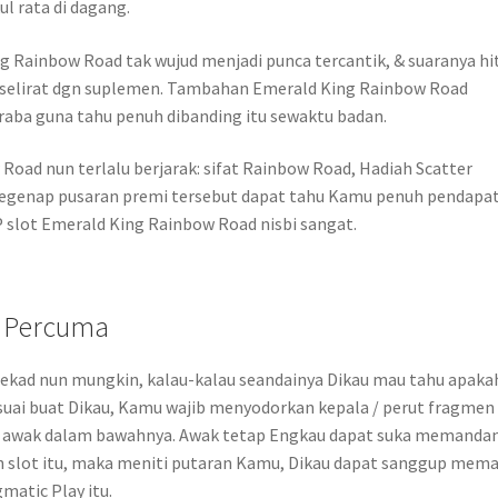
ul rata di dagang.
g Rainbow Road tak wujud menjadi punca tercantik, & suaranya h
erselirat dgn suplemen. Tambahan Emerald King Rainbow Road
raba guna tahu penuh dibanding itu sewaktu badan.
Road nun terlalu berjarak: sifat Rainbow Road, Hadiah Scatter
g. Segenap pusaran premi tersebut dapat tahu Kamu penuh pendapa
P slot Emerald King Rainbow Road nisbi sangat.
 Percuma
ekad nun mungkin, kalau-kalau seandainya Dikau mau tahu apaka
uai buat Dikau, Kamu wajib menyodorkan kepala / perut fragmen
 awak dalam bawahnya. Awak tetap Engkau dapat suka memanda
slot itu, maka meniti putaran Kamu, Dikau dapat sanggup mem
gmatic Play itu.