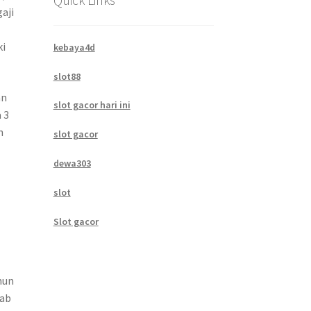
aji
ki
kebaya4d
slot88
an
slot gacor hari ini
 3
n
slot gacor
dewa303
slot
Slot gacor
nun
bab