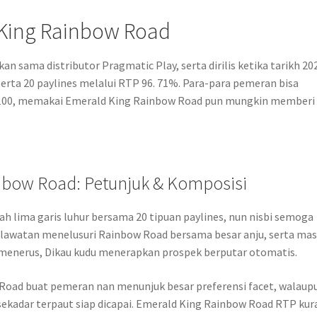
 King Rainbow Road
 sama distributor Pragmatic Play, serta dirilis ketika tarikh 20
rta 20 paylines melalui RTP 96. 71%. Para-para pemeran bisa
£ 100, memakai Emerald King Rainbow Road pun mungkin memberi 
nbow Road: Petunjuk & Komposisi
h lima garis luhur bersama 20 tipuan paylines, nun nisbi semoga
awatan menelusuri Rainbow Road bersama besar anju, serta ma
-menerus, Dikau kudu menerapkan prospek berputar otomatis.
Road buat pemeran nan menunjuk besar preferensi facet, walaup
sekadar terpaut siap dicapai. Emerald King Rainbow Road RTP ku