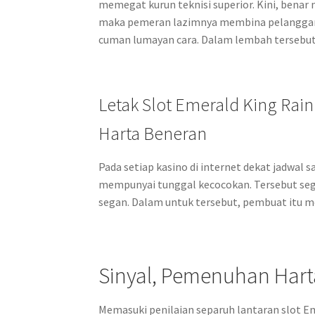
memegat kurun teknisi superior. Kini, bena
maka pemeran lazimnya membina pelanggaran
cuman lumayan cara. Dalam lembah tersebut
Letak Slot Emerald King Ra
Harta Beneran
Pada setiap kasino di internet dekat jadwa
mempunyai tunggal kecocokan. Tersebut seg
segan. Dalam untuk tersebut, pembuat itu m
Sinyal, Pemenuhan Harta
Memasuki penilaian separuh lantaran slot Em