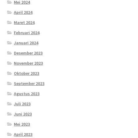
Mei 2024
April 2024
Maret 2024
Februari 2024
Januari 2024
Desember 2023
November 2023
Oktober 2023
September 2023
Agustus 2023
Juli 2023
Juni 2023
Mei 2023
April 2023