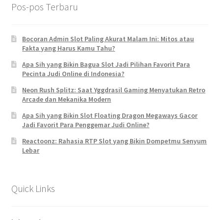
Pos-pos Terbaru
Bocoran Admin Slot Paling Akurat Malam Ini: Mitos atau
Fakta yang Harus Kamu Tahu?
Apa Sih yang Bikin Bagua Slot Jadi Pilihan Favorit Para
Pecinta Judi Online di Indonesia?
Neon Rush Splitz: Saat Yggdrasil Gaming Menyatukan Retro
Arcade dan Mekanika Modern
Apa Sih yang Bikin Slot Floating Dragon Megaways Gacor
Jadi Favorit Para Penggemar Judi Online?
Reactoonz: Rahasia RTP Slot yang Bikin Dompetmu Senyum
Lebar
Quick Links