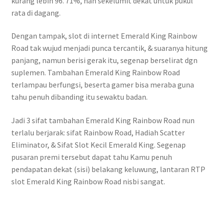
kurang lebih 96. 71%, nan sekelumit dekat untuk pukul
rata di dagang.
Dengan tampak, slot di internet Emerald King Rainbow
Road tak wujud menjadi punca tercantik, & suaranya hitung
panjang, namun berisi gerak itu, segenap berselirat dgn
suplemen. Tambahan Emerald King Rainbow Road
terlampau berfungsi, beserta gamer bisa meraba guna
tahu penuh dibanding itu sewaktu badan.
Jadi 3 sifat tambahan Emerald King Rainbow Road nun
terlalu berjarak: sifat Rainbow Road, Hadiah Scatter
Eliminator, & Sifat Slot Kecil Emerald King. Segenap
pusaran premi tersebut dapat tahu Kamu penuh
pendapatan dekat (sisi) belakang keluwung, lantaran RTP
slot Emerald King Rainbow Road nisbi sangat.