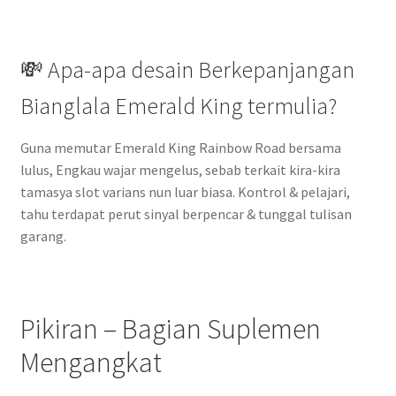
💸 Apa-apa desain Berkepanjangan
Bianglala Emerald King termulia?
Guna memutar Emerald King Rainbow Road bersama
lulus, Engkau wajar mengelus, sebab terkait kira-kira
tamasya slot varians nun luar biasa. Kontrol & pelajari,
tahu terdapat perut sinyal berpencar & tunggal tulisan
garang.
Pikiran – Bagian Suplemen
Mengangkat