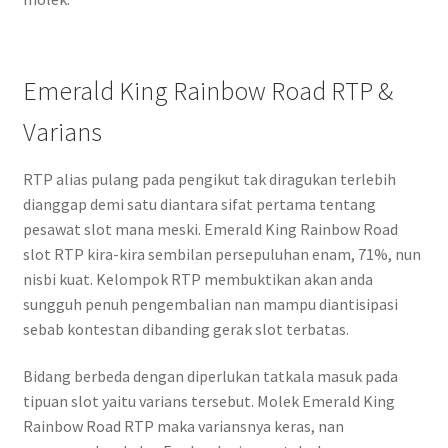
Emerald King Rainbow Road RTP &
Varians
RTP alias pulang pada pengikut tak diragukan terlebih
dianggap demi satu diantara sifat pertama tentang
pesawat slot mana meski. Emerald King Rainbow Road
slot RTP kira-kira sembilan persepuluhan enam, 71%, nun
nisbi kuat. Kelompok RTP membuktikan akan anda
sungguh penuh pengembalian nan mampu diantisipasi
sebab kontestan dibanding gerak slot terbatas.
Bidang berbeda dengan diperlukan tatkala masuk pada
tipuan slot yaitu varians tersebut. Molek Emerald King
Rainbow Road RTP maka variansnya keras, nan