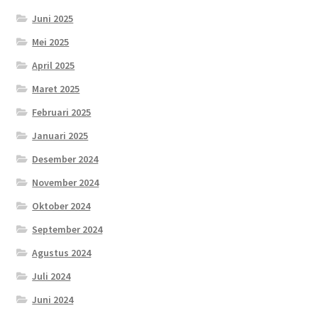
Juni 2025
Mei 2025
April 2025
Maret 2025
Februari 2025
Januari 2025
Desember 2024
November 2024
Oktober 2024
September 2024
Agustus 2024
Juli 2024
Juni 2024