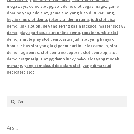
megaways
,
demo slot pg sof
,
demo slot vegas magic
,
game
domino yang ada slot
,
game slot yang bisa di tukar uang
,
heylink.me slot demo
,
joker slot demo roma
,
judi slot bisa
demo
,
link slot online yang sering kasih jackpot
,
master slot 88
demo
,
play spartacus slot online demo
,
rooster rumble slot
demo
,
simple play slot demo
,
situs judi slot yang banyak
bonus
,
situs slot yang lagi gacor hari ini
,
slot demo jp
,
slot
demo naga emas
,
slot demo no deposit
,
slot demo pp
,
slot
demo pragmatig
,
slot pg demo lucky neko
,
slot yang mudah
menang
,
yang di maksud dc dalam slot
,
yang dimaksud
dedicated slot
Cari
untuk:
Arsip