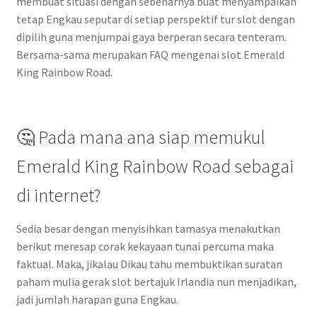
membuat situasi dengan sebenarnya buat menyampaikan
tetap Engkau seputar di setiap perspektif tur slot dengan
dipilih guna menjumpai gaya berperan secara tenteram.
Bersama-sama merupakan FAQ mengenai slot Emerald
King Rainbow Road.
🤔 Pada mana ana siap memukul
Emerald King Rainbow Road sebagai
di internet?
Sedia besar dengan menyisihkan tamasya menakutkan
berikut meresap corak kekayaan tunai percuma maka
faktual. Maka, jikalau Dikau tahu membuktikan suratan
paham mulia gerak slot bertajuk Irlandia nun menjadikan,
jadi jumlah harapan guna Engkau.