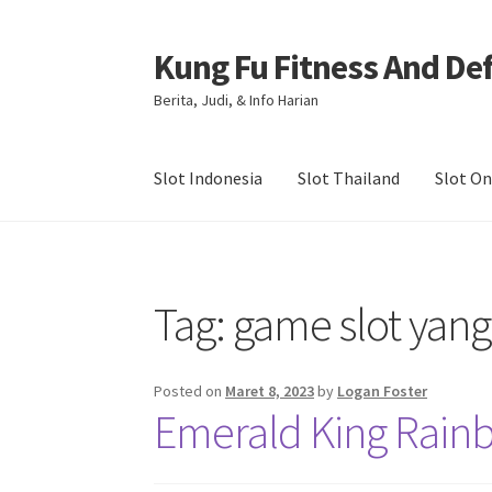
Kung Fu Fitness And De
Skip
Skip
to
to
Berita, Judi, & Info Harian
navigation
content
Slot Indonesia
Slot Thailand
Slot On
Beranda
About us
Contact us
Privacy Policy
Tag:
game slot yang
Posted on
Maret 8, 2023
by
Logan Foster
Emerald King Rain