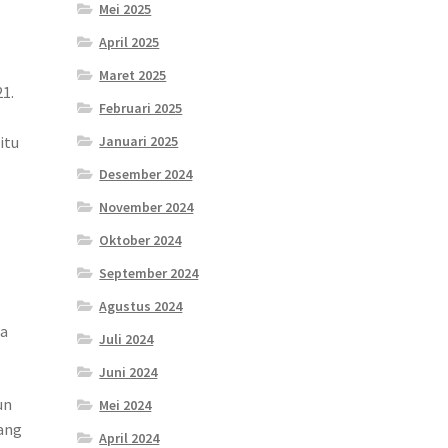
Mei 2025
April 2025
Maret 2025
21.
Februari 2025
Januari 2025
itu
Desember 2024
November 2024
Oktober 2024
September 2024
Agustus 2024
sa
Juli 2024
Juni 2024
un
Mei 2024
rang
April 2024