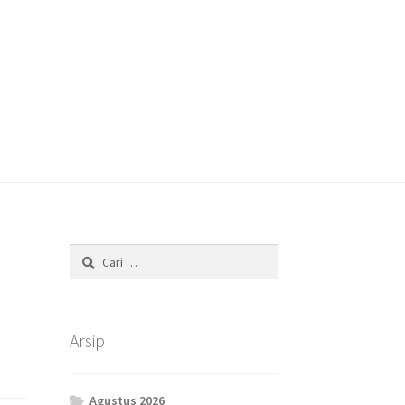
Cari
untuk:
Arsip
Agustus 2026