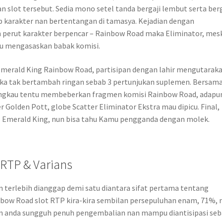
an slot tersebut. Sedia mono setel tanda bergaji lembut serta berg
p karakter nan bertentangan di tamasya. Kejadian dengan
 perut karakter berpencar – Rainbow Road maka Eliminator, mes
au mengasaskan babak komisi.
merald King Rainbow Road, partisipan dengan lahir mengutarak
a tak bertambah ringan sebab 3 pertunjukan suplemen. Bersama
Engkau tentu membeberkan fragmen komisi Rainbow Road, adapu
 Golden Pott, globe Scatter Eliminator Ekstra mau dipicu. Final,
l Emerald King, nun bisa tahu Kamu pengganda dengan molek.
RTP & Varians
n terlebih dianggap demi satu diantara sifat pertama tentang
bow Road slot RTP kira-kira sembilan persepuluhan enam, 71%, 
n anda sungguh penuh pengembalian nan mampu diantisipasi se