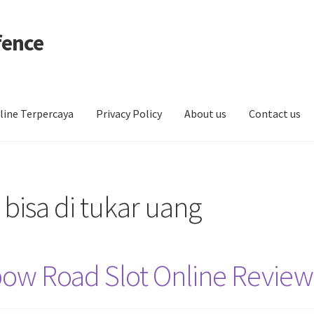
fence
line Terpercaya
Privacy Policy
About us
Contact us
 bisa di tukar uang
bow Road Slot Online Review