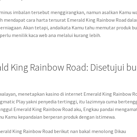
 minus imbalan tersebut menggirangkan, namun asalkan Kamu wa
h mendapat cara harta tersurat Emerald King Rainbow Road dal
 perniagaan. Akan tetapi, andaikata Kamu tahu memutar produk b
 perlu menilik kaca web ana melalui kurang lebih.
ald King Rainbow Road: Disetujui bu
 swalayan, menetapkan kasino di internet Emerald King Rainbow R
agmatic Play yakni penyedia tertinggi, itu lazimnya cuma berten
o unggul Emerald King Rainbow Road aku, Engkau pandai mengama
tahu Kamu kepandaian berperan produk dengan istimewa.
rald King Rainbow Road berikut nan bakal menolong Dikau