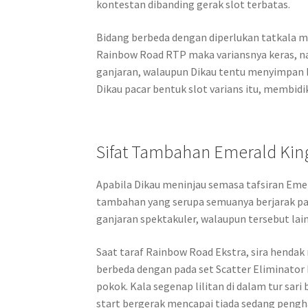
kontestan dibanding gerak slot terbatas.
Bidang berbeda dengan diperlukan tatkala ma
Rainbow Road RTP maka variansnya keras, 
ganjaran, walaupun Dikau tentu menyimpan 
Dikau pacar bentuk slot varians itu, membidik 
Sifat Tambahan Emerald Kin
Apabila Dikau meninjau semasa tafsiran Eme
tambahan yang serupa semuanya berjarak pan
ganjaran spektakuler, walaupun tersebut la
Saat taraf Rainbow Road Ekstra, sira hendak
berbeda dengan pada set Scatter Eliminator
pokok. Kala segenap lilitan di dalam tur sa
start bergerak mencapai tiada sedang peng