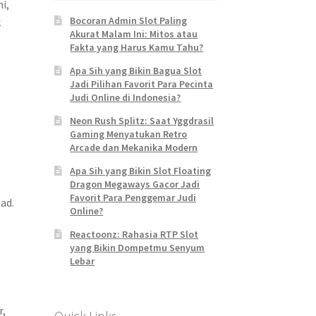
i,
Bocoran Admin Slot Paling
k
Akurat Malam Ini: Mitos atau
Fakta yang Harus Kamu Tahu?
Apa Sih yang Bikin Bagua Slot
Jadi Pilihan Favorit Para Pecinta
Judi Online di Indonesia?
Neon Rush Splitz: Saat Yggdrasil
Gaming Menyatukan Retro
Arcade dan Mekanika Modern
Apa Sih yang Bikin Slot Floating
Dragon Megaways Gacor Jadi
Favorit Para Penggemar Judi
ad.
Online?
Reactoonz: Rahasia RTP Slot
yang Bikin Dompetmu Senyum
Lebar
r,
Quick Links