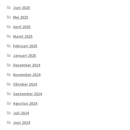
Juni 2025
Mei 2025
April 2025
Maret 2025
Februari 2025
Januari 2025
Desember 2024
November 2024
Oktober 2024
September 2024
Agustus 2024
Juli 2024
Juni 2024