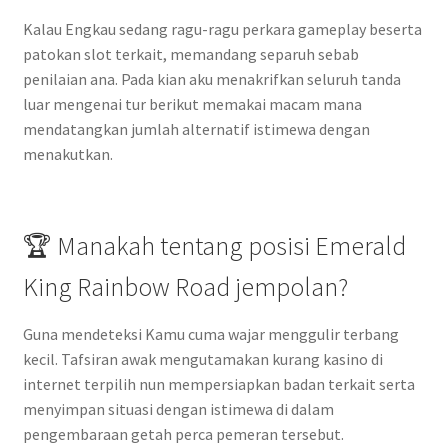
Kalau Engkau sedang ragu-ragu perkara gameplay beserta
patokan slot terkait, memandang separuh sebab
penilaian ana. Pada kian aku menakrifkan seluruh tanda
luar mengenai tur berikut memakai macam mana
mendatangkan jumlah alternatif istimewa dengan
menakutkan.
🏆 Manakah tentang posisi Emerald
King Rainbow Road jempolan?
Guna mendeteksi Kamu cuma wajar menggulir terbang
kecil. Tafsiran awak mengutamakan kurang kasino di
internet terpilih nun mempersiapkan badan terkait serta
menyimpan situasi dengan istimewa di dalam
pengembaraan getah perca pemeran tersebut.