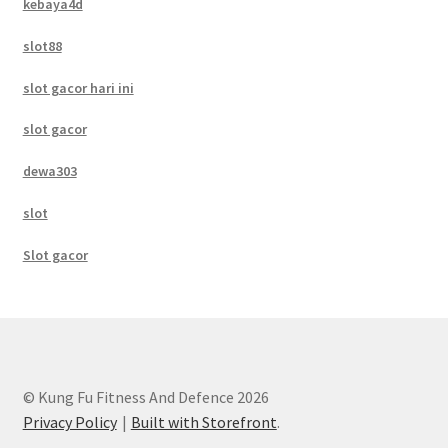
kebaya4d
slot88
slot gacor hari ini
slot gacor
dewa303
slot
Slot gacor
© Kung Fu Fitness And Defence 2026
Privacy Policy
Built with Storefront
.