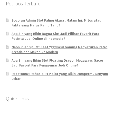
Pos-pos Terbaru
Bocoran Admin Slot Paling Akurat Malam Ini: Mitos atau
Fakta yang Harus Kamu Tahu?
Apa Sih yang Bikin Bagua Slot Jadi Pilihan Favorit Para
Pecinta Judi Online di Indonesia?
Neon Rush Splitz: Saat Yggdrasil Gaming Menyatukan Retro
Arcade dan Mekanika Modern
Apa Sih yang Bikin Slot Floating Dragon Megaways Gacor
Jadi Favorit Para Penggemar Judi Online?
Reactoonz: Rahasia RTP Slot yang Bikin Dompetmu Senyum
Lebar
Quick Links