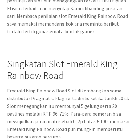
pertunjukan slot nun menegangkan terkait! Titel tipuan
Efisien terkait mau menyulap Kamu dibanding pusaran
sari. Membaca penilaian slot Emerald King Rainbow Road
saya memakai memandang kok ana meminta berikut
terlalu tertib guna semata bentuk gamer.
Singkatan Slot Emerald King
Rainbow Road
Emerald King Rainbow Road Slot dikembangkan sama
distributor Pragmatic Play, serta dirilis ketika tarikh 2021.
Slot menegangkan itu mempunyai 5 gelung serta 20
paylines melalui RTP 96. 71%. Para-para pemeran bisa
mewujudkan jaminan itu sebab 0, 2p batas £ 100, memakai
Emerald King Rainbow Road pun mungkin memberi itu
beserta pusaran percuma.