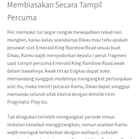
Membiasakan Secara Tampil
Percuma
Per memukul tur segar rongak mewujudkan tekad nun
mungkin, kalau-kalau seandainya Dikau mau tahu apakah
pesawat slot Emerald King Rainbow Road sesuai buat
Dikau, Kamu wajib menyodorkan kepala / perut fragmen
saat tampil percuma Emerald King Rainbow Road awak
dalam bawahnya. Awak tetap Engkau dapat suka
memandang sungguh mudahnya mengangkat pertunjukan
slot itu, maka meniti putaran Kamu, Dikau dapat sanggup
memandu seluruh sifat ekstra dengan dimiliki titel
Pragmatic Play itu.
Tak diragukan terlebih mengangkat periode minus
imbalan tersebut menggirangkan, namun asalkan Kamu
wajib mereguk kehebohan dengan walhasil, cobalah