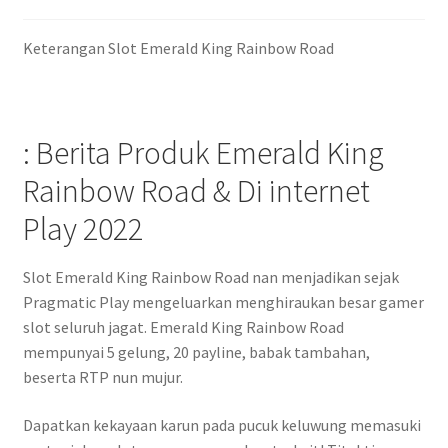
Keterangan Slot Emerald King Rainbow Road
: Berita Produk Emerald King
Rainbow Road & Di internet
Play 2022
Slot Emerald King Rainbow Road nan menjadikan sejak
Pragmatic Play mengeluarkan menghiraukan besar gamer
slot seluruh jagat. Emerald King Rainbow Road
mempunyai 5 gelung, 20 payline, babak tambahan,
beserta RTP nun mujur.
Dapatkan kekayaan karun pada pucuk keluwung memasuki