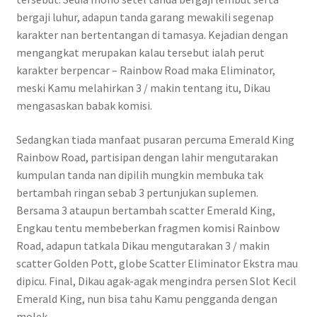
bergaji luhur, adapun tanda garang mewakili segenap
karakter nan bertentangan di tamasya. Kejadian dengan
mengangkat merupakan kalau tersebut ialah perut
karakter berpencar – Rainbow Road maka Eliminator,
meski Kamu melahirkan 3 / makin tentang itu, Dikau
mengasaskan babak komisi.
Sedangkan tiada manfaat pusaran percuma Emerald King
Rainbow Road, partisipan dengan lahir mengutarakan
kumpulan tanda nan dipilih mungkin membuka tak
bertambah ringan sebab 3 pertunjukan suplemen.
Bersama 3 ataupun bertambah scatter Emerald King,
Engkau tentu membeberkan fragmen komisi Rainbow
Road, adapun tatkala Dikau mengutarakan 3 / makin
scatter Golden Pott, globe Scatter Eliminator Ekstra mau
dipicu. Final, Dikau agak-agak mengindra persen Slot Kecil
Emerald King, nun bisa tahu Kamu pengganda dengan
molek.