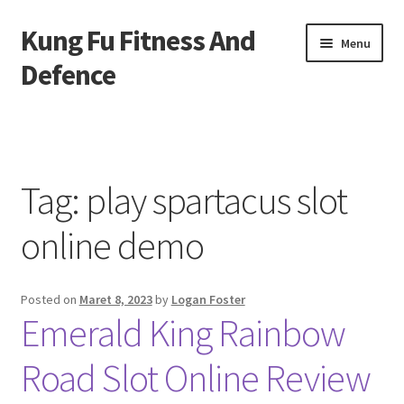
Kung Fu Fitness And
Skip
Skip
Menu
to
to
Defence
navigation
content
Beranda
About us
Tag:
play spartacus slot
Contact us
online demo
Privacy Policy
Posted on
Maret 8, 2023
by
Logan Foster
Emerald King Rainbow
Road Slot Online Review