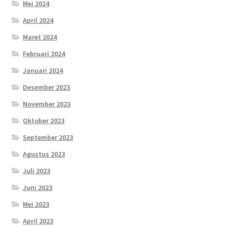
Mei 2024
April 2024
Maret 2024
Februari 2024
Januari 2024
Desember 2023
November 2023
Oktober 2023
September 2023
Agustus 2023
Juli 2023
Juni 2023
Mei 2023
April 2023