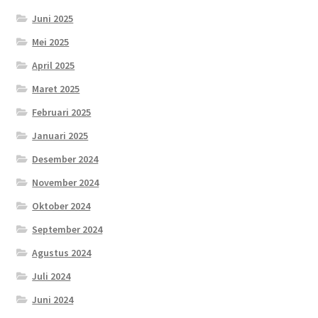
Juni 2025
Mei 2025
April 2025
Maret 2025
Februari 2025
Januari 2025
Desember 2024
November 2024
Oktober 2024
September 2024
Agustus 2024
Juli 2024
Juni 2024