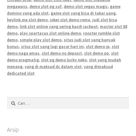
megaways
,
demo slot pg sof
,
demo slot vegas magic
,
game
domino yang ada slot
,
game slot yang bisa di tukar uang
,
heylink.me slot demo
,
joker slot demo roma
,
judi slot bisa
demo
,
link slot online yang sering kasih jackpot
,
master slot 88
demo
,
play spartacus slot online demo
,
rooster rumble slot
demo
,
simple play slot demo
,
situs judi slot yang banyak
bonus
,
situs slot yang lagi gacor hari ini
,
slot demo jp
,
slot
demo naga emas
,
slot demo no deposit
,
slot demo pp
,
slot
demo pragmatig
,
slot pg demo lucky neko
,
slot yang mudah
menang
,
yang di maksud dc dalam slot
,
yang dimaksud
dedicated slot
Cari
untuk:
Arsip