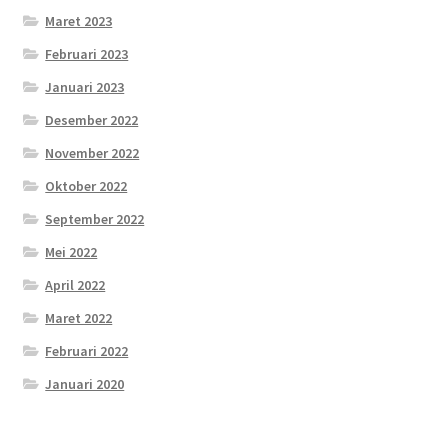
Maret 2023
Februari 2023
Januari 2023
Desember 2022
November 2022
Oktober 2022
September 2022
Mei 2022
April 2022
Maret 2022
Februari 2022
Januari 2020