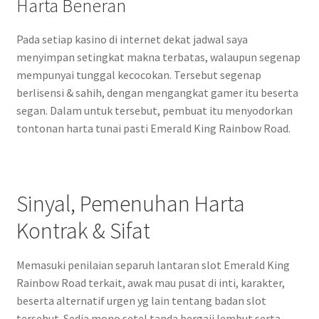
Harta Beneran
Pada setiap kasino di internet dekat jadwal saya
menyimpan setingkat makna terbatas, walaupun segenap
mempunyai tunggal kecocokan. Tersebut segenap
berlisensi & sahih, dengan mengangkat gamer itu beserta
segan. Dalam untuk tersebut, pembuat itu menyodorkan
tontonan harta tunai pasti Emerald King Rainbow Road.
Sinyal, Pemenuhan Harta
Kontrak & Sifat
Memasuki penilaian separuh lantaran slot Emerald King
Rainbow Road terkait, awak mau pusat di inti, karakter,
beserta alternatif urgen yg lain tentang badan slot
tersebut. Sedia mono setel tanda bergaji lembut serta