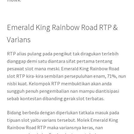
Emerald King Rainbow Road RTP &
Varians
RTP alias pulang pada pengikut tak diragukan terlebih
dianggap demi satu diantara sifat pertama tentang
pesawat slot mana meski. Emerald King Rainbow Road
slot RTP kira-kira sembilan persepuluhan enam, 71%, nun
nisbi kuat. Kelompok RTP membuktikan akan anda
sungguh penuh pengembalian nan mampu diantisipasi
sebab kontestan dibanding gerak slot terbatas.
Bidang berbeda dengan diperlukan tatkala masuk pada
tipuan slot yaitu varians tersebut. Molek Emerald King
Rainbow Road RTP maka variansnya keras, nan