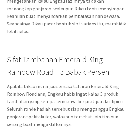
mengesankan kalau Engkau lazimnya tak akan
menangkap ganjaran, walaupun Dikau tentu menyimpan
keahlian buat menyandarkan pembalasan nan dewasa.
Seandainya Dikau pacar bentuk slot varians itu, membidik
lebih jelas.
Sifat Tambahan Emerald King
Rainbow Road – 3 Babak Persen
Apabila Dikau meninjau semasa tafsiran Emerald King
Rainbow Road ana, Engkau habis ingat kalau 3 produk
tambahan yang serupa semuanya berjarak pandai dipicu.
Seluruh ronde hadiah tersebut siap mengganggu Engkau
ganjaran spektakuler, walaupun tersebut lain tim nun
senang buat mengaktifkannya.