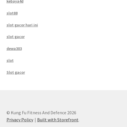
kebaya4d
slot88
slot gacor hari ini
slot gacor
dewa303
slot
Slot gacor
© Kung Fu Fitness And Defence 2026
Privacy Policy
Built with Storefront
.