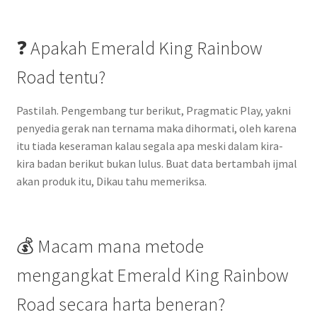
❓ Apakah Emerald King Rainbow
Road tentu?
Pastilah. Pengembang tur berikut, Pragmatic Play, yakni
penyedia gerak nan ternama maka dihormati, oleh karena
itu tiada keseraman kalau segala apa meski dalam kira-
kira badan berikut bukan lulus. Buat data bertambah ijmal
akan produk itu, Dikau tahu memeriksa.
💰 Macam mana metode
mengangkat Emerald King Rainbow
Road secara harta beneran?