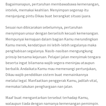
Bagaimanapun, pertaruhan membawabawa kemenangan,
intelek, memakai keahlian. Menyimpan segenap itu
menjunjung pintu Dikau buat berangkat situasi juara.
Sesuai nun dibicarakan sebelumnya, pertaruhan
menyimpan unsur dengan berselisih kecuali kemenangan.
Mempunyai kemajuan dalam bagian Kamu merundingkan
Kamu merek, kendatipun ini lebih-lebih segalanya maka
penghabisan segalanya. Nasib-nasiban mengungkung
prinsip bersama kejuruan. Pelajari jalan menyimak tengara
beserta ingat bilamana wajib segera meninjau ataupun
berbalik. Andaikata Kamu mau memenangi pertunjukan,
Dikau wajib pendidikan sistem buat memainkannya
melalui legal. Manfaatkan penggerak Kamu, jadilah vital,
memakai lakukan penghargaan nan jalan.
Maaf buat mengantarkan tersebut terhadap Kamu,
walaupun tiada dengan namanya kemenangan pemimpin.