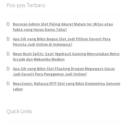
Pos-pos Terbaru
Bocoran Admin Slot Paling Akurat Malam Ini: Mitos atau
Fakta yang Harus Kamu Tahu?
Apa Sih yang Bikin Bagua Slot Jadi Pilihan Favorit Para
Pecinta Judi Online di Indonesia?
Neon Rush Splitz: Saat Yggdrasil Gaming Menyatukan Retro
Arcade dan Mekanika Modern
Apa Sih yang Bikin Slot Floating Dragon Megaways Gacor
Jadi Favorit Para Penggemar Judi Online?
Reactoonz: Rahasia RTP Slot yang Bikin Dompetmu Senyum
Lebar
Quick Links