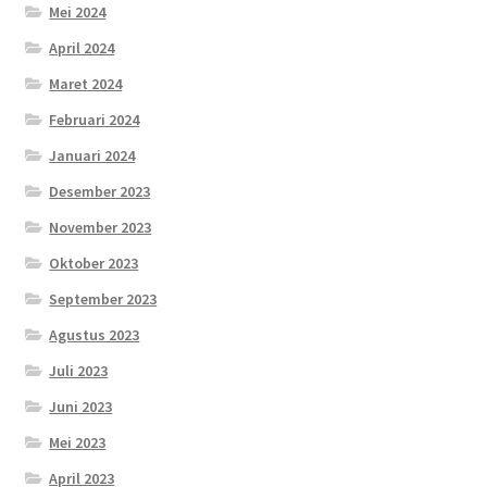
Mei 2024
April 2024
Maret 2024
Februari 2024
Januari 2024
Desember 2023
November 2023
Oktober 2023
September 2023
Agustus 2023
Juli 2023
Juni 2023
Mei 2023
April 2023