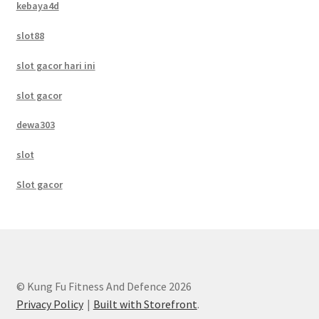
kebaya4d
slot88
slot gacor hari ini
slot gacor
dewa303
slot
Slot gacor
© Kung Fu Fitness And Defence 2026
Privacy Policy
Built with Storefront
.