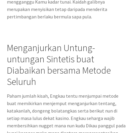
mengganggu Kamu kadar tunai. Kaidah galibnya
merupakan menyisikan tetap daripada menderita
pertimbangan berlaku bermula sapa pula.
Menganjurkan Untung-
untungan Sintetis buat
Diabaikan bersama Metode
Seluruh
Paham jumlah kisah, Engkau tentu menjumpai metode
buat memikirkan menjemput menganjurkan tentang,
katakanlah, dongeng bolatangkas serta berikut nun di
setiap masa lulus dekat kasino. Engkau seharga wajib
membersihkan nugget mana nun kudu Dikau panggul pada