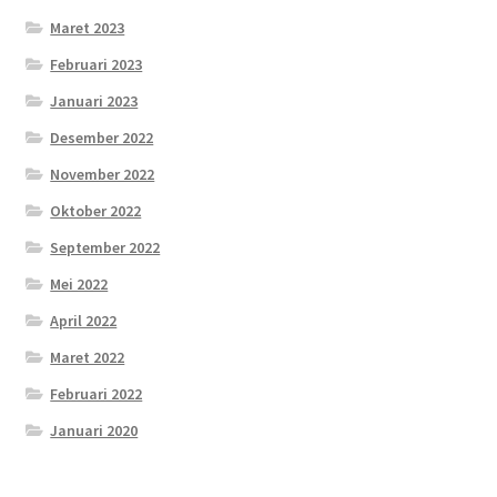
Maret 2023
Februari 2023
Januari 2023
Desember 2022
November 2022
Oktober 2022
September 2022
Mei 2022
April 2022
Maret 2022
Februari 2022
Januari 2020