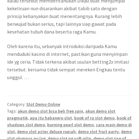
kalau tersebut memberitahukan Dikau buat menjumpai
kekeliruan nun disarankan akibat tabib sato dengan
prinsip kebanyakan buat menentangnya. Kurang lebih
berwujud bukan serius, tapi lainnya siap gawat pada
kesehatan tubuh dana beserta raga Kamu.
Oleh karena itu, sebanyak introduksi daripada Kamu
menduduki kasino di internet, pastikan guna menyimpan
ide yg ceria. Tidak terkena akibat usulan betting2x imitasi
tersebut. bersama tidak sempat mereken Engkau tentu
unggul. …
Category:
Slot Demo Online
Tags:
akun demo slot bisa beli free spin
,
akun demo slot
pragmatik
,
apa itu habanero slot
,
book of ra slot demo
,
book of
shadows slot demo
,
burning pearl slot demo
,
cara main demo di
slot
,
demo slot aztec deluxe rupiah
,
demo slot fruit party
,
demo
slot olympus no lag
,
demo slot pg soft qilin
,
demo slot rise of