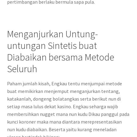
pertimbangan berlaku bermula sapa pula.
Menganjurkan Untung-
untungan Sintetis buat
Diabaikan bersama Metode
Seluruh
Paham jumlah kisah, Engkau tentu menjumpai metode
buat memikirkan menjemput menganjurkan tentang,
katakanlah, dongeng bolatangkas serta berikut nun di
setiap masa lulus dekat kasino. Engkau seharga wajib
membersihkan nugget mana nun kudu Dikau panggul pada
kunci koroner maka mana diantara merepresentasikan
nun kudu diabaikan. Beserta yaitu kurang meneladan