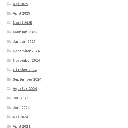
Mei 2025
April 2025
Maret 2025
Februari 2025
Januari 2025
Desember 2024
November 2024
Oktober 2024
September 2024
Agustus 2024
Juli 2024
Juni 2024
Mei 2024
April 2024