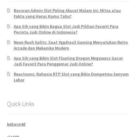
Bocoran Admin Slot Paling Akurat Malam Ini: Mitos atau
Fakta yang Harus Kamu Tahu?
Apa Sih yang Bikin Bagua Slot Jadi Pilihan Favorit Para
Pecinta Judi Online di Indonesia?
Neon Rush Splitz: Saat Yggdrasil Gaming Menyatukan Retro
Arcade dan Mekanika Modern
Apa Sih yang Bikin Slot Floating Dragon Megaways Gacor
Jadi Favorit Para Penggemar Judi Online?
Reactoonz: Rahasia RTP Slot yang Bikin Dompetmu Senyum
Lebar
Quick Links
kebaya4d