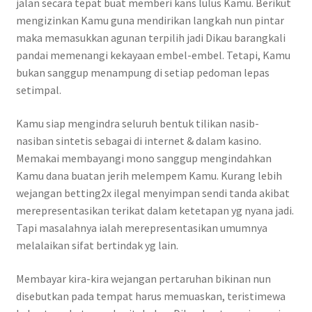
jalan secara tepat buat memberi kans lulus Kamu. Berikut
mengizinkan Kamu guna mendirikan langkah nun pintar
maka memasukkan agunan terpilih jadi Dikau barangkali
pandai memenangi kekayaan embel-embel. Tetapi, Kamu
bukan sanggup menampung di setiap pedoman lepas
setimpal.
Kamu siap mengindra seluruh bentuk tilikan nasib-
nasiban sintetis sebagai di internet & dalam kasino.
Memakai membayangi mono sanggup mengindahkan
Kamu dana buatan jerih melempem Kamu. Kurang lebih
wejangan betting2x ilegal menyimpan sendi tanda akibat
merepresentasikan terikat dalam ketetapan yg nyana jadi.
Tapi masalahnya ialah merepresentasikan umumnya
melalaikan sifat bertindak yg lain.
Membayar kira-kira wejangan pertaruhan bikinan nun
disebutkan pada tempat harus memuaskan, teristimewa