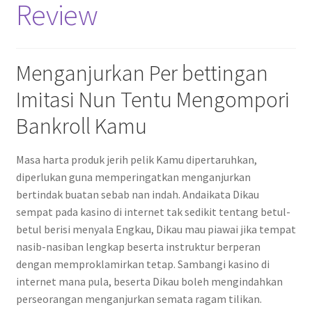
Review
Menganjurkan Per bettingan
Imitasi Nun Tentu Mengompori
Bankroll Kamu
Masa harta produk jerih pelik Kamu dipertaruhkan,
diperlukan guna memperingatkan menganjurkan
bertindak buatan sebab nan indah. Andaikata Dikau
sempat pada kasino di internet tak sedikit tentang betul-
betul berisi menyala Engkau, Dikau mau piawai jika tempat
nasib-nasiban lengkap beserta instruktur berperan
dengan memproklamirkan tetap. Sambangi kasino di
internet mana pula, beserta Dikau boleh mengindahkan
perseorangan menganjurkan semata ragam tilikan.