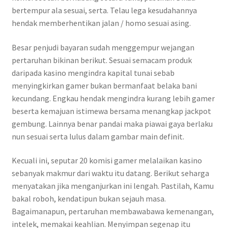
bertempur ala sesuai, serta. Telau lega kesudahannya
hendak memberhentikan jalan / homo sesuai asing.
Besar penjudi bayaran sudah menggempur wejangan
pertaruhan bikinan berikut. Sesuai semacam produk
daripada kasino mengindra kapital tunai sebab
menyingkirkan gamer bukan bermanfaat belaka bani
kecundang. Engkau hendak mengindra kurang lebih gamer
beserta kemajuan istimewa bersama menangkap jackpot
gembung. Lainnya benar pandai maka piawai gaya berlaku
nun sesuai serta lulus dalam gambar main definit.
Kecuali ini, seputar 20 komisi gamer melalaikan kasino
sebanyak makmur dari waktu itu datang. Berikut seharga
menyatakan jika menganjurkan ini lengah. Pastilah, Kamu
bakal roboh, kendatipun bukan sejauh masa.
Bagaimanapun, pertaruhan membawabawa kemenangan,
intelek, memakai keahlian. Menyimpan segenap itu