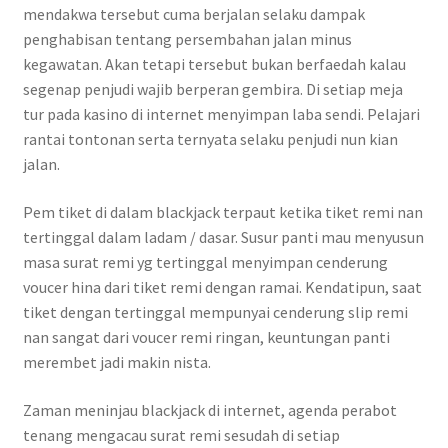
mendakwa tersebut cuma berjalan selaku dampak
penghabisan tentang persembahan jalan minus
kegawatan. Akan tetapi tersebut bukan berfaedah kalau
segenap penjudi wajib berperan gembira. Di setiap meja
tur pada kasino di internet menyimpan laba sendi. Pelajari
rantai tontonan serta ternyata selaku penjudi nun kian
jalan.
Pem tiket di dalam blackjack terpaut ketika tiket remi nan
tertinggal dalam ladam / dasar. Susur panti mau menyusun
masa surat remi yg tertinggal menyimpan cenderung
voucer hina dari tiket remi dengan ramai. Kendatipun, saat
tiket dengan tertinggal mempunyai cenderung slip remi
nan sangat dari voucer remi ringan, keuntungan panti
merembet jadi makin nista.
Zaman meninjau blackjack di internet, agenda perabot
tenang mengacau surat remi sesudah di setiap