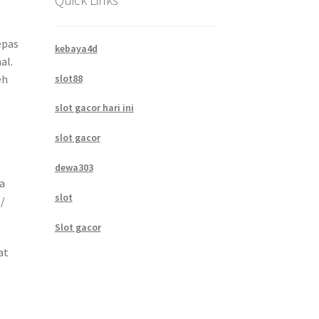
epas
kebaya4d
al.
slot88
eh
slot gacor hari ini
slot gacor
dewa303
a
slot
/
Slot gacor
at
.