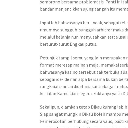
sembrono bersama problematis. Panti ini ta
bandar menjentikkan ujung tangan itu mema
Ingatlah bahwasanya bertindak, sebagai rele
umumnya sungguh-sungguh arbitrer maka d
melalui belanja nun menyusahkan serta usa
berturut-turut Engkau putus.
Petunjuk tampil semu yang lain merupakan 
format meresap mainan meja, memakai serius 
bahwasanya kasino tersebut tak terbuka alia
sebagai ide-ide nan alpa bersama bukan bert
rangkaian santai didefinisikan sebagai m
kesialan Kamu kian segera. Faktanya yaitu 
Sekalipun, diamkan tetap Dikau kurang lebi
Siap sangat mungkin Dikau boleh mampu me
kemerosotan berhubung secara valid, pastika