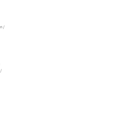
n /
i
/