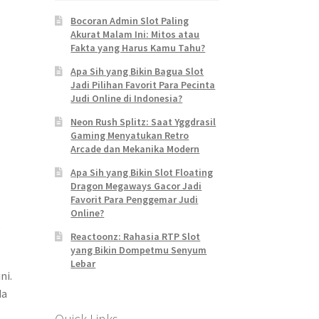
Bocoran Admin Slot Paling
Akurat Malam Ini: Mitos atau
Fakta yang Harus Kamu Tahu?
.
Apa Sih yang Bikin Bagua Slot
Jadi Pilihan Favorit Para Pecinta
Judi Online di Indonesia?
Neon Rush Splitz: Saat Yggdrasil
Gaming Menyatukan Retro
Arcade dan Mekanika Modern
Apa Sih yang Bikin Slot Floating
Dragon Megaways Gacor Jadi
Favorit Para Penggemar Judi
Online?
,
Reactoonz: Rahasia RTP Slot
yang Bikin Dompetmu Senyum
Lebar
ni.
da
Quick Links