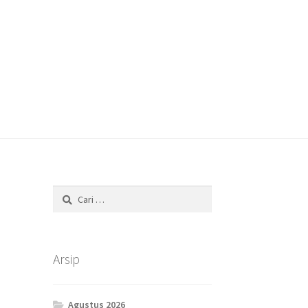
Cari
untuk:
Arsip
Agustus 2026