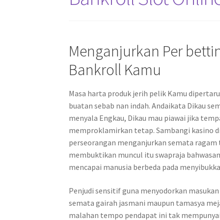
Menganjurkan Per betti
Bankroll Kamu
Masa harta produk jerih pelik Kamu dipert
buatan sebab nan indah. Andaikata Dikau semp
menyala Engkau, Dikau mau piawai jika temp
memproklamirkan tetap. Sambangi kasino di
perseorangan menganjurkan semata ragam t
membuktikan muncul itu swapraja bahwasanya
mencapai manusia berbeda pada menyibukkan
Penjudi sensitif guna menyodorkan masukan 
semata gairah jasmani maupun tamasya meja 
malahan tempo pendapat ini tak mempunya