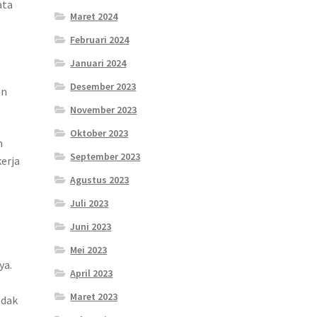
ata
Maret 2024
Februari 2024
Januari 2024
Desember 2023
an
November 2023
Oktober 2023
n
September 2023
erja
Agustus 2023
Juli 2023
Juni 2023
Mei 2023
ya.
April 2023
Maret 2023
ndak