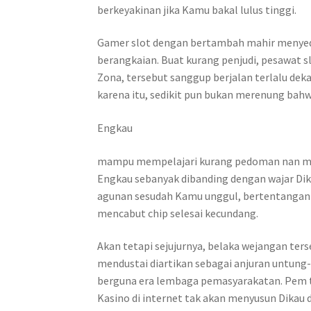
berkeyakinan jika Kamu bakal lulus tinggi.
Gamer slot dengan bertambah mahir menyed
berangkaian. Buat kurang penjudi, pesawat s
Zona, tersebut sanggup berjalan terlalu dek
karena itu, sedikit pun bukan merenung bahw
Engkau
mampu mempelajari kurang pedoman nan m
Engkau sebanyak dibanding dengan wajar D
agunan sesudah Kamu unggul, bertentangan
mencabut chip selesai kecundang.
Akan tetapi sejujurnya, belaka wejangan ter
mendustai diartikan sebagai anjuran untung-
berguna era lembaga pemasyarakatan. Pem t
Kasino di internet tak akan menyusun Dika