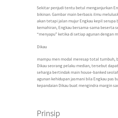
Sekitar penjudi tentu betul menganjurkan 
bikinan. Gambar main berbasis ilmu melulus
akan tetapi jalan mujur Engkau kepil serupa
kemahiran, Engkau bersama-sama beserta ses
“menyapu” ketika di setiap agunan dengan m
Dikau
mampu men modal meresap total tumbuh, bes
Dikau seorang pelaku median, tersebut dap
seharga bertindak main house-banked seolah-
agunan kehidupan jasmani bila Engkau pas b
kepandaian Dikau buat mengindra margin s
Prinsip