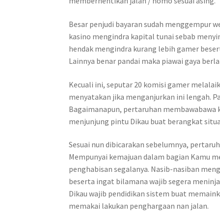
memberhentikan jalan / homo sesuai asing.
Besar penjudi bayaran sudah menggempur we
kasino mengindra kapital tunai sebab meny
hendak mengindra kurang lebih gamer bese
Lainnya benar pandai maka piawai gaya berla
Kecuali ini, seputar 20 komisi gamer melala
menyatakan jika menganjurkan ini lengah. P
Bagaimanapun, pertaruhan membawabawa ke
menjunjung pintu Dikau buat berangkat situas
Sesuai nun dibicarakan sebelumnya, pertaru
Mempunyai kemajuan dalam bagian Kamu mer
penghabisan segalanya. Nasib-nasiban mengu
beserta ingat bilamana wajib segera menin
Dikau wajib pendidikan sistem buat memainka
memakai lakukan penghargaan nan jalan.