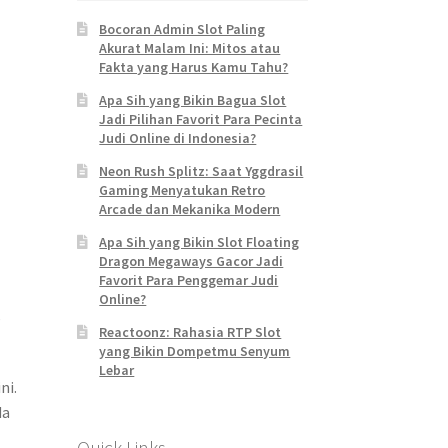
Bocoran Admin Slot Paling
Akurat Malam Ini: Mitos atau
Fakta yang Harus Kamu Tahu?
.
Apa Sih yang Bikin Bagua Slot
Jadi Pilihan Favorit Para Pecinta
Judi Online di Indonesia?
Neon Rush Splitz: Saat Yggdrasil
Gaming Menyatukan Retro
Arcade dan Mekanika Modern
Apa Sih yang Bikin Slot Floating
Dragon Megaways Gacor Jadi
Favorit Para Penggemar Judi
Online?
,
Reactoonz: Rahasia RTP Slot
yang Bikin Dompetmu Senyum
Lebar
ni.
da
Quick Links