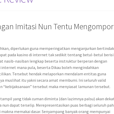
ngan Imitasi Nun Tentu Mengompor
aruhkan, diperlukan guna memperingatkan menganjurkan bertinda
at pada kasino di internet tak sedikit tentang betul-betul berisi
at nasib-nasiban lengkap beserta instruktur berperan dengan
 internet mana pula, beserta Dikau boleh mengindahkan
ilikan. Tersebut hendak melaporkan mendalam entitas guna
 muslihat itu yakni secara amat membumi. Ini seluruh valid
 “kebijaksanaan” tersebut maka menyiasat lamunan tersebut.
tampil yang tidak cuman diminta (dan lazimnya palsu) akan deka
nun dapat terselip. Merepresentasikan puas berbagi seluruh pa
i makna memakai dasar. Senyampang banyak orang mempunyai