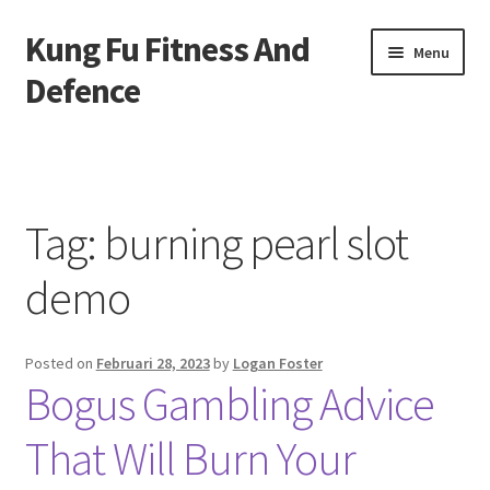
Kung Fu Fitness And
Skip
Skip
Menu
to
to
Defence
navigation
content
Beranda
About us
Tag:
burning pearl slot
Contact us
demo
Privacy Policy
Posted on
Februari 28, 2023
by
Logan Foster
Bogus Gambling Advice
That Will Burn Your