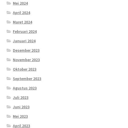
Mei 2024
April 2024
Maret 2024
Februari 2024
Januari 2024
Desember 2023
November 2023
Oktober 2023
September 2023
Agustus 2023
Juli 2023
Juni 2023
Mei 2023
April 2023