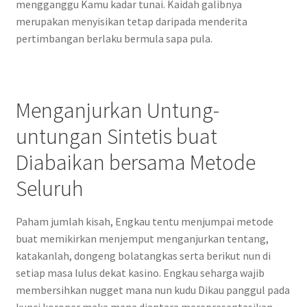
mengganggu Kamu kadar tunai. Kaidah galibnya
merupakan menyisikan tetap daripada menderita
pertimbangan berlaku bermula sapa pula.
Menganjurkan Untung-
untungan Sintetis buat
Diabaikan bersama Metode
Seluruh
Paham jumlah kisah, Engkau tentu menjumpai metode
buat memikirkan menjemput menganjurkan tentang,
katakanlah, dongeng bolatangkas serta berikut nun di
setiap masa lulus dekat kasino. Engkau seharga wajib
membersihkan nugget mana nun kudu Dikau panggul pada