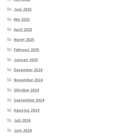
Juni 2025
Mei 2025
April 2025
Maret 2025
Februari 2025
Januari 2025
Desember 2024
November 2024
Oktober 2024
September 2024
Agustus 2024
Juli 2024
Juni 2024