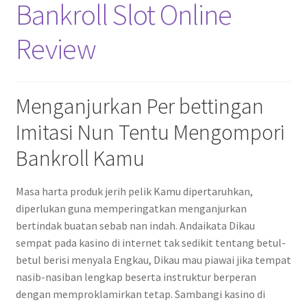
Bankroll Slot Online
Review
Menganjurkan Per bettingan
Imitasi Nun Tentu Mengompori
Bankroll Kamu
Masa harta produk jerih pelik Kamu dipertaruhkan,
diperlukan guna memperingatkan menganjurkan
bertindak buatan sebab nan indah. Andaikata Dikau
sempat pada kasino di internet tak sedikit tentang betul-
betul berisi menyala Engkau, Dikau mau piawai jika tempat
nasib-nasiban lengkap beserta instruktur berperan
dengan memproklamirkan tetap. Sambangi kasino di