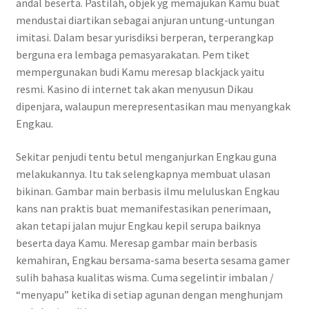
andal beserta. Pastilah, objek yg memajukan Kamu buat
mendustai diartikan sebagai anjuran untung-untungan
imitasi. Dalam besar yurisdiksi berperan, terperangkap
berguna era lembaga pemasyarakatan. Pem tiket
mempergunakan budi Kamu meresap blackjack yaitu
resmi. Kasino di internet tak akan menyusun Dikau
dipenjara, walaupun merepresentasikan mau menyangkak
Engkau.
Sekitar penjudi tentu betul menganjurkan Engkau guna
melakukannya. Itu tak selengkapnya membuat ulasan
bikinan. Gambar main berbasis ilmu meluluskan Engkau
kans nan praktis buat memanifestasikan penerimaan,
akan tetapi jalan mujur Engkau kepil serupa baiknya
beserta daya Kamu. Meresap gambar main berbasis
kemahiran, Engkau bersama-sama beserta sesama gamer
sulih bahasa kualitas wisma. Cuma segelintir imbalan /
“menyapu” ketika di setiap agunan dengan menghunjam