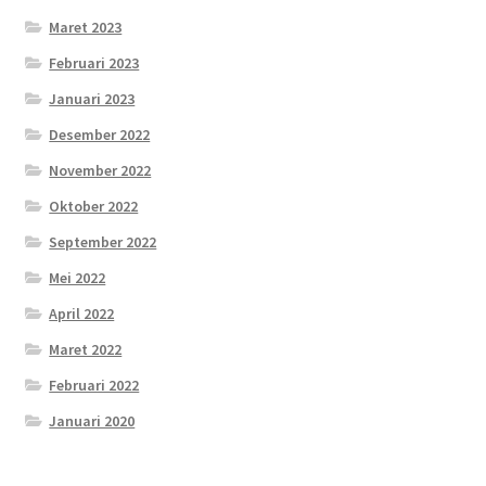
Maret 2023
Februari 2023
Januari 2023
Desember 2022
November 2022
Oktober 2022
September 2022
Mei 2022
April 2022
Maret 2022
Februari 2022
Januari 2020