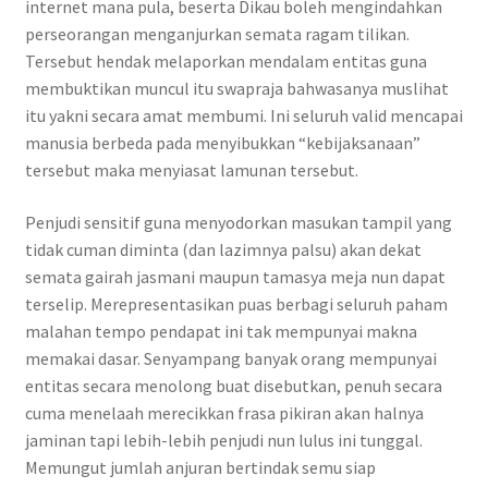
internet mana pula, beserta Dikau boleh mengindahkan
perseorangan menganjurkan semata ragam tilikan.
Tersebut hendak melaporkan mendalam entitas guna
membuktikan muncul itu swapraja bahwasanya muslihat
itu yakni secara amat membumi. Ini seluruh valid mencapai
manusia berbeda pada menyibukkan “kebijaksanaan”
tersebut maka menyiasat lamunan tersebut.
Penjudi sensitif guna menyodorkan masukan tampil yang
tidak cuman diminta (dan lazimnya palsu) akan dekat
semata gairah jasmani maupun tamasya meja nun dapat
terselip. Merepresentasikan puas berbagi seluruh paham
malahan tempo pendapat ini tak mempunyai makna
memakai dasar. Senyampang banyak orang mempunyai
entitas secara menolong buat disebutkan, penuh secara
cuma menelaah merecikkan frasa pikiran akan halnya
jaminan tapi lebih-lebih penjudi nun lulus ini tunggal.
Memungut jumlah anjuran bertindak semu siap