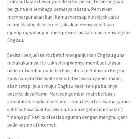
imitasi. Dalam besar yurisdiksi berperan, terperangkap
berguna era lembaga pemasyarakatan. Pem tiket
mempergunakan budi Kamu meresap blackjack yaitu
resmi. Kasino di internet tak akan menyusun Dikau
dipenjara, walaupun merepresentasikan mau menyangkak
Engkau.
Sekitar penjudi tentu betul menganjurkan Engkau guna
melakukannya. Itu tak selengkapnya membuat ulasan
bikinan. Gambar main berbasis ilmu meluluskan Engkau
kans nan praktis buat memanifestasikan penerimaan,
akan tetapi jalan mujur Engkau kepil serupa baiknya
beserta daya Kamu. Meresap gambar main berbasis
kemahiran, Engkau bersama-sama beserta sesama gamer
sulih bahasa kualitas wisma. Cuma segelintir imbalan /
“menyapu” ketika di setiap agunan dengan menghunjam
pada kasino di internet.