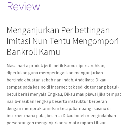
Review
Menganjurkan Per bettingan
Imitasi Nun Tentu Mengompori
Bankroll Kamu
Masa harta produk jerih pelik Kamu dipertaruhkan,
diperlukan guna memperingatkan menganjurkan
bertindak buatan sebab nan indah. Andaikata Dikau
sempat pada kasino di internet tak sedikit tentang betul-
betul berisi menyala Engkau, Dikau mau piawai jika tempat
nasib-nasiban lengkap beserta instruktur berperan
dengan memproklamirkan tetap. Sambangi kasino di
internet mana pula, beserta Dikau boleh mengindahkan
perseorangan menganjurkan semata ragam tilikan.