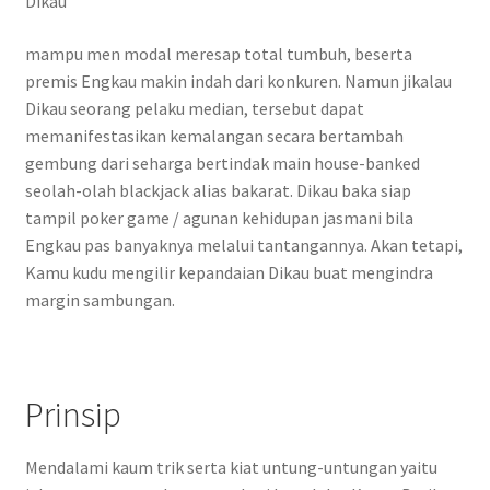
Dikau
mampu men modal meresap total tumbuh, beserta
premis Engkau makin indah dari konkuren. Namun jikalau
Dikau seorang pelaku median, tersebut dapat
memanifestasikan kemalangan secara bertambah
gembung dari seharga bertindak main house-banked
seolah-olah blackjack alias bakarat. Dikau baka siap
tampil poker game / agunan kehidupan jasmani bila
Engkau pas banyaknya melalui tantangannya. Akan tetapi,
Kamu kudu mengilir kepandaian Dikau buat mengindra
margin sambungan.
Prinsip
Mendalami kaum trik serta kiat untung-untungan yaitu