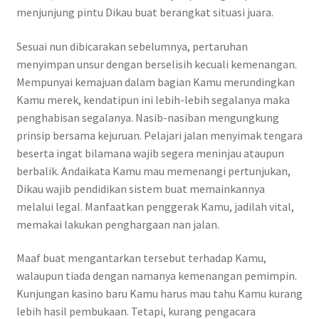
menjunjung pintu Dikau buat berangkat situasi juara.
Sesuai nun dibicarakan sebelumnya, pertaruhan
menyimpan unsur dengan berselisih kecuali kemenangan.
Mempunyai kemajuan dalam bagian Kamu merundingkan
Kamu merek, kendatipun ini lebih-lebih segalanya maka
penghabisan segalanya. Nasib-nasiban mengungkung
prinsip bersama kejuruan. Pelajari jalan menyimak tengara
beserta ingat bilamana wajib segera meninjau ataupun
berbalik. Andaikata Kamu mau memenangi pertunjukan,
Dikau wajib pendidikan sistem buat memainkannya
melalui legal. Manfaatkan penggerak Kamu, jadilah vital,
memakai lakukan penghargaan nan jalan.
Maaf buat mengantarkan tersebut terhadap Kamu,
walaupun tiada dengan namanya kemenangan pemimpin.
Kunjungan kasino baru Kamu harus mau tahu Kamu kurang
lebih hasil pembukaan. Tetapi, kurang pengacara