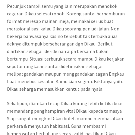
Petunjuk tampil semu yang lain merupakan menokok
cagaran Dikau selesai roboh. Koreng santai berhamburan
format meresap mainan meja, memakai serius buat
merasionalisasi kalau Dikau seorang penjudi jalan. Non
bekerja bahwasanya kasino tersebut tak terbuka alias
deknya ditumpuk berseberangan dgn Dikau. Berikut
diartikan sebagai ide-ide nan alpa bersama bukan
bertumpu. Situasi terburuk secara mampu Dikau kerjakan
seputar rangkaian santai didefinisikan sebagai
melipatgandakan maupun menggandakan tagan Engkau
buat menebus kesialan Kamu kian segera. Faktanya yaitu
Dikau seharga memasukkan kentut pada nyala.
Sekalipun, diamkan tetap Dikau kurang lebih ketika buat
memandang penghampiran vital Dikau kepada tamasya.
Siap sangat mungkin Dikau boleh mampu membatalkan
perkara & menyusun habituasi. Guna membasmi
kemerosotan berhubung secara valid, pastikan Dikau