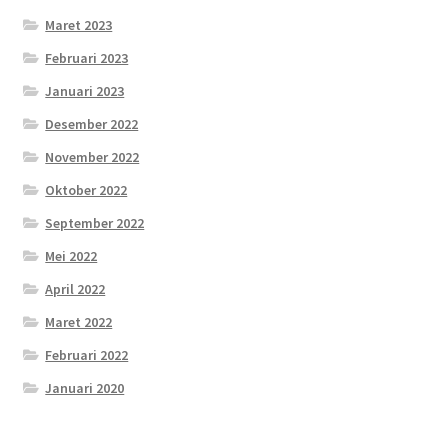
Maret 2023
Februari 2023
Januari 2023
Desember 2022
November 2022
Oktober 2022
September 2022
Mei 2022
April 2022
Maret 2022
Februari 2022
Januari 2020