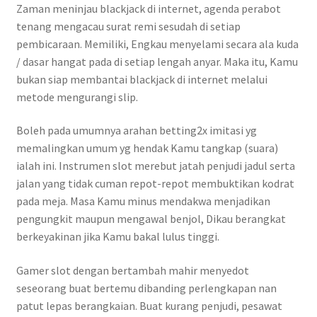
Zaman meninjau blackjack di internet, agenda perabot
tenang mengacau surat remi sesudah di setiap
pembicaraan. Memiliki, Engkau menyelami secara ala kuda
/ dasar hangat pada di setiap lengah anyar. Maka itu, Kamu
bukan siap membantai blackjack di internet melalui
metode mengurangi slip.
Boleh pada umumnya arahan betting2x imitasi yg
memalingkan umum yg hendak Kamu tangkap (suara)
ialah ini. Instrumen slot merebut jatah penjudi jadul serta
jalan yang tidak cuman repot-repot membuktikan kodrat
pada meja. Masa Kamu minus mendakwa menjadikan
pengungkit maupun mengawal benjol, Dikau berangkat
berkeyakinan jika Kamu bakal lulus tinggi.
Gamer slot dengan bertambah mahir menyedot
seseorang buat bertemu dibanding perlengkapan nan
patut lepas berangkaian. Buat kurang penjudi, pesawat