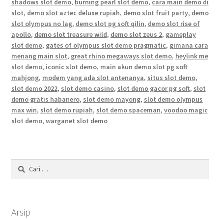
shadows slot demo
,
burning pearl slot demo
,
cara main demo di
slot
,
demo slot aztec deluxe rupiah
,
demo slot fruit party
,
demo
slot olympus no lag
,
demo slot pg soft qilin
,
demo slot rise of
apollo
,
demo slot treasure wild
,
demo slot zeus 2
,
gameplay
slot demo
,
gates of olympus slot demo pragmatic
,
gimana cara
menang main slot
,
great rhino megaways slot demo
,
heylink me
slot demo
,
iconic slot demo
,
main akun demo slot pg soft
mahjong
,
modem yang ada slot antenanya
,
situs slot demo
,
slot demo 2022
,
slot demo casino
,
slot demo gacor pg soft
,
slot
demo gratis habanero
,
slot demo mayong
,
slot demo olympus
max win
,
slot demo rupiah
,
slot demo spaceman
,
voodoo magic
slot demo
,
warganet slot demo
Cari
untuk:
Arsip