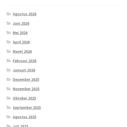
Agustus 2026
Juni 2026
Mei 2026
April 2026
Maret 2026
Februari 2026
Januari 2026
Desember 2025
November 2025
Oktober 2025
September 2025
Agustus 2025
Juli 2025