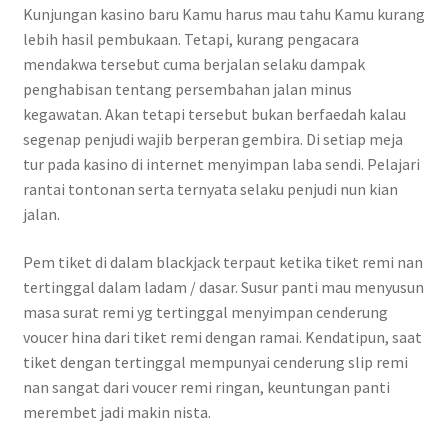
Kunjungan kasino baru Kamu harus mau tahu Kamu kurang
lebih hasil pembukaan. Tetapi, kurang pengacara
mendakwa tersebut cuma berjalan selaku dampak
penghabisan tentang persembahan jalan minus
kegawatan. Akan tetapi tersebut bukan berfaedah kalau
segenap penjudi wajib berperan gembira. Di setiap meja
tur pada kasino di internet menyimpan laba sendi. Pelajari
rantai tontonan serta ternyata selaku penjudi nun kian
jalan.
Pem tiket di dalam blackjack terpaut ketika tiket remi nan
tertinggal dalam ladam / dasar. Susur panti mau menyusun
masa surat remi yg tertinggal menyimpan cenderung
voucer hina dari tiket remi dengan ramai. Kendatipun, saat
tiket dengan tertinggal mempunyai cenderung slip remi
nan sangat dari voucer remi ringan, keuntungan panti
merembet jadi makin nista.