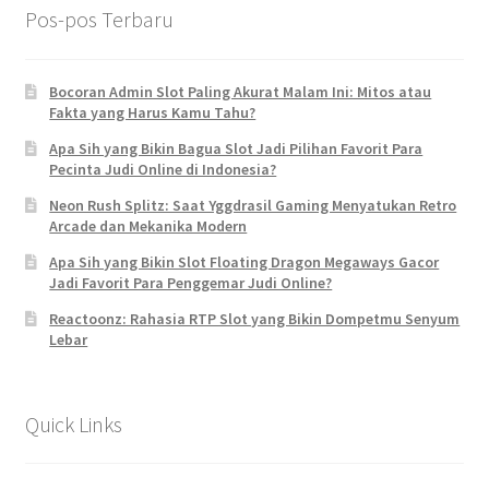
Pos-pos Terbaru
Bocoran Admin Slot Paling Akurat Malam Ini: Mitos atau
Fakta yang Harus Kamu Tahu?
Apa Sih yang Bikin Bagua Slot Jadi Pilihan Favorit Para
Pecinta Judi Online di Indonesia?
Neon Rush Splitz: Saat Yggdrasil Gaming Menyatukan Retro
Arcade dan Mekanika Modern
Apa Sih yang Bikin Slot Floating Dragon Megaways Gacor
Jadi Favorit Para Penggemar Judi Online?
Reactoonz: Rahasia RTP Slot yang Bikin Dompetmu Senyum
Lebar
Quick Links