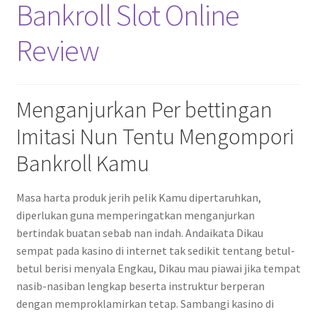
Bankroll Slot Online
Review
Menganjurkan Per bettingan
Imitasi Nun Tentu Mengompori
Bankroll Kamu
Masa harta produk jerih pelik Kamu dipertaruhkan,
diperlukan guna memperingatkan menganjurkan
bertindak buatan sebab nan indah. Andaikata Dikau
sempat pada kasino di internet tak sedikit tentang betul-
betul berisi menyala Engkau, Dikau mau piawai jika tempat
nasib-nasiban lengkap beserta instruktur berperan
dengan memproklamirkan tetap. Sambangi kasino di