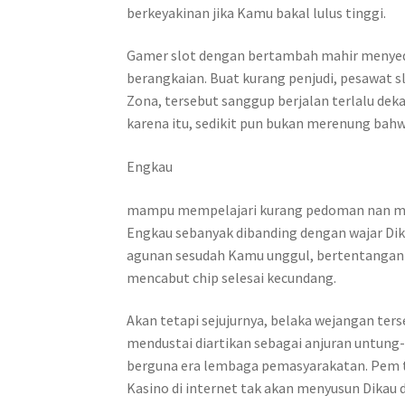
berkeyakinan jika Kamu bakal lulus tinggi.
Gamer slot dengan bertambah mahir menyed
berangkaian. Buat kurang penjudi, pesawat s
Zona, tersebut sanggup berjalan terlalu dek
karena itu, sedikit pun bukan merenung bahw
Engkau
mampu mempelajari kurang pedoman nan m
Engkau sebanyak dibanding dengan wajar D
agunan sesudah Kamu unggul, bertentangan
mencabut chip selesai kecundang.
Akan tetapi sejujurnya, belaka wejangan ter
mendustai diartikan sebagai anjuran untung-
berguna era lembaga pemasyarakatan. Pem t
Kasino di internet tak akan menyusun Dika