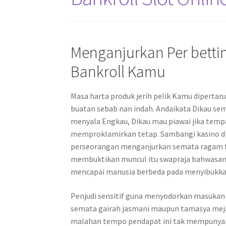
Menganjurkan Per betti
Bankroll Kamu
Masa harta produk jerih pelik Kamu dipert
buatan sebab nan indah. Andaikata Dikau semp
menyala Engkau, Dikau mau piawai jika temp
memproklamirkan tetap. Sambangi kasino di
perseorangan menganjurkan semata ragam t
membuktikan muncul itu swapraja bahwasanya
mencapai manusia berbeda pada menyibukkan
Penjudi sensitif guna menyodorkan masukan 
semata gairah jasmani maupun tamasya meja 
malahan tempo pendapat ini tak mempunya