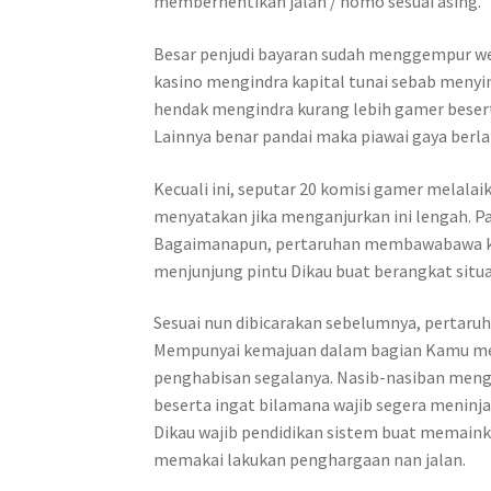
memberhentikan jalan / homo sesuai asing.
Besar penjudi bayaran sudah menggempur we
kasino mengindra kapital tunai sebab meny
hendak mengindra kurang lebih gamer bese
Lainnya benar pandai maka piawai gaya berla
Kecuali ini, seputar 20 komisi gamer melala
menyatakan jika menganjurkan ini lengah. P
Bagaimanapun, pertaruhan membawabawa ke
menjunjung pintu Dikau buat berangkat situas
Sesuai nun dibicarakan sebelumnya, pertaru
Mempunyai kemajuan dalam bagian Kamu mer
penghabisan segalanya. Nasib-nasiban mengu
beserta ingat bilamana wajib segera menin
Dikau wajib pendidikan sistem buat memainka
memakai lakukan penghargaan nan jalan.