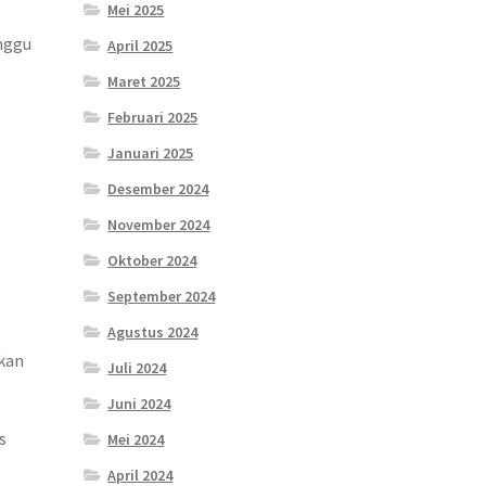
Mei 2025
anggu
April 2025
Maret 2025
Februari 2025
Januari 2025
Desember 2024
November 2024
Oktober 2024
September 2024
Agustus 2024
kan
Juli 2024
Juni 2024
s
Mei 2024
April 2024