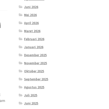
Juni 2026
Mei 2026
i
April 2026
Maret 2026
Februari 2026
k
Januari 2026
Desember 2025
November 2025
Oktober 2025
September 2025
Agustus 2025
t
Juli 2025
ham
Juni 2025