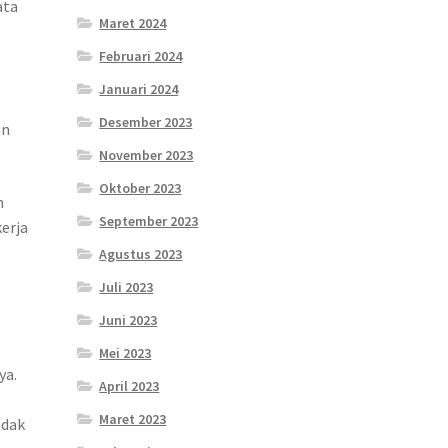
ata
Maret 2024
Februari 2024
Januari 2024
Desember 2023
an
November 2023
Oktober 2023
n
September 2023
erja
Agustus 2023
Juli 2023
Juni 2023
Mei 2023
ya.
April 2023
Maret 2023
ndak