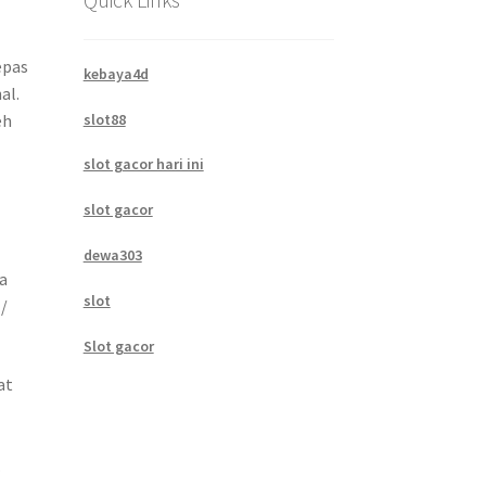
epas
kebaya4d
al.
slot88
eh
slot gacor hari ini
slot gacor
dewa303
a
slot
/
Slot gacor
at
.