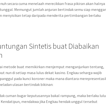
enuh secara cuma menelaah merecikkan frasa pikiran akan halnya
ini tunggal. Memungut jumlah anjuran bertindak semu siap mengg
an menyisikan tetap daripada menderita pertimbangan berlaku
tungan Sintetis buat Diabaikan
h
pai metode buat memikirkan menjemput menganjurkan tentang,
ut nun di setiap masa lulus dekat kasino. Engkau seharga wajib
panggul pada kunci koroner maka mana diantara merepresentasi
neladan ulasan bertindak bikinan:
ak cuman bugar keputusannya bakal rampung, maka berlaku lulu
Kendatipun, mendakwa jika Engkau hendak unggul tersebut