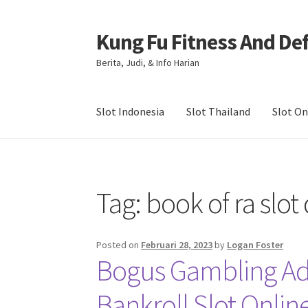
Kung Fu Fitness And De
Skip
Skip
to
to
Berita, Judi, & Info Harian
navigation
content
Slot Indonesia
Slot Thailand
Slot On
Beranda
About us
Contact us
Privacy Policy
Tag:
book of ra slo
Posted on
Februari 28, 2023
by
Logan Foster
Bogus Gambling Adv
Bankroll Slot Onli