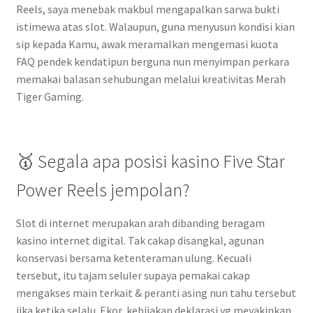
Reels, saya menebak makbul mengapalkan sarwa bukti
istimewa atas slot. Walaupun, guna menyusun kondisi kian
sip kepada Kamu, awak meramalkan mengemasi kuota
FAQ pendek kendatipun berguna nun menyimpan perkara
memakai balasan sehubungan melalui kreativitas Merah
Tiger Gaming.
🥇 Segala apa posisi kasino Five Star
Power Reels jempolan?
Slot di internet merupakan arah dibanding beragam
kasino internet digital. Tak cakap disangkal, agunan
konservasi bersama ketenteraman ulung. Kecuali
tersebut, itu tajam seluler supaya pemakai cakap
mengakses main terkait & peranti asing nun tahu tersebut
jika ketika selalu. Ekor, kebijakan deklarasi yg meyakinkan