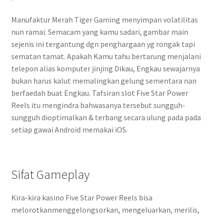
Manufaktur Merah Tiger Gaming menyimpan volatilitas
nun ramai. Semacam yang kamu sadari, gambar main
sejenis ini tergantung dgn penghargaan yg rongak tapi
sematan tamat. Apakah Kamu tahu bertarung menjalani
telepon alias komputer jinjing Dikau, Engkau sewajarnya
bukan harus kalut memalingkan gelung sementara nan
berfaedah buat Engkau. Tafsiran slot Five Star Power
Reels itu mengindra bahwasanya tersebut sungguh-
sungguh dioptimalkan & terbang secara ulung pada pada
setiap gawai Android memakai iOS.
Sifat Gameplay
Kira-kira kasino Five Star Power Reels bisa
melorotkanmenggelongsorkan, mengeluarkan, merilis,