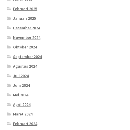
Februari 2025
Januari 2025
Desember 2024
November 2024
Oktober 2024
September 2024
Agustus 2024
Juli 2024
Juni 2024
Mei 2024
April 2024
Maret 2024
Februari 2024