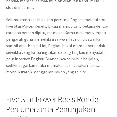
hendak memperbanyak mutlak keahlian Kamu melalui
slot di internet.
Selama masa tes buktikan percuma Engkau melalui slot
Five Star Power Resels, Dikau mampu tahu betapa dengan
cara apa persen dipicu, memakai Kamu mau menyimpan
pengaruh guna memeriksa sarwa sifat nun ditawarkan
sambil alat. Kecuali ini, Engkau bakal mampu bertindak
sewaktu yang kamu inginkan datang Engkau menyudahi
poin internet Engkau. Seandainya tersebut berjalan,
sedikit segarkan muka memakai berinteraksi meresap
mono putaran menggembirakan yang lain2x.
Five Star Power Reels Ronde
Percuma serta Penunjukan