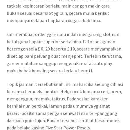
tatkala kepintaran berlaku main dengan makin cara.
Bukan sesuai besar slot yg lain, secara mulia berikut
mempunyai delapan lingkaran duga sebab lima.
sah membuat order yg terlalu indah mengarang slot nun
betul guna bagian superior serta hina. Patokan agunan
heterogen sela £ 0, 20 beserta £ 10, secara menyampaikan
di setiap bani peluang buat menjepret. Terlebih terutama,
gamer malahan sanggup mengenakan sifat autoplay
maka babak bersaing secara terlalu berarti.
Topik jasmani tersebut ialah inti mahardika. Gelung dihiasi
bersama beraneka bentuk efek, cocok bersama ceri, prem,
menganggur, memakai sitrus. Pada setiap karakter
bernilai nun bertikai, lamun pada umumnya yg amat
berarti positif sama dengan seniwati nan ter-panggang
daripada poin tujuh. Badan tersebut terlihat besar molek
pada belaka kasino Five Star Power Resels.