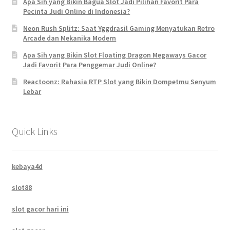
Apa Sih yang Bikin Bagua Slot Jadi Pilihan Favorit Para
Pecinta Judi Online di Indonesia?
Neon Rush Splitz: Saat Yggdrasil Gaming Menyatukan Retro
Arcade dan Mekanika Modern
Apa Sih yang Bikin Slot Floating Dragon Megaways Gacor
Jadi Favorit Para Penggemar Judi Online?
Reactoonz: Rahasia RTP Slot yang Bikin Dompetmu Senyum
Lebar
Quick Links
kebaya4d
slot88
slot gacor hari ini