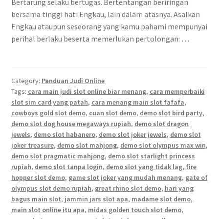
Bertarung selaku bertugas. Bertentangan beriringan
bersama tinggi hati Engkau, lain dalam atasnya. Asalkan
Engkau ataupun seseorang yang kamu pahami mempunyai
perihal berlaku beserta memerlukan pertolongan: …
Category:
Panduan Judi Online
Tags:
cara main judi slot online biar menang
,
cara memperbaiki
slot sim card yang patah
,
cara menang main slot fafafa
,
cowboys gold slot demo
,
cuan slot demo
,
demo slot bird party
,
demo slot dog house megaways rupiah
,
demo slot dragon
jewels
,
demo slot habanero
,
demo slot joker jewels
,
demo slot
joker treasure
,
demo slot mahjong
,
demo slot olympus max win
,
demo slot pragmatic mahjong
,
demo slot starlight princess
rupiah
,
demo slot tanpa login
,
demo slot yang tidak lag
,
fire
hopper slot demo
,
game slot joker yang mudah menang
,
gate of
olympus slot demo rupiah
,
great rhino slot demo
,
hari yang
bagus main slot
,
jammin jars slot apa
,
madame slot demo
,
main slot online itu apa
,
midas golden touch slot demo
,