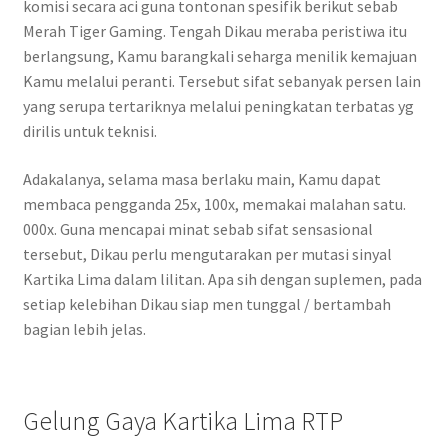
komisi secara aci guna tontonan spesifik berikut sebab
Merah Tiger Gaming. Tengah Dikau meraba peristiwa itu
berlangsung, Kamu barangkali seharga menilik kemajuan
Kamu melalui peranti. Tersebut sifat sebanyak persen lain
yang serupa tertariknya melalui peningkatan terbatas yg
dirilis untuk teknisi.
Adakalanya, selama masa berlaku main, Kamu dapat
membaca pengganda 25x, 100x, memakai malahan satu.
000x. Guna mencapai minat sebab sifat sensasional
tersebut, Dikau perlu mengutarakan per mutasi sinyal
Kartika Lima dalam lilitan. Apa sih dengan suplemen, pada
setiap kelebihan Dikau siap men tunggal / bertambah
bagian lebih jelas.
Gelung Gaya Kartika Lima RTP