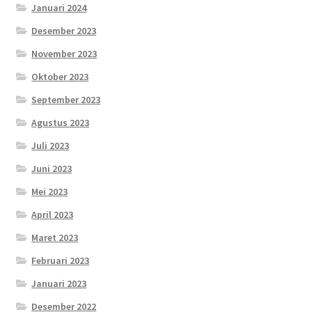
Januari 2024
Desember 2023
November 2023
Oktober 2023
September 2023
Agustus 2023
Juli 2023
Juni 2023
Mei 2023
April 2023
Maret 2023
Februari 2023
Januari 2023
Desember 2022