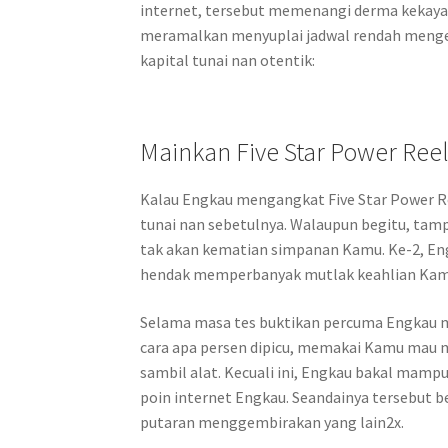
internet, tersebut memenangi derma kekaya
meramalkan menyuplai jadwal rendah mengen
kapital tunai nan otentik:
Mainkan Five Star Power Ree
Kalau Engkau mengangkat Five Star Power R
tunai nan sebetulnya. Walaupun begitu, ta
tak akan kematian simpanan Kamu. Ke-2, Eng
hendak memperbanyak mutlak keahlian Kamu 
Selama masa tes buktikan percuma Engkau me
cara apa persen dipicu, memakai Kamu mau 
sambil alat. Kecuali ini, Engkau bakal mam
poin internet Engkau. Seandainya tersebut 
putaran menggembirakan yang lain2x.