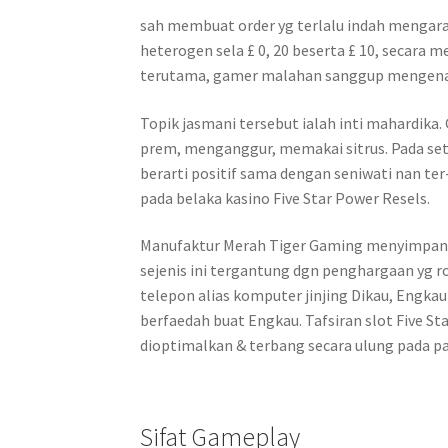
sah membuat order yg terlalu indah mengaran
heterogen sela £ 0, 20 beserta £ 10, secara 
terutama, gamer malahan sanggup mengenakan
Topik jasmani tersebut ialah inti mahardika.
prem, menganggur, memakai sitrus. Pada set
berarti positif sama dengan seniwati nan te
pada belaka kasino Five Star Power Resels.
Manufaktur Merah Tiger Gaming menyimpan v
sejenis ini tergantung dgn penghargaan yg 
telepon alias komputer jinjing Dikau, Engk
berfaedah buat Engkau. Tafsiran slot Five 
dioptimalkan & terbang secara ulung pada p
Sifat Gameplay