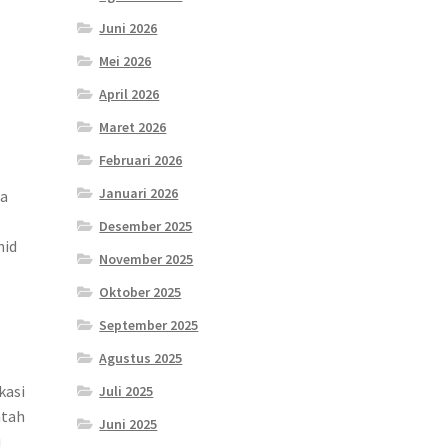
Juni 2026
Mei 2026
April 2026
Maret 2026
Februari 2026
Januari 2026
na
Desember 2025
hid
November 2025
Oktober 2025
September 2025
Agustus 2025
kasi
Juli 2025
atah
Juni 2025
u