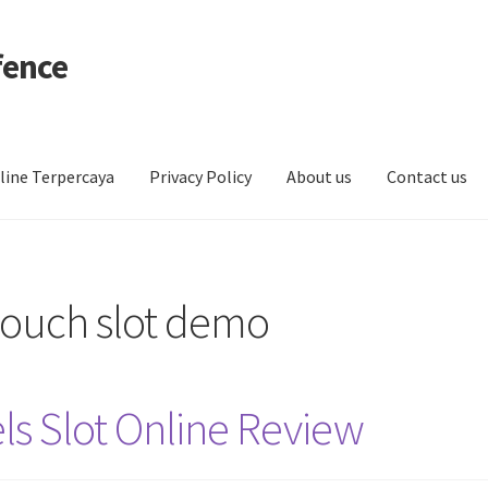
fence
line Terpercaya
Privacy Policy
About us
Contact us
touch slot demo
ls Slot Online Review