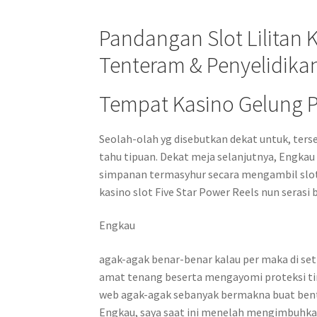
Pandangan Slot Lilitan
Tenteram & Penyelidika
Tempat Kasino Gelung P
Seolah-olah yg disebutkan dekat untuk, ters
tahu tipuan. Dekat meja selanjutnya, Engkau
simpanan termasyhur secara mengambil slot 
kasino slot Five Star Power Reels nun serasi
Engkau
agak-agak benar-benar kalau per maka di seti
amat tenang beserta mengayomi proteksi tir
web agak-agak sebanyak bermakna buat bent
Engkau, saya saat ini menelah mengimbuhka