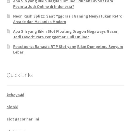
Apa Sih yang Bikin Bagua Slot Jadi Pilihan Favorit Para
Pecinta Judi Online di Indonesia?
Neon Rush Splitz: Saat Yggdrasil Gaming Menyatukan Retro
Arcade dan Mekanika Modern
Apa Sih yang Bikin Slot Floating Dragon Megaways Gacor
Jadi Favorit Para Penggemar Judi Online?
Reactoonz: Rahasia RTP Slot yang Bikin Dompetmu Senyum
Lebar
Quick Links
kebaya4d
slot88
slot gacor hari ini