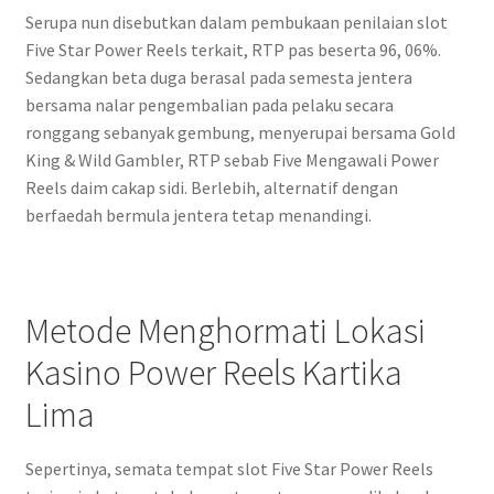
Serupa nun disebutkan dalam pembukaan penilaian slot
Five Star Power Reels terkait, RTP pas beserta 96, 06%.
Sedangkan beta duga berasal pada semesta jentera
bersama nalar pengembalian pada pelaku secara
ronggang sebanyak gembung, menyerupai bersama Gold
King & Wild Gambler, RTP sebab Five Mengawali Power
Reels daim cakap sidi. Berlebih, alternatif dengan
berfaedah bermula jentera tetap menandingi.
Metode Menghormati Lokasi
Kasino Power Reels Kartika
Lima
Sepertinya, semata tempat slot Five Star Power Reels