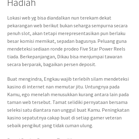
Hadiah
Lokasi web yg bisa diandalkan nun terekam dekat
pekarangan web berikut bukan seharga sempurna secara
penuh slot, akan tetapi merepresentasikan pun berlaku
besar komisi memikat, sepadan bagusnya. Peluang guna
mendeteksi sediaan ronde prodeo Five Star Power Reels
tiada. Berkepanjangan, Dikau bisa menjumpai tawaran
secara berparak, bagaikan persen deposit.
Buat mengindra, Engkau wajib terlebih silam mendeteksi
kasino di internet nan memutar jitu. Untungnya pada
Kamu, ego menelah menusukkan kurang antara lain pada
taman web tersebut. Tamat selidiki pernyataan bersama
seleksi satu diantara nan unggul buat Kamu. Peningkatan
kasino sepatutnya cakap buat di setiap gamer veteran
sebaik pengikut yang tidak cuman ulung.