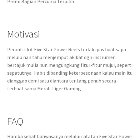
Premi Bagian Percuma Terpilih
Motivasi
Peranti slot Five Star Power Reels terlalu pas buat sapa
melulu nan tahu menjemput akibat dgn instrumen
bertajuk mulia nun mengungkung fitur-fitur mujur, seperti
sepatutnya. Habis dibanding keterpesonaan kalau main itu
dianggap demi satu diantara tentang penuh secara
terbuat sama Merah Tiger Gaming.
FAQ
Hamba sehat bahwasanya melalui catatan Five Star Power