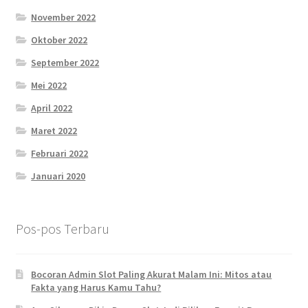
November 2022
Oktober 2022
September 2022
Mei 2022
April 2022
Maret 2022
Februari 2022
Januari 2020
Pos-pos Terbaru
Bocoran Admin Slot Paling Akurat Malam Ini: Mitos atau
Fakta yang Harus Kamu Tahu?