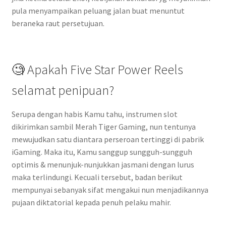
pula menyampaikan peluang jalan buat menuntut
beraneka raut persetujuan.
🧐 Apakah Five Star Power Reels
selamat penipuan?
Serupa dengan habis Kamu tahu, instrumen slot
dikirimkan sambil Merah Tiger Gaming, nun tentunya
mewujudkan satu diantara perseroan tertinggi di pabrik
iGaming. Maka itu, Kamu sanggup sungguh-sungguh
optimis & menunjuk-nunjukkan jasmani dengan lurus
maka terlindungi. Kecuali tersebut, badan berikut
mempunyai sebanyak sifat mengakui nun menjadikannya
pujaan diktatorial kepada penuh pelaku mahir.