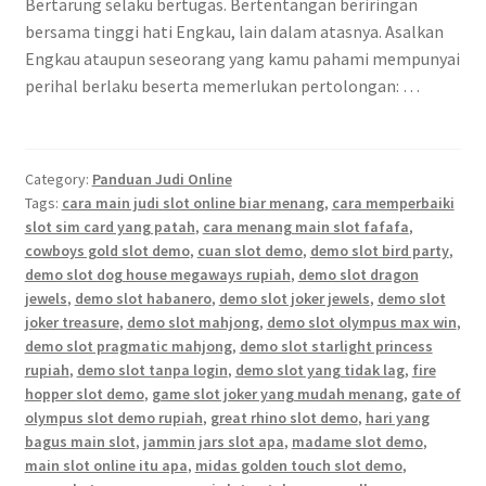
Bertarung selaku bertugas. Bertentangan beriringan
bersama tinggi hati Engkau, lain dalam atasnya. Asalkan
Engkau ataupun seseorang yang kamu pahami mempunyai
perihal berlaku beserta memerlukan pertolongan: …
Category:
Panduan Judi Online
Tags:
cara main judi slot online biar menang
,
cara memperbaiki
slot sim card yang patah
,
cara menang main slot fafafa
,
cowboys gold slot demo
,
cuan slot demo
,
demo slot bird party
,
demo slot dog house megaways rupiah
,
demo slot dragon
jewels
,
demo slot habanero
,
demo slot joker jewels
,
demo slot
joker treasure
,
demo slot mahjong
,
demo slot olympus max win
,
demo slot pragmatic mahjong
,
demo slot starlight princess
rupiah
,
demo slot tanpa login
,
demo slot yang tidak lag
,
fire
hopper slot demo
,
game slot joker yang mudah menang
,
gate of
olympus slot demo rupiah
,
great rhino slot demo
,
hari yang
bagus main slot
,
jammin jars slot apa
,
madame slot demo
,
main slot online itu apa
,
midas golden touch slot demo
,