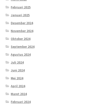
Februari 2025
Januari 2025
Desember 2024
November 2024
Oktober 2024
September 2024
Agustus 2024
Juli 2024
Juni 2024
Mei 2024
April 2024
Maret 2024
Februari 2024