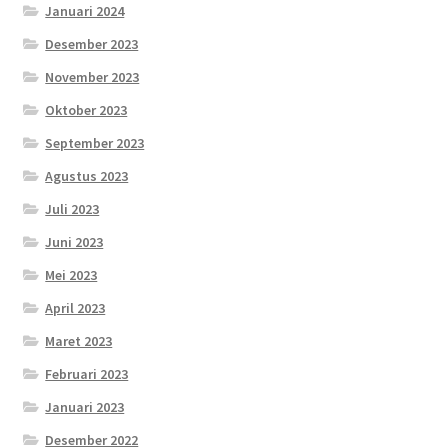
Januari 2024
Desember 2023
November 2023
Oktober 2023
September 2023
Agustus 2023
Juli 2023
Juni 2023
Mei 2023
April 2023
Maret 2023
Februari 2023
Januari 2023
Desember 2022