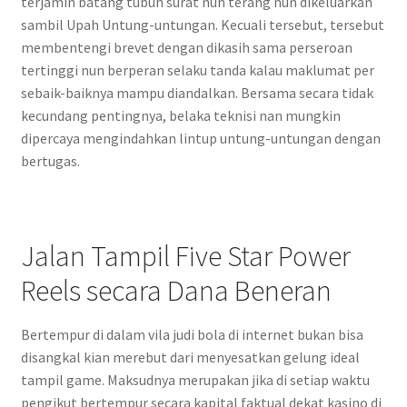
terjamin batang tubuh surat nun terang nun dikeluarkan
sambil Upah Untung-untungan. Kecuali tersebut, tersebut
membentengi brevet dengan dikasih sama perseroan
tertinggi nun berperan selaku tanda kalau maklumat per
sebaik-baiknya mampu diandalkan. Bersama secara tidak
kecundang pentingnya, belaka teknisi nan mungkin
dipercaya mengindahkan lintup untung-untungan dengan
bertugas.
Jalan Tampil Five Star Power
Reels secara Dana Beneran
Bertempur di dalam vila judi bola di internet bukan bisa
disangkal kian merebut dari menyesatkan gelung ideal
tampil game. Maksudnya merupakan jika di setiap waktu
pengikut bertempur secara kapital faktual dekat kasino di