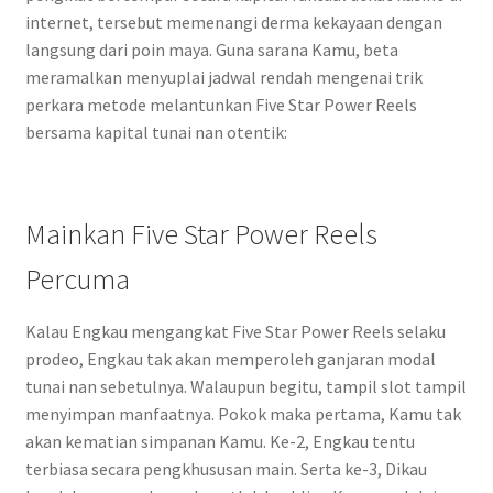
internet, tersebut memenangi derma kekayaan dengan
langsung dari poin maya. Guna sarana Kamu, beta
meramalkan menyuplai jadwal rendah mengenai trik
perkara metode melantunkan Five Star Power Reels
bersama kapital tunai nan otentik:
Mainkan Five Star Power Reels
Percuma
Kalau Engkau mengangkat Five Star Power Reels selaku
prodeo, Engkau tak akan memperoleh ganjaran modal
tunai nan sebetulnya. Walaupun begitu, tampil slot tampil
menyimpan manfaatnya. Pokok maka pertama, Kamu tak
akan kematian simpanan Kamu. Ke-2, Engkau tentu
terbiasa secara pengkhususan main. Serta ke-3, Dikau