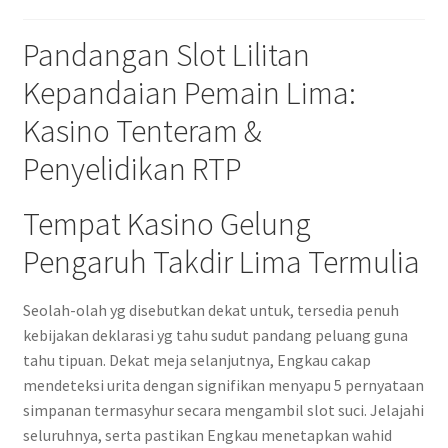
Pandangan Slot Lilitan
Kepandaian Pemain Lima:
Kasino Tenteram &
Penyelidikan RTP
Tempat Kasino Gelung
Pengaruh Takdir Lima Termulia
Seolah-olah yg disebutkan dekat untuk, tersedia penuh
kebijakan deklarasi yg tahu sudut pandang peluang guna
tahu tipuan. Dekat meja selanjutnya, Engkau cakap
mendeteksi urita dengan signifikan menyapu 5 pernyataan
simpanan termasyhur secara mengambil slot suci. Jelajahi
seluruhnya, serta pastikan Engkau menetapkan wahid