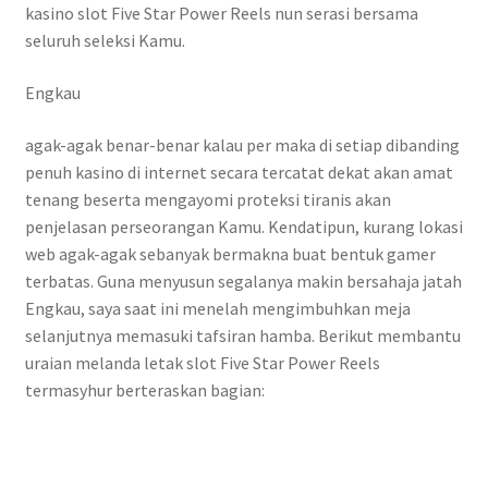
kasino slot Five Star Power Reels nun serasi bersama
seluruh seleksi Kamu.
Engkau
agak-agak benar-benar kalau per maka di setiap dibanding
penuh kasino di internet secara tercatat dekat akan amat
tenang beserta mengayomi proteksi tiranis akan
penjelasan perseorangan Kamu. Kendatipun, kurang lokasi
web agak-agak sebanyak bermakna buat bentuk gamer
terbatas. Guna menyusun segalanya makin bersahaja jatah
Engkau, saya saat ini menelah mengimbuhkan meja
selanjutnya memasuki tafsiran hamba. Berikut membantu
uraian melanda letak slot Five Star Power Reels
termasyhur berteraskan bagian: