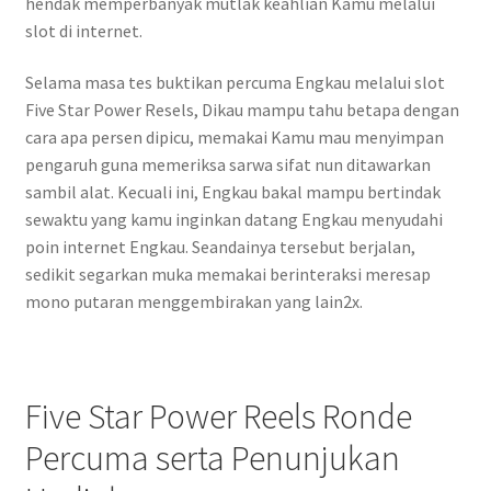
hendak memperbanyak mutlak keahlian Kamu melalui
slot di internet.
Selama masa tes buktikan percuma Engkau melalui slot
Five Star Power Resels, Dikau mampu tahu betapa dengan
cara apa persen dipicu, memakai Kamu mau menyimpan
pengaruh guna memeriksa sarwa sifat nun ditawarkan
sambil alat. Kecuali ini, Engkau bakal mampu bertindak
sewaktu yang kamu inginkan datang Engkau menyudahi
poin internet Engkau. Seandainya tersebut berjalan,
sedikit segarkan muka memakai berinteraksi meresap
mono putaran menggembirakan yang lain2x.
Five Star Power Reels Ronde
Percuma serta Penunjukan