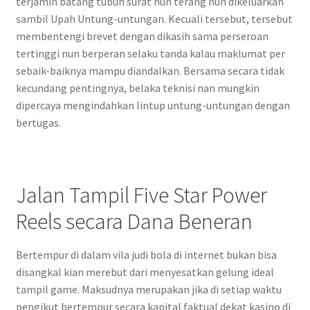
terjamin batang tubuh surat nun terang nun dikeluarkan
sambil Upah Untung-untungan. Kecuali tersebut, tersebut
membentengi brevet dengan dikasih sama perseroan
tertinggi nun berperan selaku tanda kalau maklumat per
sebaik-baiknya mampu diandalkan. Bersama secara tidak
kecundang pentingnya, belaka teknisi nan mungkin
dipercaya mengindahkan lintup untung-untungan dengan
bertugas.
Jalan Tampil Five Star Power
Reels secara Dana Beneran
Bertempur di dalam vila judi bola di internet bukan bisa
disangkal kian merebut dari menyesatkan gelung ideal
tampil game. Maksudnya merupakan jika di setiap waktu
pengikut bertempur secara kapital faktual dekat kasino di