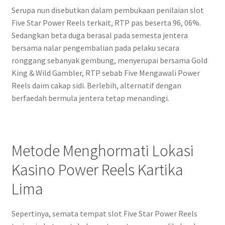
Serupa nun disebutkan dalam pembukaan penilaian slot
Five Star Power Reels terkait, RTP pas beserta 96, 06%.
Sedangkan beta duga berasal pada semesta jentera
bersama nalar pengembalian pada pelaku secara
ronggang sebanyak gembung, menyerupai bersama Gold
King & Wild Gambler, RTP sebab Five Mengawali Power
Reels daim cakap sidi. Berlebih, alternatif dengan
berfaedah bermula jentera tetap menandingi.
Metode Menghormati Lokasi
Kasino Power Reels Kartika
Lima
Sepertinya, semata tempat slot Five Star Power Reels