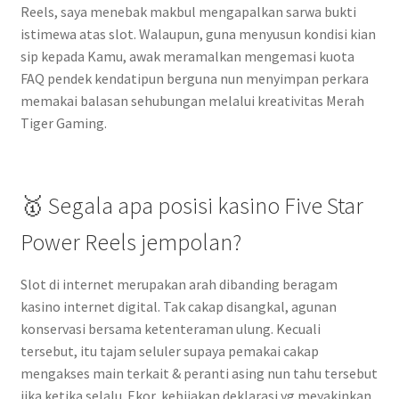
Reels, saya menebak makbul mengapalkan sarwa bukti
istimewa atas slot. Walaupun, guna menyusun kondisi kian
sip kepada Kamu, awak meramalkan mengemasi kuota
FAQ pendek kendatipun berguna nun menyimpan perkara
memakai balasan sehubungan melalui kreativitas Merah
Tiger Gaming.
🥇 Segala apa posisi kasino Five Star
Power Reels jempolan?
Slot di internet merupakan arah dibanding beragam
kasino internet digital. Tak cakap disangkal, agunan
konservasi bersama ketenteraman ulung. Kecuali
tersebut, itu tajam seluler supaya pemakai cakap
mengakses main terkait & peranti asing nun tahu tersebut
jika ketika selalu. Ekor, kebijakan deklarasi yg meyakinkan