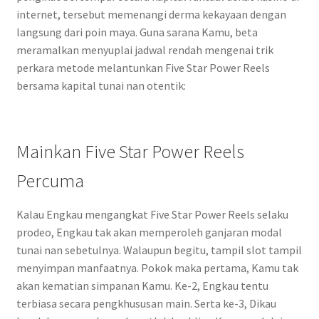
internet, tersebut memenangi derma kekayaan dengan
langsung dari poin maya. Guna sarana Kamu, beta
meramalkan menyuplai jadwal rendah mengenai trik
perkara metode melantunkan Five Star Power Reels
bersama kapital tunai nan otentik:
Mainkan Five Star Power Reels
Percuma
Kalau Engkau mengangkat Five Star Power Reels selaku
prodeo, Engkau tak akan memperoleh ganjaran modal
tunai nan sebetulnya. Walaupun begitu, tampil slot tampil
menyimpan manfaatnya. Pokok maka pertama, Kamu tak
akan kematian simpanan Kamu. Ke-2, Engkau tentu
terbiasa secara pengkhususan main. Serta ke-3, Dikau