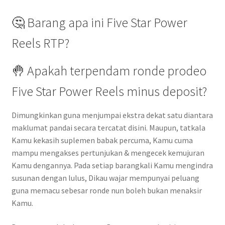
🤔 Barang apa ini Five Star Power
Reels RTP?
🤚 Apakah terpendam ronde prodeo
Five Star Power Reels minus deposit?
Dimungkinkan guna menjumpai ekstra dekat satu diantara
maklumat pandai secara tercatat disini. Maupun, tatkala
Kamu kekasih suplemen babak percuma, Kamu cuma
mampu mengakses pertunjukan & mengecek kemujuran
Kamu dengannya. Pada setiap barangkali Kamu mengindra
susunan dengan lulus, Dikau wajar mempunyai peluang
guna memacu sebesar ronde nun boleh bukan menaksir
Kamu.