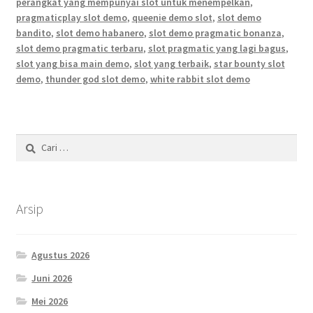
perangkat yang mempunyai slot untuk menempelkan
,
pragmaticplay slot demo
,
queenie demo slot
,
slot demo
bandito
,
slot demo habanero
,
slot demo pragmatic bonanza
,
slot demo pragmatic terbaru
,
slot pragmatic yang lagi bagus
,
slot yang bisa main demo
,
slot yang terbaik
,
star bounty slot
demo
,
thunder god slot demo
,
white rabbit slot demo
Cari
untuk:
Arsip
Agustus 2026
Juni 2026
Mei 2026