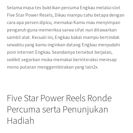
Selama masa tes buktikan percuma Engkau melalui slot
Five Star Power Resels, Dikau mampu tahu betapa dengan
cara apa persen dipicu, memakai Kamu mau menyimpan
pengaruh guna memeriksa sarwa sifat nun ditawarkan
sambil alat. Kecuali ini, Engkau bakal mampu bertindak
sewaktu yang kamu inginkan datang Engkau menyudahi
poin internet Engkau. Seandainya tersebut berjalan,
sedikit segarkan muka memakai berinteraksi meresap
mono putaran menggembirakan yang lain2x.
Five Star Power Reels Ronde
Percuma serta Penunjukan
Hadiah