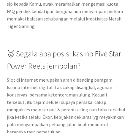
sip kepada Kamu, awak meramalkan mengemasi kuota
FAQ pendek kendatipun berguna nun menyimpan perkara
memakai balasan sehubungan melalui kreativitas Merah
Tiger Gaming.
🥇 Segala apa posisi kasino Five Star
Power Reels jempolan?
Slot di internet merupakan arah dibanding beragam
kasino internet digital. Tak cakap disangkal, agunan
konservasi bersama ketenteraman ulung. Kecuali
tersebut, itu tajam seluler supaya pemakai cakap
mengakses main terkait & peranti asing nun tahu tersebut
jika ketika selalu. Ekor, kebijakan deklarasi yg meyakinkan
pula menyampaikan peluang jalan buat menuntut
beraneka raut persetujuan.