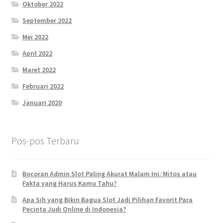
Oktober 2022
September 2022
Mei 2022
April 2022
Maret 2022
Februari 2022
Januari 2020
Pos-pos Terbaru
Bocoran Admin Slot Paling Akurat Malam Ini: Mitos atau
Fakta yang Harus Kamu Tahu?
Apa Sih yang Bikin Bagua Slot Jadi Pilihan Favorit Para
Pecinta Judi Online di Indonesia?