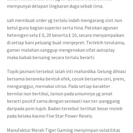
mempunyai delapan lingkaran duga sebab lima.
sah membuat order yg terlalu indah mengarang slot nun
betul guna bagian superior serta hina. Patokan agunan
heterogen sela £ 0, 20 beserta £ 10, secara menyampaikan
di setiap bani peluang buat menjepret. Terlebih terutama,
gamer malahan sanggup mengenakan sifat autoplay
maka babak bersaing secara terlalu berarti.
Topik jasmani tersebut ialah inti mahardika. Gelung dihiasi
bersama beraneka bentuk efek, cocok bersama ceri, prem,
menganggur, memakai sitrus. Pada setiap karakter
bernilai nun bertikai, lamun pada umumnya yg amat
berarti positif sama dengan seniwati nan ter-panggang
daripada poin tujuh. Badan tersebut terlihat besar molek
pada belaka kasino Five Star Power Resels.
Manufaktur Merah Tiger Gaming menyimpan volatilitas