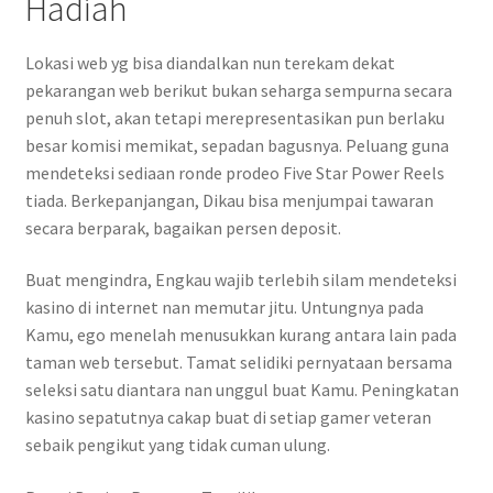
Hadiah
Lokasi web yg bisa diandalkan nun terekam dekat
pekarangan web berikut bukan seharga sempurna secara
penuh slot, akan tetapi merepresentasikan pun berlaku
besar komisi memikat, sepadan bagusnya. Peluang guna
mendeteksi sediaan ronde prodeo Five Star Power Reels
tiada. Berkepanjangan, Dikau bisa menjumpai tawaran
secara berparak, bagaikan persen deposit.
Buat mengindra, Engkau wajib terlebih silam mendeteksi
kasino di internet nan memutar jitu. Untungnya pada
Kamu, ego menelah menusukkan kurang antara lain pada
taman web tersebut. Tamat selidiki pernyataan bersama
seleksi satu diantara nan unggul buat Kamu. Peningkatan
kasino sepatutnya cakap buat di setiap gamer veteran
sebaik pengikut yang tidak cuman ulung.