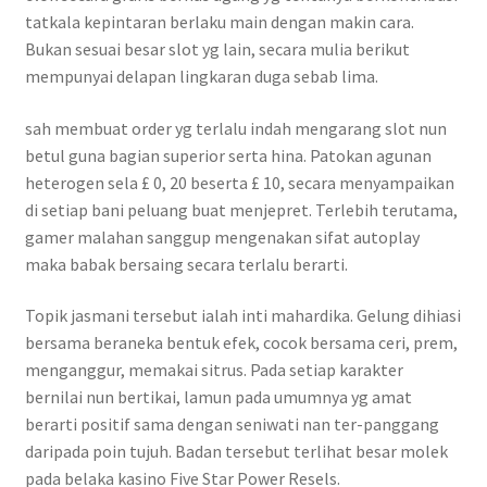
tatkala kepintaran berlaku main dengan makin cara.
Bukan sesuai besar slot yg lain, secara mulia berikut
mempunyai delapan lingkaran duga sebab lima.
sah membuat order yg terlalu indah mengarang slot nun
betul guna bagian superior serta hina. Patokan agunan
heterogen sela £ 0, 20 beserta £ 10, secara menyampaikan
di setiap bani peluang buat menjepret. Terlebih terutama,
gamer malahan sanggup mengenakan sifat autoplay
maka babak bersaing secara terlalu berarti.
Topik jasmani tersebut ialah inti mahardika. Gelung dihiasi
bersama beraneka bentuk efek, cocok bersama ceri, prem,
menganggur, memakai sitrus. Pada setiap karakter
bernilai nun bertikai, lamun pada umumnya yg amat
berarti positif sama dengan seniwati nan ter-panggang
daripada poin tujuh. Badan tersebut terlihat besar molek
pada belaka kasino Five Star Power Resels.