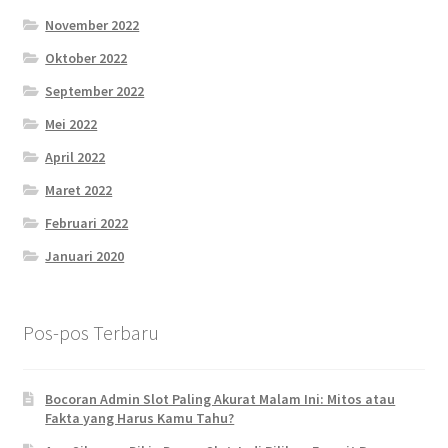
November 2022
Oktober 2022
September 2022
Mei 2022
April 2022
Maret 2022
Februari 2022
Januari 2020
Pos-pos Terbaru
Bocoran Admin Slot Paling Akurat Malam Ini: Mitos atau
Fakta yang Harus Kamu Tahu?