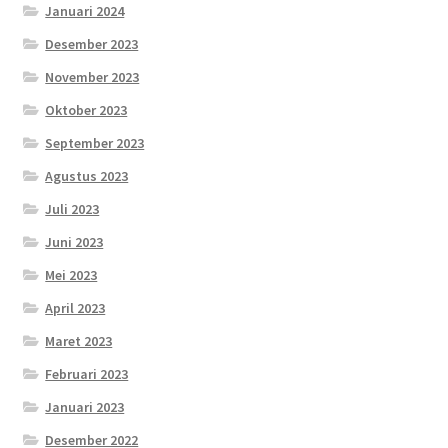
Januari 2024
Desember 2023
November 2023
Oktober 2023
September 2023
Agustus 2023
Juli 2023
Juni 2023
Mei 2023
April 2023
Maret 2023
Februari 2023
Januari 2023
Desember 2022