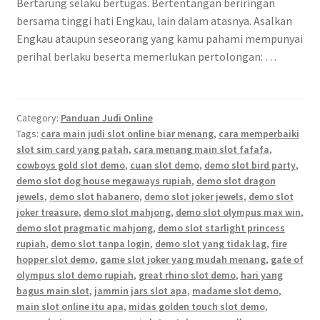
Bertarung selaku bertugas. Bertentangan beriringan
bersama tinggi hati Engkau, lain dalam atasnya. Asalkan
Engkau ataupun seseorang yang kamu pahami mempunyai
perihal berlaku beserta memerlukan pertolongan: …
Category:
Panduan Judi Online
Tags:
cara main judi slot online biar menang
,
cara memperbaiki
slot sim card yang patah
,
cara menang main slot fafafa
,
cowboys gold slot demo
,
cuan slot demo
,
demo slot bird party
,
demo slot dog house megaways rupiah
,
demo slot dragon
jewels
,
demo slot habanero
,
demo slot joker jewels
,
demo slot
joker treasure
,
demo slot mahjong
,
demo slot olympus max win
,
demo slot pragmatic mahjong
,
demo slot starlight princess
rupiah
,
demo slot tanpa login
,
demo slot yang tidak lag
,
fire
hopper slot demo
,
game slot joker yang mudah menang
,
gate of
olympus slot demo rupiah
,
great rhino slot demo
,
hari yang
bagus main slot
,
jammin jars slot apa
,
madame slot demo
,
main slot online itu apa
,
midas golden touch slot demo
,