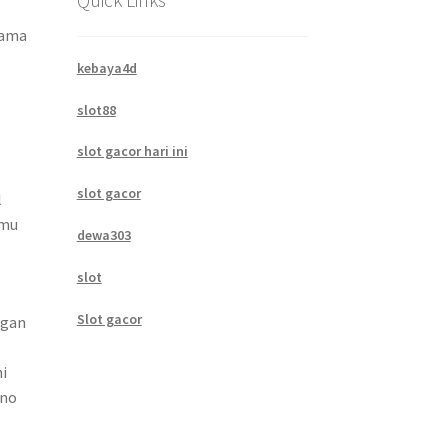
sama
kebaya4d
slot88
slot gacor hari ini
slot gacor
l
amu
dewa303
slot
Slot gacor
ngan
i
ono