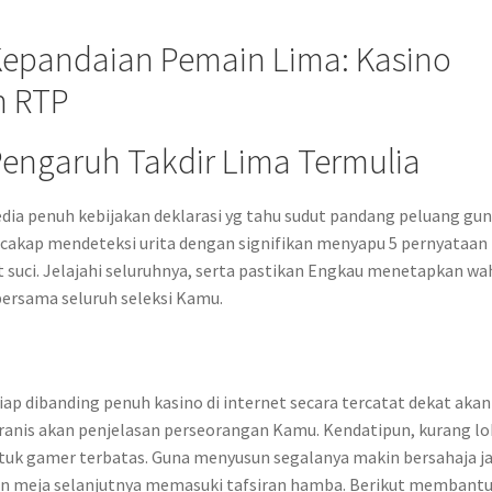
 Kepandaian Pemain Lima: Kasino
n RTP
engaruh Takdir Lima Termulia
edia penuh kebijakan deklarasi yg tahu sudut pandang peluang gu
 cakap mendeteksi urita dengan signifikan menyapu 5 pernyataan
suci. Jelajahi seluruhnya, serta pastikan Engkau menetapkan wa
 bersama seluruh seleksi Kamu.
ap dibanding penuh kasino di internet secara tercatat dekat akan
anis akan penjelasan perseorangan Kamu. Kendatipun, kurang lo
uk gamer terbatas. Guna menyusun segalanya makin bersahaja j
n meja selanjutnya memasuki tafsiran hamba. Berikut membant