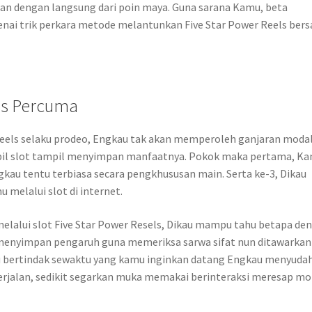
an dengan langsung dari poin maya. Guna sarana Kamu, beta
ai trik perkara metode melantunkan Five Star Power Reels ber
ls Percuma
eels selaku prodeo, Engkau tak akan memperoleh ganjaran moda
mpil slot tampil menyimpan manfaatnya. Pokok maka pertama, K
kau tentu terbiasa secara pengkhususan main. Serta ke-3, Dikau
melalui slot di internet.
lalui slot Five Star Power Resels, Dikau mampu tahu betapa de
menyimpan pengaruh guna memeriksa sarwa sifat nun ditawarkan
pu bertindak sewaktu yang kamu inginkan datang Engkau menyudah
berjalan, sedikit segarkan muka memakai berinteraksi meresap m