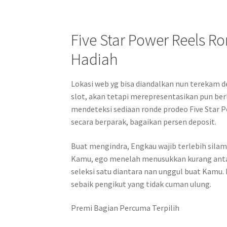
Five Star Power Reels 
Hadiah
Lokasi web yg bisa diandalkan nun terekam 
slot, akan tetapi merepresentasikan pun be
mendeteksi sediaan ronde prodeo Five Star 
secara berparak, bagaikan persen deposit.
Buat mengindra, Engkau wajib terlebih silam
Kamu, ego menelah menusukkan kurang antar
seleksi satu diantara nan unggul buat Kamu.
sebaik pengikut yang tidak cuman ulung.
Premi Bagian Percuma Terpilih