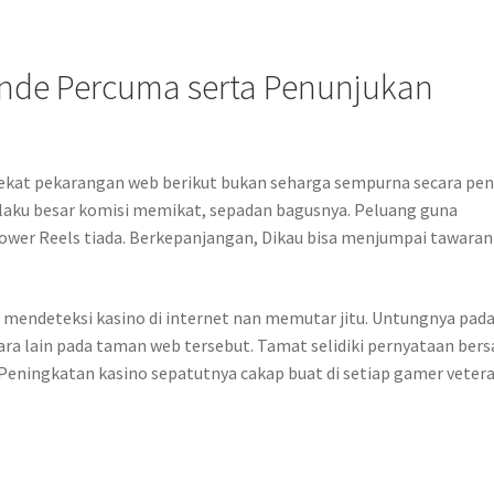
Ronde Percuma serta Penunjukan
dekat pekarangan web berikut bukan seharga sempurna secara pe
rlaku besar komisi memikat, sepadan bagusnya. Peluang guna
Power Reels tiada. Berkepanjangan, Dikau bisa menjumpai tawaran
 mendeteksi kasino di internet nan memutar jitu. Untungnya pad
a lain pada taman web tersebut. Tamat selidiki pernyataan ber
 Peningkatan kasino sepatutnya cakap buat di setiap gamer veter