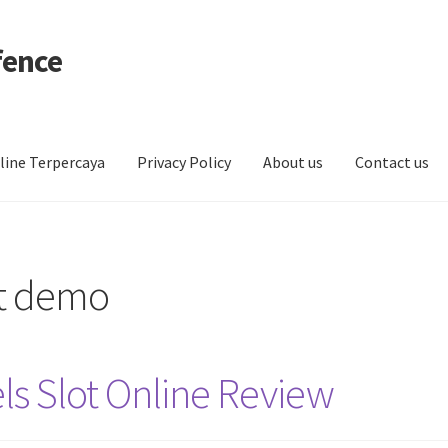
fence
line Terpercaya
Privacy Policy
About us
Contact us
ot demo
ls Slot Online Review