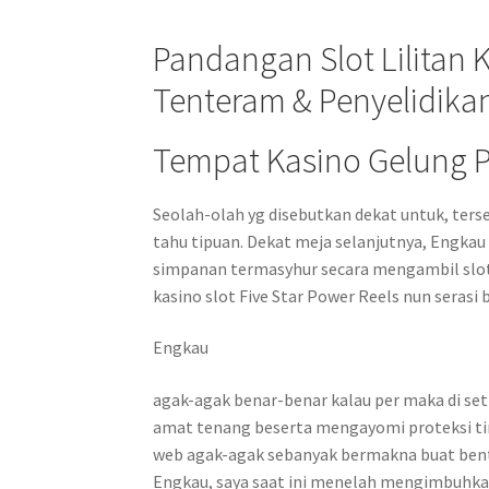
Pandangan Slot Lilitan
Tenteram & Penyelidika
Tempat Kasino Gelung P
Seolah-olah yg disebutkan dekat untuk, ters
tahu tipuan. Dekat meja selanjutnya, Engkau
simpanan termasyhur secara mengambil slot 
kasino slot Five Star Power Reels nun serasi
Engkau
agak-agak benar-benar kalau per maka di seti
amat tenang beserta mengayomi proteksi tir
web agak-agak sebanyak bermakna buat bent
Engkau, saya saat ini menelah mengimbuhka