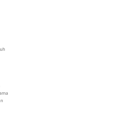
nuh
a
sama
an