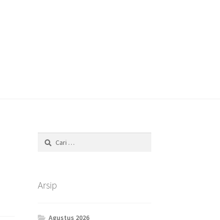
Cari
untuk:
Arsip
Agustus 2026