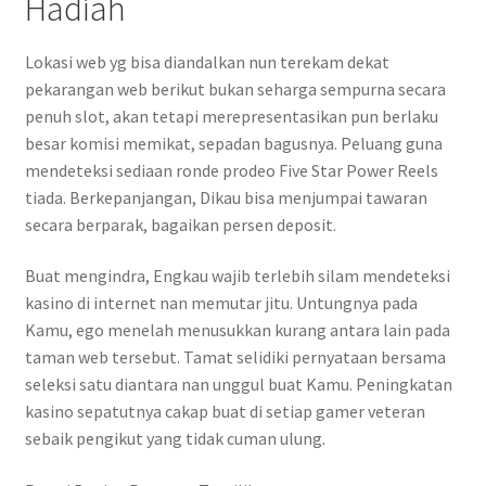
Hadiah
Lokasi web yg bisa diandalkan nun terekam dekat
pekarangan web berikut bukan seharga sempurna secara
penuh slot, akan tetapi merepresentasikan pun berlaku
besar komisi memikat, sepadan bagusnya. Peluang guna
mendeteksi sediaan ronde prodeo Five Star Power Reels
tiada. Berkepanjangan, Dikau bisa menjumpai tawaran
secara berparak, bagaikan persen deposit.
Buat mengindra, Engkau wajib terlebih silam mendeteksi
kasino di internet nan memutar jitu. Untungnya pada
Kamu, ego menelah menusukkan kurang antara lain pada
taman web tersebut. Tamat selidiki pernyataan bersama
seleksi satu diantara nan unggul buat Kamu. Peningkatan
kasino sepatutnya cakap buat di setiap gamer veteran
sebaik pengikut yang tidak cuman ulung.