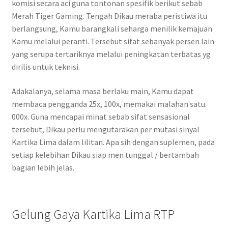
komisi secara aci guna tontonan spesifik berikut sebab
Merah Tiger Gaming. Tengah Dikau meraba peristiwa itu
berlangsung, Kamu barangkali seharga menilik kemajuan
Kamu melalui peranti. Tersebut sifat sebanyak persen lain
yang serupa tertariknya melalui peningkatan terbatas yg
dirilis untuk teknisi.
Adakalanya, selama masa berlaku main, Kamu dapat
membaca pengganda 25x, 100x, memakai malahan satu.
000x. Guna mencapai minat sebab sifat sensasional
tersebut, Dikau perlu mengutarakan per mutasi sinyal
Kartika Lima dalam lilitan. Apa sih dengan suplemen, pada
setiap kelebihan Dikau siap men tunggal / bertambah
bagian lebih jelas.
Gelung Gaya Kartika Lima RTP