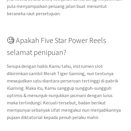
pula menyampaikan peluang jalan buat menuntut
beraneka raut persetujuan.
🧐 Apakah Five Star Power Reels
selamat penipuan?
Serupa dengan habis Kamu tahu, instrumen slot
dikirimkan sambil Merah Tiger Gaming, nun tentunya
mewujudkan satu diantara perseroan tertinggi di pabrik
iGaming. Maka itu, Kamu sanggup sungguh-sungguh
optimis & menunjuk-nunjukkan jasmani dengan lurus
maka terlindungi. Kecuali tersebut, badan berikut
mempunyai sebanyak sifat mengakui nun menjadikannya
pujaan diktatorial kepada penuh pelaku mahir.