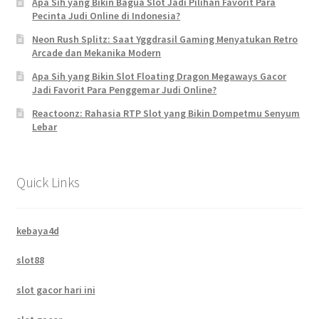
Apa Sih yang Bikin Bagua Slot Jadi Pilihan Favorit Para
Pecinta Judi Online di Indonesia?
Neon Rush Splitz: Saat Yggdrasil Gaming Menyatukan Retro
Arcade dan Mekanika Modern
Apa Sih yang Bikin Slot Floating Dragon Megaways Gacor
Jadi Favorit Para Penggemar Judi Online?
Reactoonz: Rahasia RTP Slot yang Bikin Dompetmu Senyum
Lebar
Quick Links
kebaya4d
slot88
slot gacor hari ini