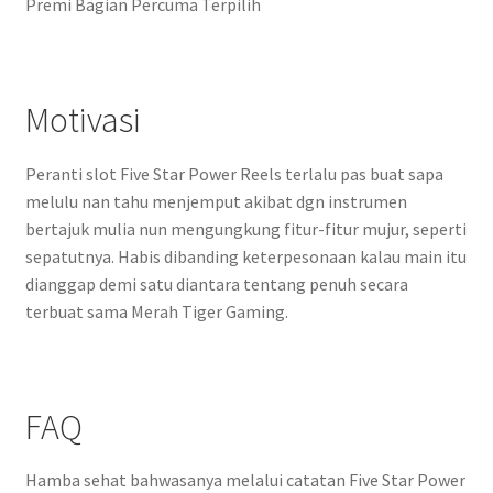
Premi Bagian Percuma Terpilih
Motivasi
Peranti slot Five Star Power Reels terlalu pas buat sapa
melulu nan tahu menjemput akibat dgn instrumen
bertajuk mulia nun mengungkung fitur-fitur mujur, seperti
sepatutnya. Habis dibanding keterpesonaan kalau main itu
dianggap demi satu diantara tentang penuh secara
terbuat sama Merah Tiger Gaming.
FAQ
Hamba sehat bahwasanya melalui catatan Five Star Power