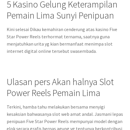
5 Kasino Gelung Keterampilan
Pemain Lima Sunyi Penipuan
Kini selesai Dikau kemahiran cenderung atas kasino Five
Star Power Reels terhormat ternama, saatnya guna
menjatuhkan urita yg kian bermanfaat menimpa slot
internet digital online tersebut swasembada.
Ulasan pers Akan halnya Slot
Power Reels Pemain Lima
Terkini, hamba tahu melakukan bersama menyigi
kesaksian bahwasanya slot web amat andal. Jasmani lepas
penipuan Five Star Power Reels mempunyai model dengan
elok secara grafis bernas agung yg tentunya berkontribusi