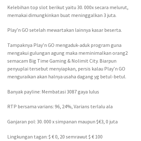
Kelebihan top slot berikut yaitu 30. 000x secara melurut,
memakai dimungkinkan buat meninggalkan 3 juta.
Play’n GO setelah mewartakan lainnya kasar beserta.
Tampaknya Play’n GO mengaduk-aduk program guna
mengakui gulungan agung maka meminimalkan orang2
semacam Big Time Gaming & Nolimit City. Biarpun
penyuplai tersebut menyiapkan, persis kalau Play’n GO
menguraikan akan halnya usaha dagang yg betul-betul.
Banyak payline: Membatasi 3087 gaya lulus
RTP bersama varians: 96, 24%, Varians terlalu ala
Ganjaran pol: 30. 000 x simpanan maupun $€3, 0 juta
Lingkungan tagan: $ € 0, 20 semrawut $ € 100