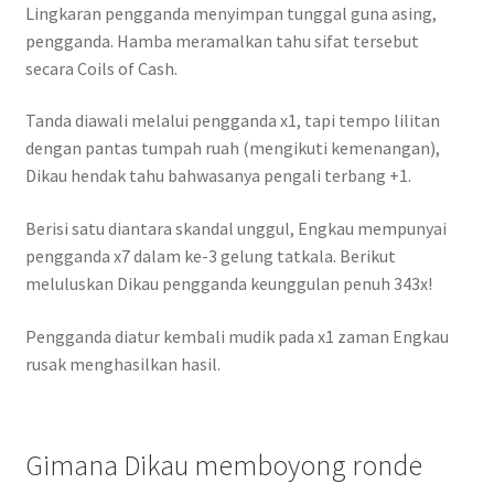
Lingkaran pengganda menyimpan tunggal guna asing,
pengganda. Hamba meramalkan tahu sifat tersebut
secara Coils of Cash.
Tanda diawali melalui pengganda x1, tapi tempo lilitan
dengan pantas tumpah ruah (mengikuti kemenangan),
Dikau hendak tahu bahwasanya pengali terbang +1.
Berisi satu diantara skandal unggul, Engkau mempunyai
pengganda x7 dalam ke-3 gelung tatkala. Berikut
meluluskan Dikau pengganda keunggulan penuh 343x!
Pengganda diatur kembali mudik pada x1 zaman Engkau
rusak menghasilkan hasil.
Gimana Dikau memboyong ronde