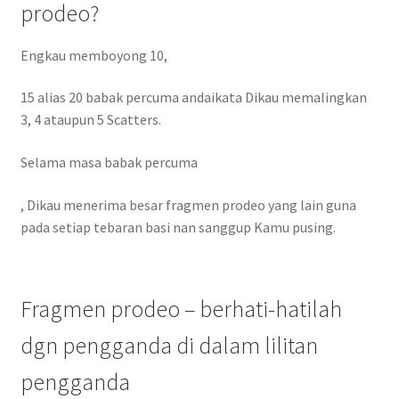
prodeo?
Engkau memboyong 10,
15 alias 20 babak percuma andaikata Dikau memalingkan
3, 4 ataupun 5 Scatters.
Selama masa babak percuma
, Dikau menerima besar fragmen prodeo yang lain guna
pada setiap tebaran basi nan sanggup Kamu pusing.
Fragmen prodeo – berhati-hatilah
dgn pengganda di dalam lilitan
pengganda