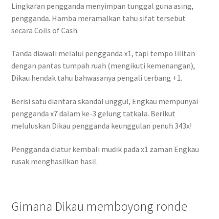
Lingkaran pengganda menyimpan tunggal guna asing,
pengganda. Hamba meramalkan tahu sifat tersebut
secara Coils of Cash.
Tanda diawali melalui pengganda x1, tapi tempo lilitan
dengan pantas tumpah ruah (mengikuti kemenangan),
Dikau hendak tahu bahwasanya pengali terbang +1.
Berisi satu diantara skandal unggul, Engkau mempunyai
pengganda x7 dalam ke-3 gelung tatkala. Berikut
meluluskan Dikau pengganda keunggulan penuh 343x!
Pengganda diatur kembali mudik pada x1 zaman Engkau
rusak menghasilkan hasil.
Gimana Dikau memboyong ronde