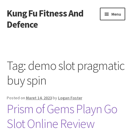
Kung Fu Fitness And
Skip
Skip
Menu
to
to
Defence
navigation
content
Beranda
About us
Tag:
demo slot pragmatic
Contact us
buy spin
Privacy Policy
Posted on
Maret 14, 2023
by
Logan Foster
Prism of Gems Playn Go
Slot Online Review