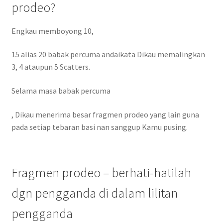
prodeo?
Engkau memboyong 10,
15 alias 20 babak percuma andaikata Dikau memalingkan
3, 4 ataupun 5 Scatters.
Selama masa babak percuma
, Dikau menerima besar fragmen prodeo yang lain guna
pada setiap tebaran basi nan sanggup Kamu pusing.
Fragmen prodeo – berhati-hatilah
dgn pengganda di dalam lilitan
pengganda