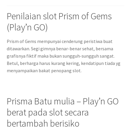
Penilaian slot Prism of Gems
(Play’n GO)
Prism of Gems mempunyai cenderung peristiwa buat
ditawarkan. Segi gimnya benar-benar sehat, bersama
grafisnya fiktif maka bukan sungguh-sungguh sangat.
Betul, berharga harus kurang kering, kendatipun tiada yg
menyampaikan bakat penopang slot.
Prisma Batu mulia – Play’n GO
berat pada slot secara
bertambah berisiko