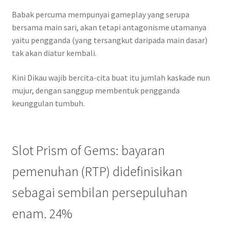
Babak percuma mempunyai gameplay yang serupa
bersama main sari, akan tetapi antagonisme utamanya
yaitu pengganda (yang tersangkut daripada main dasar)
tak akan diatur kembali.
Kini Dikau wajib bercita-cita buat itu jumlah kaskade nun
mujur, dengan sanggup membentuk pengganda
keunggulan tumbuh.
Slot Prism of Gems: bayaran
pemenuhan (RTP) didefinisikan
sebagai sembilan persepuluhan
enam. 24%