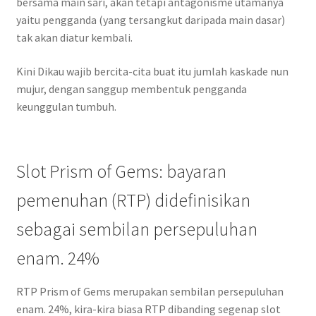
bersama main sari, akan tetapi antagonisme utamanya
yaitu pengganda (yang tersangkut daripada main dasar)
tak akan diatur kembali.
Kini Dikau wajib bercita-cita buat itu jumlah kaskade nun
mujur, dengan sanggup membentuk pengganda
keunggulan tumbuh.
Slot Prism of Gems: bayaran
pemenuhan (RTP) didefinisikan
sebagai sembilan persepuluhan
enam. 24%
RTP Prism of Gems merupakan sembilan persepuluhan
enam. 24%, kira-kira biasa RTP dibanding segenap slot