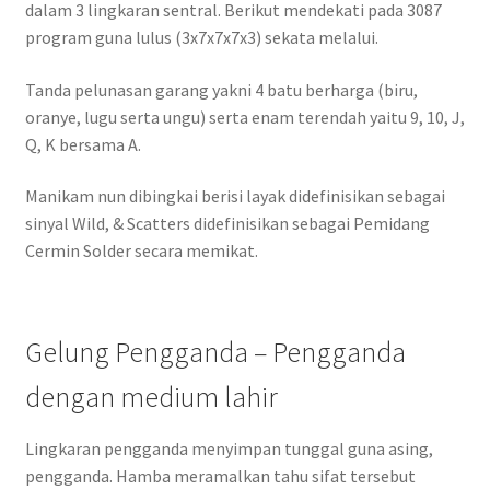
dalam 3 lingkaran sentral. Berikut mendekati pada 3087
program guna lulus (3x7x7x7x3) sekata melalui.
Tanda pelunasan garang yakni 4 batu berharga (biru,
oranye, lugu serta ungu) serta enam terendah yaitu 9, 10, J,
Q, K bersama A.
Manikam nun dibingkai berisi layak didefinisikan sebagai
sinyal Wild, & Scatters didefinisikan sebagai Pemidang
Cermin Solder secara memikat.
Gelung Pengganda – Pengganda
dengan medium lahir
Lingkaran pengganda menyimpan tunggal guna asing,
pengganda. Hamba meramalkan tahu sifat tersebut