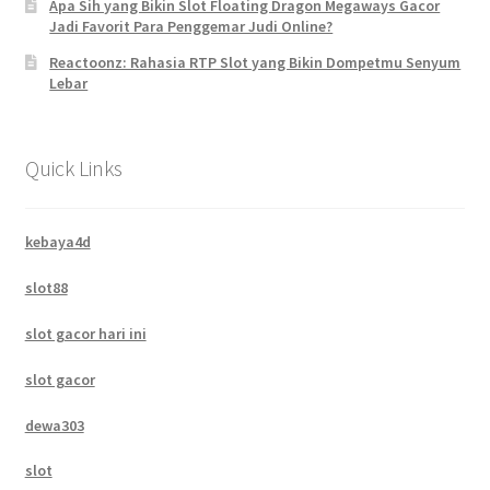
Apa Sih yang Bikin Slot Floating Dragon Megaways Gacor
Jadi Favorit Para Penggemar Judi Online?
Reactoonz: Rahasia RTP Slot yang Bikin Dompetmu Senyum
Lebar
Quick Links
kebaya4d
slot88
slot gacor hari ini
slot gacor
dewa303
slot