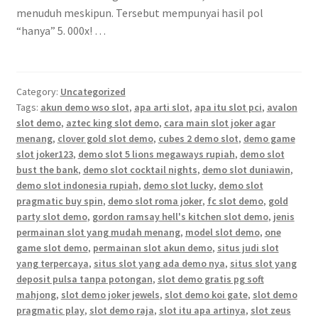
menuduh meskipun. Tersebut mempunyai hasil pol
“hanya” 5. 000x! …
Category:
Uncategorized
Tags:
akun demo wso slot
,
apa arti slot
,
apa itu slot pci
,
avalon
slot demo
,
aztec king slot demo
,
cara main slot joker agar
menang
,
clover gold slot demo
,
cubes 2 demo slot
,
demo game
slot joker123
,
demo slot 5 lions megaways rupiah
,
demo slot
bust the bank
,
demo slot cocktail nights
,
demo slot duniawin
,
demo slot indonesia rupiah
,
demo slot lucky
,
demo slot
pragmatic buy spin
,
demo slot roma joker
,
fc slot demo
,
gold
party slot demo
,
gordon ramsay hell's kitchen slot demo
,
jenis
permainan slot yang mudah menang
,
model slot demo
,
one
game slot demo
,
permainan slot akun demo
,
situs judi slot
yang terpercaya
,
situs slot yang ada demo nya
,
situs slot yang
deposit pulsa tanpa potongan
,
slot demo gratis pg soft
mahjong
,
slot demo joker jewels
,
slot demo koi gate
,
slot demo
pragmatic play
,
slot demo raja
,
slot itu apa artinya
,
slot zeus