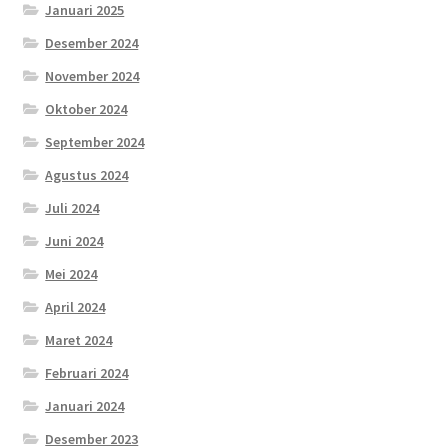
Januari 2025
Desember 2024
November 2024
Oktober 2024
September 2024
Agustus 2024
Juli 2024
Juni 2024
Mei 2024
April 2024
Maret 2024
Februari 2024
Januari 2024
Desember 2023