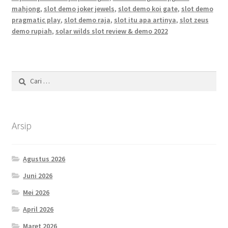
mahjong
,
slot demo joker jewels
,
slot demo koi gate
,
slot demo
pragmatic play
,
slot demo raja
,
slot itu apa artinya
,
slot zeus
demo rupiah
,
solar wilds slot review & demo 2022
Cari
untuk:
Arsip
Agustus 2026
Juni 2026
Mei 2026
April 2026
Maret 2026