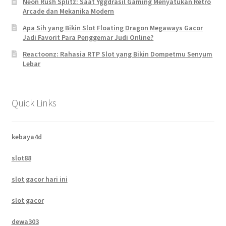
Neon Rush Splitz: Saat Yggdrasil Gaming Menyatukan Retro
Arcade dan Mekanika Modern
Apa Sih yang Bikin Slot Floating Dragon Megaways Gacor
Jadi Favorit Para Penggemar Judi Online?
Reactoonz: Rahasia RTP Slot yang Bikin Dompetmu Senyum
Lebar
Quick Links
kebaya4d
slot88
slot gacor hari ini
slot gacor
dewa303