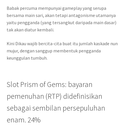
Babak percuma mempunyai gameplay yang serupa
bersama main sari, akan tetapi antagonisme utamanya
yaitu pengganda (yang tersangkut daripada main dasar)
tak akan diatur kembali.
Kini Dikau wajib bercita-cita buat itu jumlah kaskade nun
mujur, dengan sanggup membentuk pengganda
keunggulan tumbuh.
Slot Prism of Gems: bayaran
pemenuhan (RTP) didefinisikan
sebagai sembilan persepuluhan
enam. 24%