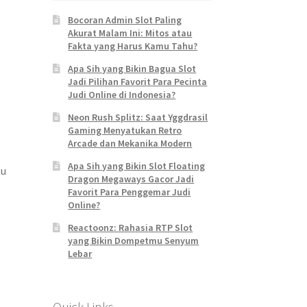
Bocoran Admin Slot Paling
Akurat Malam Ini: Mitos atau
Fakta yang Harus Kamu Tahu?
Apa Sih yang Bikin Bagua Slot
Jadi Pilihan Favorit Para Pecinta
Judi Online di Indonesia?
Neon Rush Splitz: Saat Yggdrasil
Gaming Menyatukan Retro
Arcade dan Mekanika Modern
Apa Sih yang Bikin Slot Floating
tu
Dragon Megaways Gacor Jadi
Favorit Para Penggemar Judi
Online?
Reactoonz: Rahasia RTP Slot
yang Bikin Dompetmu Senyum
Lebar
Quick Links