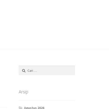
Cari
untuk:
Arsip
Agustus 2026