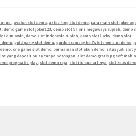
lot pci
,
avalon slot demo
,
aztec king slot demo
,
cara main slot joker ag
t
,
demo game slot joker123
,
demo slot 5 lions megaways rupiah
,
demo s
lot duniawin
,
demo slot indonesia rupiah
,
demo slot lucky
,
demo slot
ot demo
,
gold party slot demo
,
gordon ramsay hell's kitchen slot demo
,
j
t demo
,
one game slot demo
,
permainan slot akun demo
,
situs judi slot 
slot yang deposit pulsa tanpa potongan
,
slot demo gratis pg soft mahj
demo pragmatic play
,
slot demo raja
,
slot itu apa artinya
,
slot zeus dem