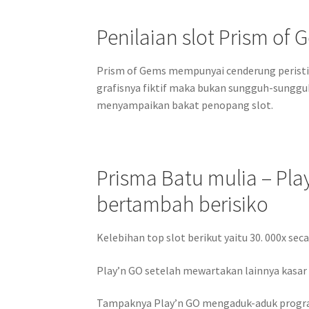
Penilaian slot Prism of 
Prism of Gems mempunyai cenderung peristi
grafisnya fiktif maka bukan sungguh-sungguh
menyampaikan bakat penopang slot.
Prisma Batu mulia – Pla
bertambah berisiko
Kelebihan top slot berikut yaitu 30. 000x s
Play’n GO setelah mewartakan lainnya kasar 
Tampaknya Play’n GO mengaduk-aduk progr