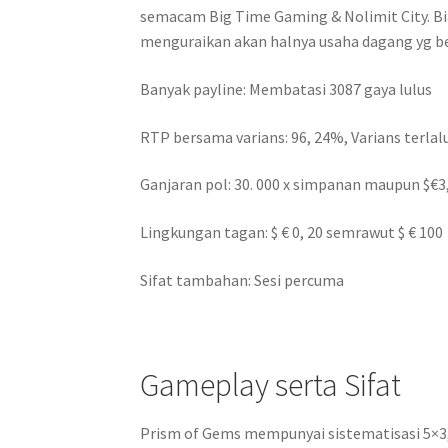
semacam Big Time Gaming & Nolimit City. Bi
menguraikan akan halnya usaha dagang yg be
Banyak payline: Membatasi 3087 gaya lulus
RTP bersama varians: 96, 24%, Varians terlalu
Ganjaran pol: 30. 000 x simpanan maupun $€3,
Lingkungan tagan: $ € 0, 20 semrawut $ € 100
Sifat tambahan: Sesi percuma
Gameplay serta Sifat
Prism of Gems mempunyai sistematisasi 5×3,