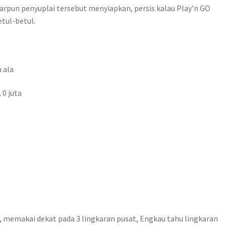
arpun penyuplai tersebut menyiapkan, persis kalau Play’n GO
tul-betul.
 ala
 0 juta
 memakai dekat pada 3 lingkaran pusat, Engkau tahu lingkaran