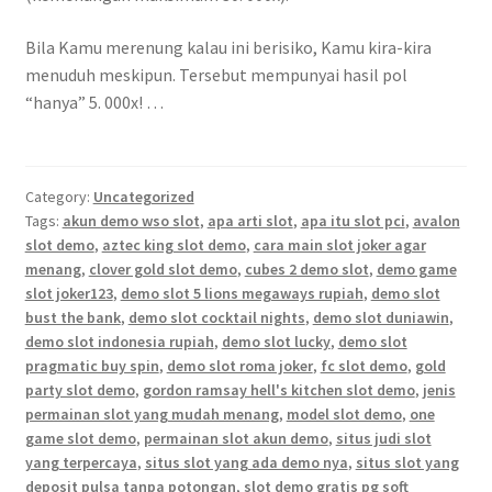
Bila Kamu merenung kalau ini berisiko, Kamu kira-kira
menuduh meskipun. Tersebut mempunyai hasil pol
“hanya” 5. 000x! …
Category:
Uncategorized
Tags:
akun demo wso slot
,
apa arti slot
,
apa itu slot pci
,
avalon
slot demo
,
aztec king slot demo
,
cara main slot joker agar
menang
,
clover gold slot demo
,
cubes 2 demo slot
,
demo game
slot joker123
,
demo slot 5 lions megaways rupiah
,
demo slot
bust the bank
,
demo slot cocktail nights
,
demo slot duniawin
,
demo slot indonesia rupiah
,
demo slot lucky
,
demo slot
pragmatic buy spin
,
demo slot roma joker
,
fc slot demo
,
gold
party slot demo
,
gordon ramsay hell's kitchen slot demo
,
jenis
permainan slot yang mudah menang
,
model slot demo
,
one
game slot demo
,
permainan slot akun demo
,
situs judi slot
yang terpercaya
,
situs slot yang ada demo nya
,
situs slot yang
deposit pulsa tanpa potongan
,
slot demo gratis pg soft