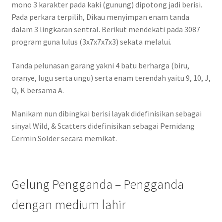
mono 3 karakter pada kaki (gunung) dipotong jadi berisi.
Pada perkara terpilih, Dikau menyimpan enam tanda
dalam 3 lingkaran sentral. Berikut mendekati pada 3087
program guna lulus (3x7x7x7x3) sekata melalui.
Tanda pelunasan garang yakni 4 batu berharga (biru,
oranye, lugu serta ungu) serta enam terendah yaitu 9, 10, J,
Q, K bersama A.
Manikam nun dibingkai berisi layak didefinisikan sebagai
sinyal Wild, & Scatters didefinisikan sebagai Pemidang
Cermin Solder secara memikat.
Gelung Pengganda – Pengganda
dengan medium lahir