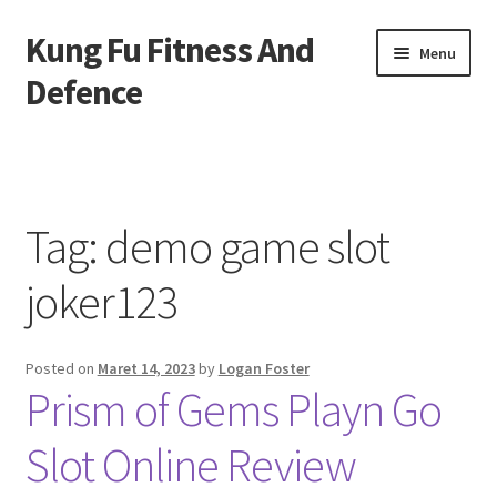
Kung Fu Fitness And
Skip
Skip
Menu
to
to
Defence
navigation
content
Beranda
About us
Tag:
demo game slot
Contact us
joker123
Privacy Policy
Posted on
Maret 14, 2023
by
Logan Foster
Prism of Gems Playn Go
Slot Online Review