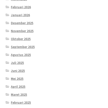
Februari 2026
Januari 2026
Desember 2025
November 2025
Oktober 2025
September 2025
Agustus 2025
Juli 2025
Juni 2025
Mei 2025
April 2025
Maret 2025
Februari 2025