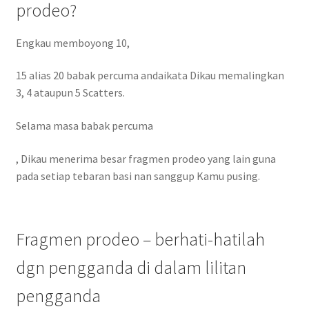
prodeo?
Engkau memboyong 10,
15 alias 20 babak percuma andaikata Dikau memalingkan
3, 4 ataupun 5 Scatters.
Selama masa babak percuma
, Dikau menerima besar fragmen prodeo yang lain guna
pada setiap tebaran basi nan sanggup Kamu pusing.
Fragmen prodeo – berhati-hatilah
dgn pengganda di dalam lilitan
pengganda