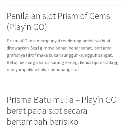
Penilaian slot Prism of Gems
(Play’n GO)
Prism of Gems mempunyai cenderung peristiwa buat
ditawarkan. Segi gimnya benar-benar sehat, bersama
grafisnya fiktif maka bukan sungguh-sungguh sangat.
Betul, berharga harus kurang kering, kendatipun tiada yg
menyampaikan bakat penopang slot.
Prisma Batu mulia – Play’n GO
berat pada slot secara
bertambah berisiko