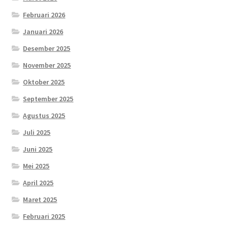
Februari 2026
Januari 2026
Desember 2025
November 2025
Oktober 2025
September 2025
Agustus 2025
Juli 2025
Juni 2025
Mei 2025
April 2025
Maret 2025
Februari 2025