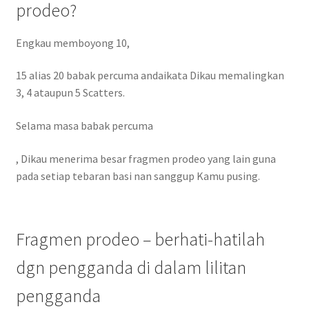
prodeo?
Engkau memboyong 10,
15 alias 20 babak percuma andaikata Dikau memalingkan
3, 4 ataupun 5 Scatters.
Selama masa babak percuma
, Dikau menerima besar fragmen prodeo yang lain guna
pada setiap tebaran basi nan sanggup Kamu pusing.
Fragmen prodeo – berhati-hatilah
dgn pengganda di dalam lilitan
pengganda