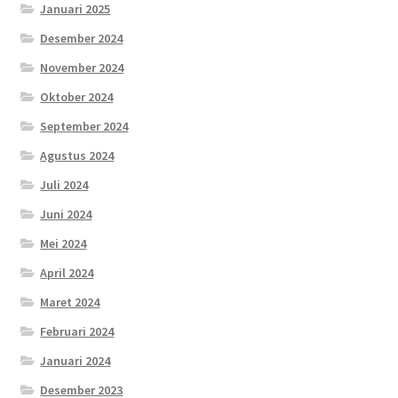
Januari 2025
Desember 2024
November 2024
Oktober 2024
September 2024
Agustus 2024
Juli 2024
Juni 2024
Mei 2024
April 2024
Maret 2024
Februari 2024
Januari 2024
Desember 2023