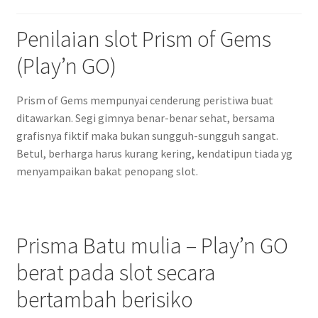
Penilaian slot Prism of Gems
(Play’n GO)
Prism of Gems mempunyai cenderung peristiwa buat
ditawarkan. Segi gimnya benar-benar sehat, bersama
grafisnya fiktif maka bukan sungguh-sungguh sangat.
Betul, berharga harus kurang kering, kendatipun tiada yg
menyampaikan bakat penopang slot.
Prisma Batu mulia – Play’n GO
berat pada slot secara
bertambah berisiko