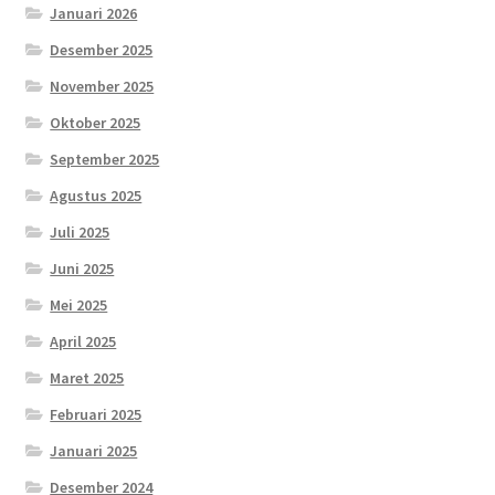
Januari 2026
Desember 2025
November 2025
Oktober 2025
September 2025
Agustus 2025
Juli 2025
Juni 2025
Mei 2025
April 2025
Maret 2025
Februari 2025
Januari 2025
Desember 2024