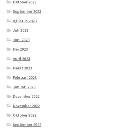
Oktober 2023
September 2023
Agustus 2023
Juli 2023
Juni 2023
Mei 2023
April 2023
Maret 2023
Februari 2023
Januari 2023
Desember 2022
November 2022
Oktober 2022
September 2022