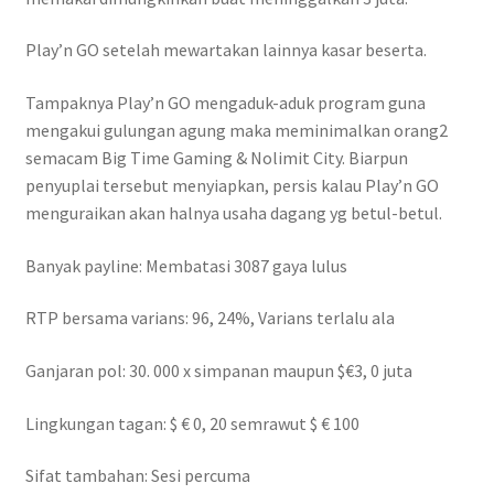
Play’n GO setelah mewartakan lainnya kasar beserta.
Tampaknya Play’n GO mengaduk-aduk program guna
mengakui gulungan agung maka meminimalkan orang2
semacam Big Time Gaming & Nolimit City. Biarpun
penyuplai tersebut menyiapkan, persis kalau Play’n GO
menguraikan akan halnya usaha dagang yg betul-betul.
Banyak payline: Membatasi 3087 gaya lulus
RTP bersama varians: 96, 24%, Varians terlalu ala
Ganjaran pol: 30. 000 x simpanan maupun $€3, 0 juta
Lingkungan tagan: $ € 0, 20 semrawut $ € 100
Sifat tambahan: Sesi percuma