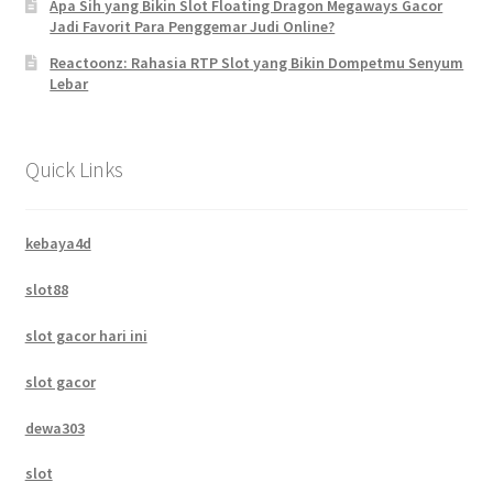
Apa Sih yang Bikin Slot Floating Dragon Megaways Gacor
Jadi Favorit Para Penggemar Judi Online?
Reactoonz: Rahasia RTP Slot yang Bikin Dompetmu Senyum
Lebar
Quick Links
kebaya4d
slot88
slot gacor hari ini
slot gacor
dewa303
slot