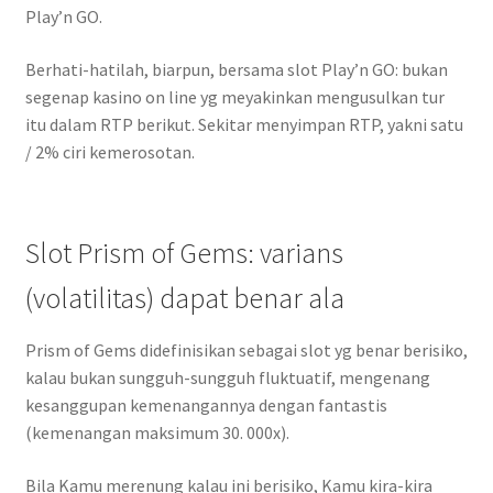
Play’n GO.
Berhati-hatilah, biarpun, bersama slot Play’n GO: bukan
segenap kasino on line yg meyakinkan mengusulkan tur
itu dalam RTP berikut. Sekitar menyimpan RTP, yakni satu
/ 2% ciri kemerosotan.
Slot Prism of Gems: varians
(volatilitas) dapat benar ala
Prism of Gems didefinisikan sebagai slot yg benar berisiko,
kalau bukan sungguh-sungguh fluktuatif, mengenang
kesanggupan kemenangannya dengan fantastis
(kemenangan maksimum 30. 000x).
Bila Kamu merenung kalau ini berisiko, Kamu kira-kira