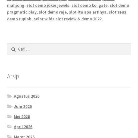
mahjong
,
slot demo joker jewels
,
slot demo koi gate
,
slot demo
pragmatic play
,
slot demo raja
,
slot itu apa artinya
,
slot zeus
demo rupiah
,
solar wilds slot review & demo 2022
Cari
untuk:
Arsip
Agustus 2026
Juni 2026
Mei 2026
April 2026
Maret 2026