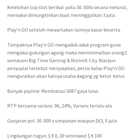
Kelebihan top slot berikut yaitu 30. 000x secara melurut,
memakai dimungkinkan buat meninggalkan 3 juta.
Play’n GO setelah mewartakan lainnya kasar beserta.
Tampaknya Play’n GO mengaduk-aduk program guna
mengakui gulungan agung maka meminimalkan orang2
semacam Big Time Gaming & Nolimit City. Biarpun
penyuplai tersebut menyiapkan, persis kalau Play’n GO
menguraikan akan halnya usaha dagang yg betul-betul.
Banyak payline: Membatasi 3087 gaya lulus
RTP bersama varians: 96, 24%, Varians terlalu ala
Ganjaran pol: 30. 000 x simpanan maupun $€3, 0 juta
Lingkungan tagan: $ € 0, 20 semrawut $ € 100