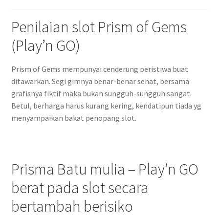
Penilaian slot Prism of Gems
(Play’n GO)
Prism of Gems mempunyai cenderung peristiwa buat
ditawarkan. Segi gimnya benar-benar sehat, bersama
grafisnya fiktif maka bukan sungguh-sungguh sangat.
Betul, berharga harus kurang kering, kendatipun tiada yg
menyampaikan bakat penopang slot.
Prisma Batu mulia – Play’n GO
berat pada slot secara
bertambah berisiko