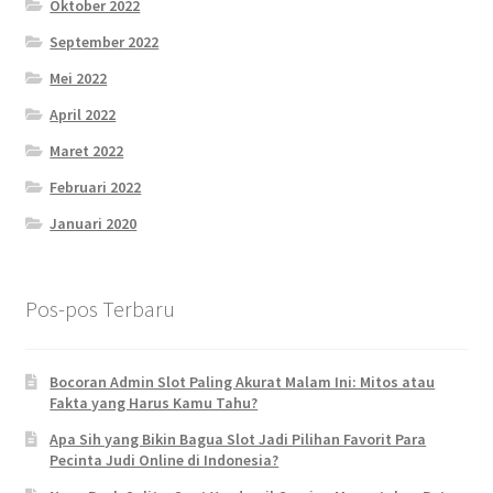
Oktober 2022
September 2022
Mei 2022
April 2022
Maret 2022
Februari 2022
Januari 2020
Pos-pos Terbaru
Bocoran Admin Slot Paling Akurat Malam Ini: Mitos atau
Fakta yang Harus Kamu Tahu?
Apa Sih yang Bikin Bagua Slot Jadi Pilihan Favorit Para
Pecinta Judi Online di Indonesia?