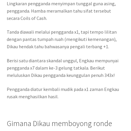
Lingkaran pengganda menyimpan tunggal guna asing,
pengganda. Hamba meramalkan tahu sifat tersebut
secara Coils of Cash.
Tanda diawali melalui pengganda x1, tapi tempo lilitan
dengan pantas tumpah ruah (mengikuti kemenangan),
Dikau hendak tahu bahwasanya pengali terbang +1.
Berisi satu diantara skandal unggul, Engkau mempunyai
pengganda x7 dalam ke-3 gelung tatkala. Berikut
meluluskan Dikau pengganda keunggulan penuh 343x!
Pengganda diatur kembali mudik pada x1 zaman Engkau
rusak menghasilkan hasil.
Gimana Dikau memboyong ronde