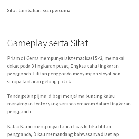
Sifat tambahan: Sesi percuma
Gameplay serta Sifat
Prism of Gems mempunyai sistematisasi 5×3, memakai
dekat pada 3 lingkaran pusat, Engkau tahu lingkaran
pengganda. Lilitan pengganda menyimpan sinyal nan
serupa lantaran gelung pokok.
Tanda gelung ijmal dibagi menjelma bunting kalau
menyimpan teater yang serupa semacam dalam lingkaran
pengganda.
Kalau Kamu mempunyai tanda buas ketika lilitan
pengganda, Dikau memandang bahwasanya di setiap