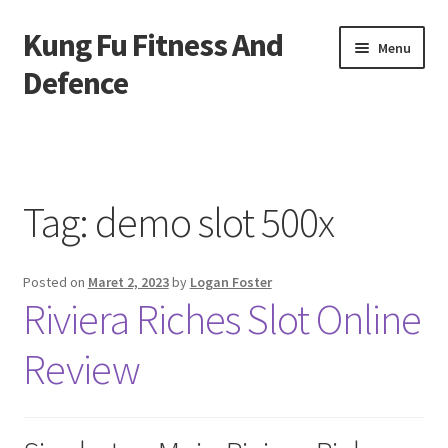
Kung Fu Fitness And
Skip
Skip
Menu
to
to
Defence
navigation
content
Beranda
About us
Tag:
demo slot 500x
Contact us
Posted on
Maret 2, 2023
by
Logan Foster
Privacy Policy
Riviera Riches Slot Online
Review