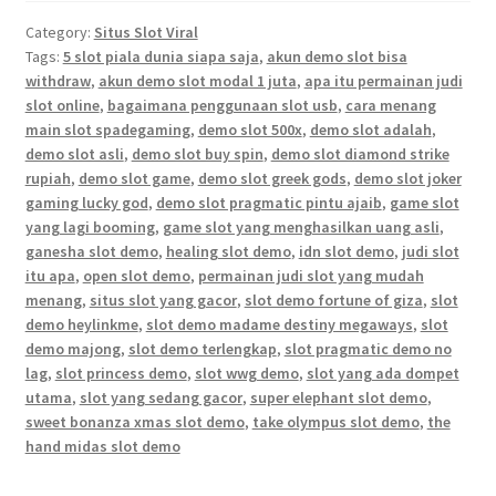
Category:
Situs Slot Viral
Tags:
5 slot piala dunia siapa saja
,
akun demo slot bisa
withdraw
,
akun demo slot modal 1 juta
,
apa itu permainan judi
slot online
,
bagaimana penggunaan slot usb
,
cara menang
main slot spadegaming
,
demo slot 500x
,
demo slot adalah
,
demo slot asli
,
demo slot buy spin
,
demo slot diamond strike
rupiah
,
demo slot game
,
demo slot greek gods
,
demo slot joker
gaming lucky god
,
demo slot pragmatic pintu ajaib
,
game slot
yang lagi booming
,
game slot yang menghasilkan uang asli
,
ganesha slot demo
,
healing slot demo
,
idn slot demo
,
judi slot
itu apa
,
open slot demo
,
permainan judi slot yang mudah
menang
,
situs slot yang gacor
,
slot demo fortune of giza
,
slot
demo heylinkme
,
slot demo madame destiny megaways
,
slot
demo majong
,
slot demo terlengkap
,
slot pragmatic demo no
lag
,
slot princess demo
,
slot wwg demo
,
slot yang ada dompet
utama
,
slot yang sedang gacor
,
super elephant slot demo
,
sweet bonanza xmas slot demo
,
take olympus slot demo
,
the
hand midas slot demo