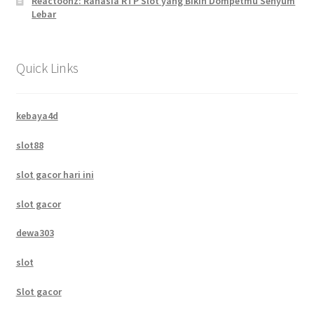
Reactoonz: Rahasia RTP Slot yang Bikin Dompetmu Senyum
Lebar
Quick Links
kebaya4d
slot88
slot gacor hari ini
slot gacor
dewa303
slot
Slot gacor