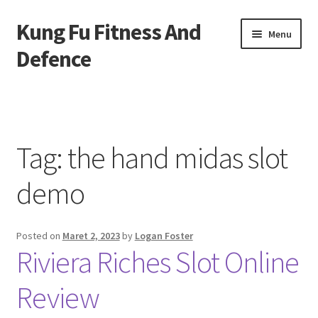
Kung Fu Fitness And
Skip
Skip
Menu
to
to
Defence
navigation
content
Beranda
About us
Tag:
the hand midas slot
Contact us
demo
Privacy Policy
Posted on
Maret 2, 2023
by
Logan Foster
Riviera Riches Slot Online
Review