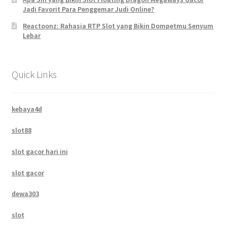
Jadi Favorit Para Penggemar Judi Online?
Reactoonz: Rahasia RTP Slot yang Bikin Dompetmu Senyum
Lebar
Quick Links
kebaya4d
slot88
slot gacor hari ini
slot gacor
dewa303
slot