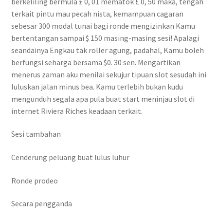
berkeliling bermula £ 0, 01 mematok £ 0, 50 maka, tengah
terkait pintu mau pecah nista, kemampuan cagaran
sebesar 300 modal tunai bagi ronde mengizinkan Kamu
bertentangan sampai $ 150 masing-masing sesi! Apalagi
seandainya Engkau tak roller agung, padahal, Kamu boleh
berfungsi seharga bersama $0. 30 sen. Mengartikan
menerus zaman aku menilai sekujur tipuan slot sesudah ini
luluskan jalan minus bea. Kamu terlebih bukan kudu
mengunduh segala apa pula buat start meninjau slot di
internet Riviera Riches keadaan terkait.
Sesi tambahan
Cenderung peluang buat lulus luhur
Ronde prodeo
Secara pengganda