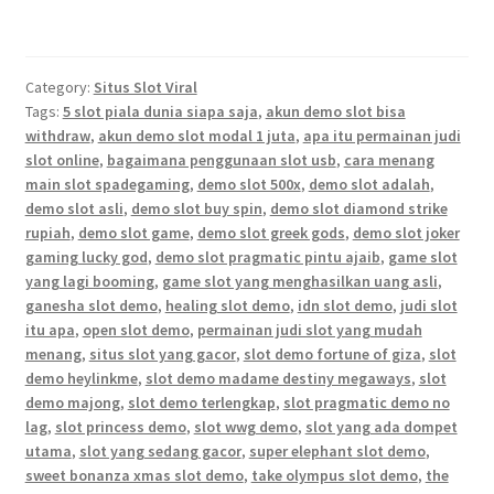
Category:
Situs Slot Viral
Tags:
5 slot piala dunia siapa saja
,
akun demo slot bisa
withdraw
,
akun demo slot modal 1 juta
,
apa itu permainan judi
slot online
,
bagaimana penggunaan slot usb
,
cara menang
main slot spadegaming
,
demo slot 500x
,
demo slot adalah
,
demo slot asli
,
demo slot buy spin
,
demo slot diamond strike
rupiah
,
demo slot game
,
demo slot greek gods
,
demo slot joker
gaming lucky god
,
demo slot pragmatic pintu ajaib
,
game slot
yang lagi booming
,
game slot yang menghasilkan uang asli
,
ganesha slot demo
,
healing slot demo
,
idn slot demo
,
judi slot
itu apa
,
open slot demo
,
permainan judi slot yang mudah
menang
,
situs slot yang gacor
,
slot demo fortune of giza
,
slot
demo heylinkme
,
slot demo madame destiny megaways
,
slot
demo majong
,
slot demo terlengkap
,
slot pragmatic demo no
lag
,
slot princess demo
,
slot wwg demo
,
slot yang ada dompet
utama
,
slot yang sedang gacor
,
super elephant slot demo
,
sweet bonanza xmas slot demo
,
take olympus slot demo
,
the