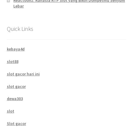
Reactoonz: Rahasia RTP Slot yang Bikin Dompetmu Senyum
Lebar
Quick Links
kebaya4d
slot88
slot gacor hari ini
slot gacor
dewa303
slot
Slot gacor