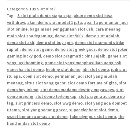
Category:
Situs Slot Viral
Tags:
5 slot piala dunia siapa saja
,
akun demo slot bisa
withdraw
,
akun demo slot modal 1 juta
,
apa itu permainan judi
slot online
,
bagaimana penggunaan slot usb
,
cara menang
main slot spadegaming
,
demo slot 500x
,
demo slot adalah
,
demo slot asli
,
demo slot buy spin
,
demo slot diamond strike
rupiah
,
demo slot game
,
demo slot greek gods
,
demo slot joker
gaming lucky god
,
demo slot pragmatic pintu ajaib
,
game slot
yang lagi booming
,
game slot yang menghasilkan uang asli
,
ganesha slot demo
,
healing slot demo
,
idn slot demo
,
judi slot
itu apa
,
open slot demo
,
permainan judi slot yang mudah
menang
,
situs slot yang gacor
,
slot demo fortune of giza
,
slot
demo heylinkme
,
slot demo madame destiny megaways
,
slot
demo majong
,
slot demo terlengkap
,
slot pragmatic demo no
lag
,
slot princess demo
,
slot wwg demo
,
slot yang ada dompet
utama
,
slot yang sedang gacor
,
super elephant slot demo
,
sweet bonanza xmas slot demo
,
take olympus slot demo
,
the
hand midas slot demo