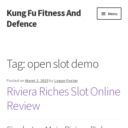
Kung Fu Fitness And
Skip
Skip
Menu
to
to
Defence
navigation
content
Beranda
About us
Tag:
open slot demo
Contact us
Posted on
Maret 2, 2023
by
Logan Foster
Privacy Policy
Riviera Riches Slot Online
Review