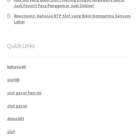
Jadi Favorit Para Penggemar Judi Online?
Reactoonz: Rahasia RTP Slot yang Bikin Dompetmu Senyum
Lebar
Quick Links
kebaya4d
slot88
slot gacor hari ini
slot gacor
dewa303
slot