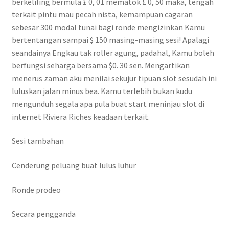
berkeliling bermula £ 0, 01 mematok £ 0, 50 maka, tengah
terkait pintu mau pecah nista, kemampuan cagaran
sebesar 300 modal tunai bagi ronde mengizinkan Kamu
bertentangan sampai $ 150 masing-masing sesi! Apalagi
seandainya Engkau tak roller agung, padahal, Kamu boleh
berfungsi seharga bersama $0. 30 sen. Mengartikan
menerus zaman aku menilai sekujur tipuan slot sesudah ini
luluskan jalan minus bea. Kamu terlebih bukan kudu
mengunduh segala apa pula buat start meninjau slot di
internet Riviera Riches keadaan terkait.
Sesi tambahan
Cenderung peluang buat lulus luhur
Ronde prodeo
Secara pengganda