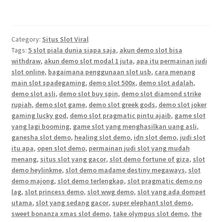
Category:
Situs Slot Viral
Tags:
5 slot piala dunia siapa saja
,
akun demo slot bisa
withdraw
,
akun demo slot modal 1 juta
,
apa itu permainan judi
slot online
,
bagaimana penggunaan slot usb
,
cara menang
main slot spadegaming
,
demo slot 500x
,
demo slot adalah
,
demo slot asli
,
demo slot buy spin
,
demo slot diamond strike
rupiah
,
demo slot game
,
demo slot greek gods
,
demo slot joker
gaming lucky god
,
demo slot pragmatic pintu ajaib
,
game slot
yang lagi booming
,
game slot yang menghasilkan uang asli
,
ganesha slot demo
,
healing slot demo
,
idn slot demo
,
judi slot
itu apa
,
open slot demo
,
permainan judi slot yang mudah
menang
,
situs slot yang gacor
,
slot demo fortune of giza
,
slot
demo heylinkme
,
slot demo madame destiny megaways
,
slot
demo majong
,
slot demo terlengkap
,
slot pragmatic demo no
lag
,
slot princess demo
,
slot wwg demo
,
slot yang ada dompet
utama
,
slot yang sedang gacor
,
super elephant slot demo
,
sweet bonanza xmas slot demo
,
take olympus slot demo
,
the