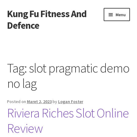
Kung Fu Fitness And
Skip
Skip
Menu
to
to
Defence
navigation
content
Beranda
About us
Tag:
slot pragmatic demo
Contact us
no lag
Privacy Policy
Posted on
Maret 2, 2023
by
Logan Foster
Riviera Riches Slot Online
Review