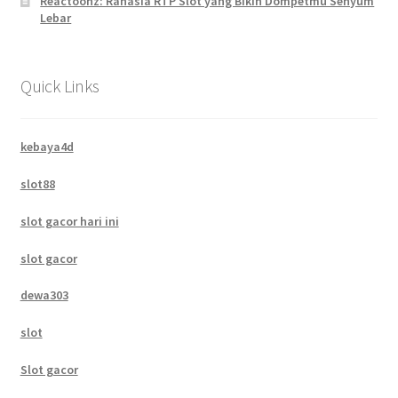
Reactoonz: Rahasia RTP Slot yang Bikin Dompetmu Senyum
Lebar
Quick Links
kebaya4d
slot88
slot gacor hari ini
slot gacor
dewa303
slot
Slot gacor