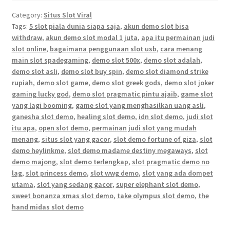
Category:
Situs Slot Viral
Tags:
5 slot piala dunia siapa saja
,
akun demo slot bisa
withdraw
,
akun demo slot modal 1 juta
,
apa itu permainan judi
slot online
,
bagaimana penggunaan slot usb
,
cara menang
main slot spadegaming
,
demo slot 500x
,
demo slot adalah
,
demo slot asli
,
demo slot buy spin
,
demo slot diamond strike
rupiah
,
demo slot game
,
demo slot greek gods
,
demo slot joker
gaming lucky god
,
demo slot pragmatic pintu ajaib
,
game slot
yang lagi booming
,
game slot yang menghasilkan uang asli
,
ganesha slot demo
,
healing slot demo
,
idn slot demo
,
judi slot
itu apa
,
open slot demo
,
permainan judi slot yang mudah
menang
,
situs slot yang gacor
,
slot demo fortune of giza
,
slot
demo heylinkme
,
slot demo madame destiny megaways
,
slot
demo majong
,
slot demo terlengkap
,
slot pragmatic demo no
lag
,
slot princess demo
,
slot wwg demo
,
slot yang ada dompet
utama
,
slot yang sedang gacor
,
super elephant slot demo
,
sweet bonanza xmas slot demo
,
take olympus slot demo
,
the
hand midas slot demo