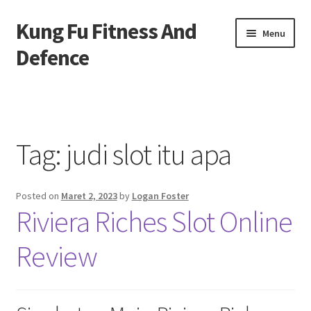
Kung Fu Fitness And
Skip
Skip
Menu
to
to
Defence
navigation
content
Beranda
About us
Tag:
judi slot itu apa
Contact us
Posted on
Maret 2, 2023
by
Logan Foster
Privacy Policy
Riviera Riches Slot Online
Review