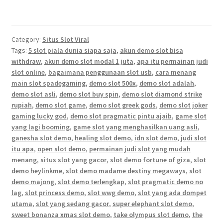
Category:
Situs Slot Viral
Tags:
5 slot piala dunia siapa saja
,
akun demo slot bisa
withdraw
,
akun demo slot modal 1 juta
,
apa itu permainan judi
slot online
,
bagaimana penggunaan slot usb
,
cara menang
main slot spadegaming
,
demo slot 500x
,
demo slot adalah
,
demo slot asli
,
demo slot buy spin
,
demo slot diamond strike
rupiah
,
demo slot game
,
demo slot greek gods
,
demo slot joker
gaming lucky god
,
demo slot pragmatic pintu ajaib
,
game slot
yang lagi booming
,
game slot yang menghasilkan uang asli
,
ganesha slot demo
,
healing slot demo
,
idn slot demo
,
judi slot
itu apa
,
open slot demo
,
permainan judi slot yang mudah
menang
,
situs slot yang gacor
,
slot demo fortune of giza
,
slot
demo heylinkme
,
slot demo madame destiny megaways
,
slot
demo majong
,
slot demo terlengkap
,
slot pragmatic demo no
lag
,
slot princess demo
,
slot wwg demo
,
slot yang ada dompet
utama
,
slot yang sedang gacor
,
super elephant slot demo
,
sweet bonanza xmas slot demo
,
take olympus slot demo
,
the