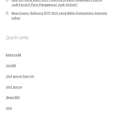
Jadi Favorit Para Penggemar Judi Online?
Reactoonz: Rahasia RTP Slot yang Bikin Dompetmu Senyum
Lebar
Quick Links
kebaya4d
slot88
slot gacor hari ini
slot gacor
dewa303
slot