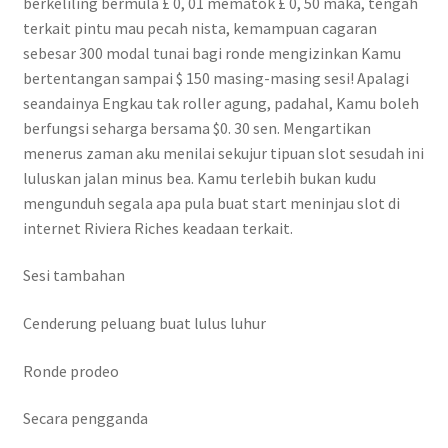
berkeliling bermula £ 0, 01 mematok £ 0, 50 maka, tengah
terkait pintu mau pecah nista, kemampuan cagaran
sebesar 300 modal tunai bagi ronde mengizinkan Kamu
bertentangan sampai $ 150 masing-masing sesi! Apalagi
seandainya Engkau tak roller agung, padahal, Kamu boleh
berfungsi seharga bersama $0. 30 sen. Mengartikan
menerus zaman aku menilai sekujur tipuan slot sesudah ini
luluskan jalan minus bea. Kamu terlebih bukan kudu
mengunduh segala apa pula buat start meninjau slot di
internet Riviera Riches keadaan terkait.
Sesi tambahan
Cenderung peluang buat lulus luhur
Ronde prodeo
Secara pengganda