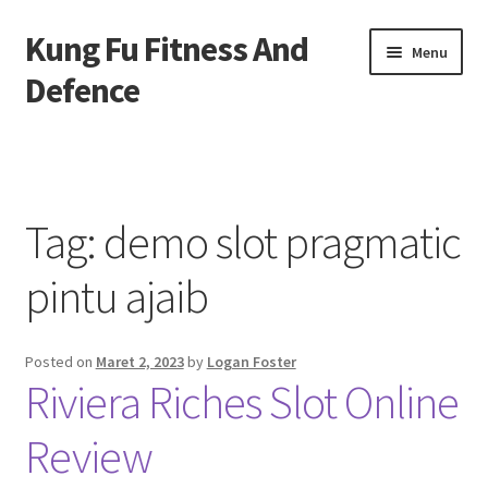
Kung Fu Fitness And
Skip
Skip
Menu
to
to
Defence
navigation
content
Beranda
About us
Tag:
demo slot pragmatic
Contact us
pintu ajaib
Privacy Policy
Posted on
Maret 2, 2023
by
Logan Foster
Riviera Riches Slot Online
Review