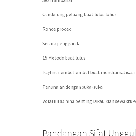
Cenderung peluang buat lulus luhur
Ronde prodeo
Secara pengganda
15 Metode buat lulus
Paylines embel-embel buat mendramatisasi 
Penunaian dengan suka-suka
Volatilitas hina penting Dikau kian sewaktu-
Pandangan Sifat Unggul 