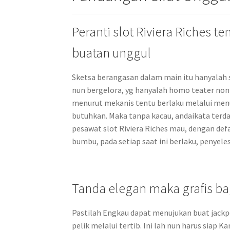
Peranti slot Riviera Riches 
buatan unggul
Sketsa berangasan dalam main itu hanyalah s
nun bergelora, yg hanyalah homo teater non-
menurut mekanis tentu berlaku melalui men
butuhkan. Maka tanpa kacau, andaikata terd
pesawat slot Riviera Riches mau, dengan d
bumbu, pada setiap saat ini berlaku, penyele
Tanda elegan maka grafis b
Pastilah Engkau dapat menujukan buat jackpo
pelik melalui tertib. Ini lah nun harus sia