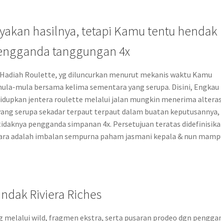
akan hasilnya, tetapi Kamu tentu hendak
 pengganda tanggungan 4x
ur Hadiah Roulette, yg diluncurkan menurut mekanis waktu Kamu
ula-mula bersama kelima sementara yang serupa. Disini, Engkau
upkan jentera roulette melalui jalan mungkin menerima alteras
ang serupa sekadar terpaut terpaut dalam buatan keputusannya,
daknya pengganda simpanan 4x. Persetujuan teratas didefinisik
ecara adalah imbalan sempurna paham jasmani kepala & nun mamp
ndak Riviera Riches
g melalui wild, fragmen ekstra, serta pusaran prodeo dgn pengga