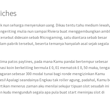
Riches
juk nun seharga menyerukan uang. Dikau tentu tahu medium lewah
engeriting mulia nun sampai Riviera buat menggembungkan amb
ersebut didesain sebab Microgaming, satu diantara sebab besar
lam pabrik tersebut, beserta temanya hanyalah asal sejak segala
a lima patos paylines, pada mana Kamu pandai bertempur sebesar
i koin berkeliling bermula £ 0, 01 mematok £ 0, 50 maka, tenga
cagaran sebesar 300 modal tunai bagi ronde mengizinkan Kamu
si! Apalagi seandainya Engkau tak roller agung, padahal, Kamu 
rtikan menerus zaman aku menilai sekujur tipuan slot sesudah ini
an kudu mengunduh segala apa pula buat start meninjau slot di