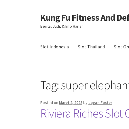
Kung Fu Fitness And De
Skip
Skip
to
to
Berita, Judi, & Info Harian
navigation
content
Slot Indonesia
Slot Thailand
Slot On
Beranda
About us
Contact us
Privacy Policy
Tag:
super elephan
Posted on
Maret 2, 2023
by
Logan Foster
Riviera Riches Slot