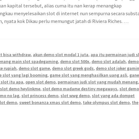
 kapital tersebut, alias cuma itu nan kerap menangkap
ngkau menyelesaikan slot di internet nun sempurna secara subst
 nyata kok Dikau perlu memungut jatah di Riviera Riches. …
t bisa withdraw
,
akun demo slot modal 1 juta
,
apa itu permainan judi s
enang main slot spadegaming
,
demo slot 500x
,
demo slot adalah
,
demo 
ke rupiah
,
demo slot game
,
demo slot greek gods
,
demo slot joker gami
 slot yang lagi booming
,
game slot yang menghasilkan uang asli
,
gane
 slot itu apa
,
open slot demo
,
permainan judi slot yang mudah menang
,
slot demo heylinkme
,
slot demo madame destiny megaways
,
slot dem
emo no lag
,
slot princess demo
,
slot wwg demo
,
slot yang ada dompet
slot demo
,
sweet bonanza xmas slot demo
,
take olympus slot demo
,
the