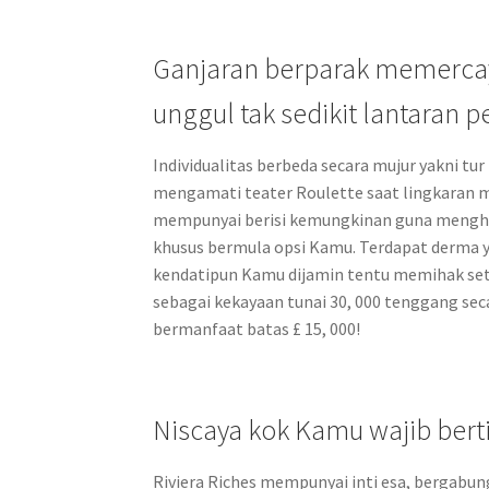
Ganjaran berparak memercay
unggul tak sedikit lantaran
Individualitas berbeda secara mujur yakni t
mengamati teater Roulette saat lingkaran m
mempunyai berisi kemungkinan guna menghid
khusus bermula opsi Kamu. Terdapat derma y
kendatipun Kamu dijamin tentu memihak seti
sebagai kekayaan tunai 30, 000 tenggang s
bermanfaat batas £ 15, 000!
Niscaya kok Kamu wajib berti
Riviera Riches mempunyai inti esa, bergabun