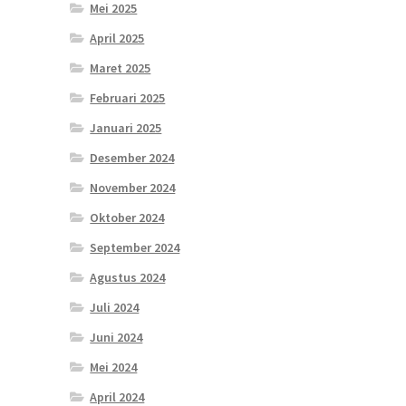
Mei 2025
April 2025
Maret 2025
Februari 2025
Januari 2025
Desember 2024
November 2024
Oktober 2024
September 2024
Agustus 2024
Juli 2024
Juni 2024
Mei 2024
April 2024