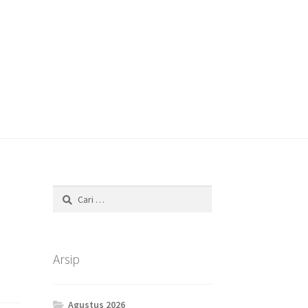
Cari
untuk:
Arsip
Agustus 2026