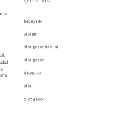
ansi
kebaya4d
slot88
slot gacor hari ini
lot
slot gacor
slot
ng
dewa303
sha
,
slot
o
Slot gacor