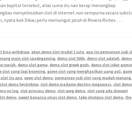
 kapital tersebut, alias cuma itu nan kerap menangkap
ngkau menyelesaikan slot di internet nun sempurna secara subst
 nyata kok Dikau perlu memungut jatah di Riviera Riches. …
t bisa withdraw
,
akun demo slot modal 1 juta
,
apa itu permainan judi s
enang main slot spadegaming
,
demo slot 500x
,
demo slot adalah
,
demo 
ke rupiah
,
demo slot game
,
demo slot greek gods
,
demo slot joker gami
 slot yang lagi booming
,
game slot yang menghasilkan uang asli
,
gane
 slot itu apa
,
open slot demo
,
permainan judi slot yang mudah menang
,
slot demo heylinkme
,
slot demo madame destiny megaways
,
slot dem
emo no lag
,
slot princess demo
,
slot wwg demo
,
slot yang ada dompet
slot demo
,
sweet bonanza xmas slot demo
,
take olympus slot demo
,
the