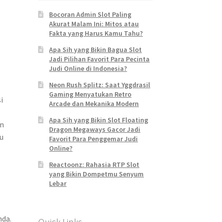
Bocoran Admin Slot Paling
Akurat Malam Ini: Mitos atau
Fakta yang Harus Kamu Tahu?
Apa Sih yang Bikin Bagua Slot
Jadi Pilihan Favorit Para Pecinta
Judi Online di Indonesia?
Neon Rush Splitz: Saat Yggdrasil
Gaming Menyatukan Retro
i
Arcade dan Mekanika Modern
Apa Sih yang Bikin Slot Floating
an
Dragon Megaways Gacor Jadi
u
Favorit Para Penggemar Judi
Online?
Reactoonz: Rahasia RTP Slot
yang Bikin Dompetmu Senyum
Lebar
nda.
Quick Links