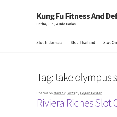
Kung Fu Fitness And De
Skip
Skip
to
to
Berita, Judi, & Info Harian
navigation
content
Slot Indonesia
Slot Thailand
Slot On
Beranda
About us
Contact us
Privacy Policy
Tag:
take olympus 
Posted on
Maret 2, 2023
by
Logan Foster
Riviera Riches Slot