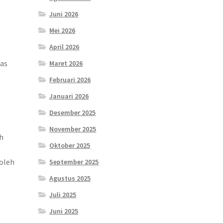
Juni 2026
Mei 2026
April 2026
,
las
Maret 2026
Februari 2026
Januari 2026
Desember 2025
November 2025
h
Oktober 2025
boleh
September 2025
Agustus 2025
Juli 2025
Juni 2025