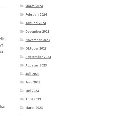
Maret 2024
Februari 2024
Januari 2024
Desember 2023
yline
November 2023
ya
Oktober 2023
au
September 2023
Agustus 2023
Juli 2023
Juni 2023
Mei 2023
April 2023
ihan
Maret 2023