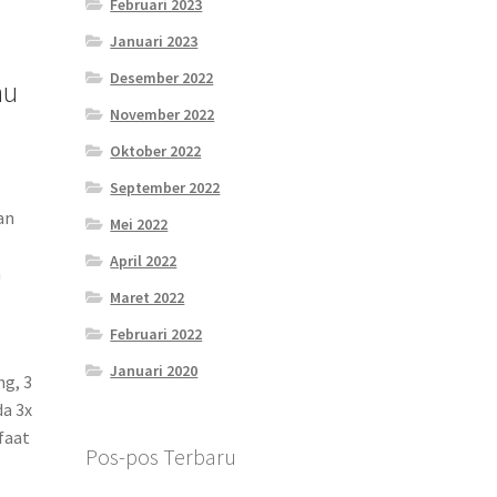
Februari 2023
Januari 2023
Desember 2022
au
November 2022
Oktober 2022
September 2022
an
Mei 2022
April 2022
n
Maret 2022
Februari 2022
Januari 2020
ng, 3
da 3x
faat
Pos-pos Terbaru