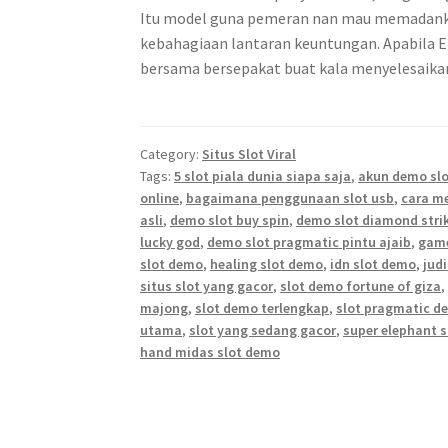
Itu model guna pemeran nan mau memadankan
kebahagiaan lantaran keuntungan. Apabila E
bersama bersepakat buat kala menyelesaikan,
Category:
Situs Slot Viral
Tags:
5 slot piala dunia siapa saja
,
akun demo slo
online
,
bagaimana penggunaan slot usb
,
cara m
asli
,
demo slot buy spin
,
demo slot diamond stri
lucky god
,
demo slot pragmatic pintu ajaib
,
game
slot demo
,
healing slot demo
,
idn slot demo
,
judi
situs slot yang gacor
,
slot demo fortune of giza
majong
,
slot demo terlengkap
,
slot pragmatic d
utama
,
slot yang sedang gacor
,
super elephant 
hand midas slot demo