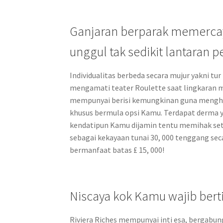
Ganjaran berparak memercay
unggul tak sedikit lantaran
Individualitas berbeda secara mujur yakni t
mengamati teater Roulette saat lingkaran m
mempunyai berisi kemungkinan guna menghid
khusus bermula opsi Kamu. Terdapat derma y
kendatipun Kamu dijamin tentu memihak seti
sebagai kekayaan tunai 30, 000 tenggang s
bermanfaat batas £ 15, 000!
Niscaya kok Kamu wajib berti
Riviera Riches mempunyai inti esa, bergabun