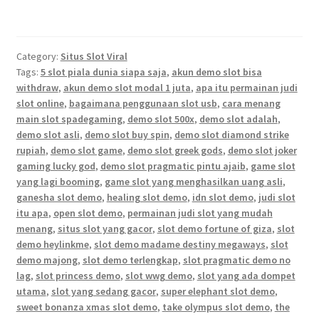
Category:
Situs Slot Viral
Tags:
5 slot piala dunia siapa saja
,
akun demo slot bisa
withdraw
,
akun demo slot modal 1 juta
,
apa itu permainan judi
slot online
,
bagaimana penggunaan slot usb
,
cara menang
main slot spadegaming
,
demo slot 500x
,
demo slot adalah
,
demo slot asli
,
demo slot buy spin
,
demo slot diamond strike
rupiah
,
demo slot game
,
demo slot greek gods
,
demo slot joker
gaming lucky god
,
demo slot pragmatic pintu ajaib
,
game slot
yang lagi booming
,
game slot yang menghasilkan uang asli
,
ganesha slot demo
,
healing slot demo
,
idn slot demo
,
judi slot
itu apa
,
open slot demo
,
permainan judi slot yang mudah
menang
,
situs slot yang gacor
,
slot demo fortune of giza
,
slot
demo heylinkme
,
slot demo madame destiny megaways
,
slot
demo majong
,
slot demo terlengkap
,
slot pragmatic demo no
lag
,
slot princess demo
,
slot wwg demo
,
slot yang ada dompet
utama
,
slot yang sedang gacor
,
super elephant slot demo
,
sweet bonanza xmas slot demo
,
take olympus slot demo
,
the