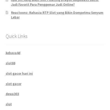
Jadi Favorit Para Penggemar Judi Online?
Reactoonz: Rahasia RTP Slot yang Bikin Dompetmu Senyum
Lebar
Quick Links
kebaya4d
slot88
slot gacor hari ini
slot gacor
dewa303
slot