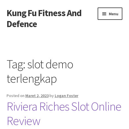
Kung Fu Fitness And
Skip
Skip
Menu
to
to
Defence
navigation
content
Beranda
About us
Tag:
slot demo
Contact us
terlengkap
Privacy Policy
Posted on
Maret 2, 2023
by
Logan Foster
Riviera Riches Slot Online
Review