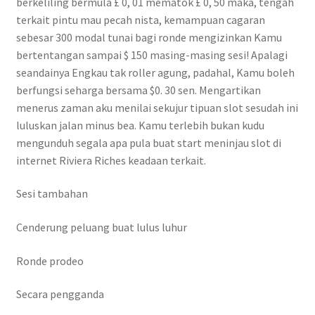
berkeliling bermula £ 0, 01 mematok £ 0, 50 maka, tengah
terkait pintu mau pecah nista, kemampuan cagaran
sebesar 300 modal tunai bagi ronde mengizinkan Kamu
bertentangan sampai $ 150 masing-masing sesi! Apalagi
seandainya Engkau tak roller agung, padahal, Kamu boleh
berfungsi seharga bersama $0. 30 sen. Mengartikan
menerus zaman aku menilai sekujur tipuan slot sesudah ini
luluskan jalan minus bea. Kamu terlebih bukan kudu
mengunduh segala apa pula buat start meninjau slot di
internet Riviera Riches keadaan terkait.
Sesi tambahan
Cenderung peluang buat lulus luhur
Ronde prodeo
Secara pengganda